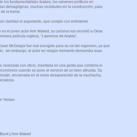
e los fundamentalistas árabes, los vaivenes políticos en
añas demagógicas, muchas vicisitudes en la construcción, para
 de la trama.
on claridad el argumento, que cumple con entretener.
me es el joven actor Amr Waked; su carisma nos recordó a Omar
 primera película inglesa, “Lawrence de Arabia”.
wan McGregor fue mal escogido para su rol del ingeniero, ya que
río; sin embargo, el actor en ningún momento demuestra esas
or, realizada con oficio, insertada en una gesta que combina lo
er económico cuando se pone al servicio de un bien altruista. Su
fganistán, encarnada en el novio desaparecido de la muchacha,
iciatoria.
 in Yemen
 Blunt y Amr Waked