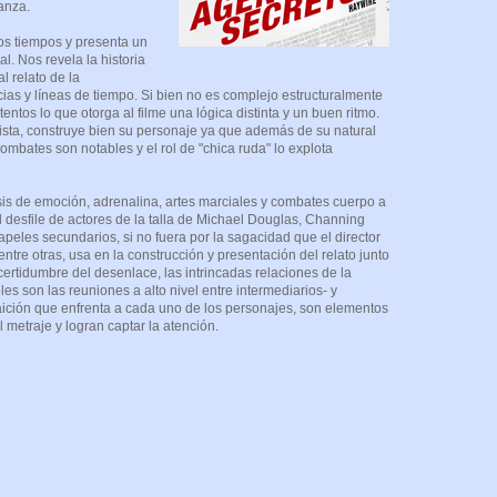
anza.
s tiempos y presenta un
al. Nos revela la historia
l relato de la
ias y líneas de tiempo. Si bien no es complejo estructuralmente
entos lo que otorga al filme una lógica distinta y un buen ritmo.
nista, construye bien su personaje ya que además de su natural
combates son notables y el rol de "chica ruda" lo explota
is de emoción, adrenalina, artes marciales y combates cuerpo a
l desfile de actores de la talla de Michael Douglas, Channing
peles secundarios, si no fuera por la sagacidad que el director
 entre otras, usa en la construcción y presentación del relato junto
certidumbre del desenlace, las intrincadas relaciones de la
es son las reuniones a alto nivel entre intermediarios- y
traición que enfrenta a cada uno de los personajes, son elementos
 metraje y logran captar la atención.