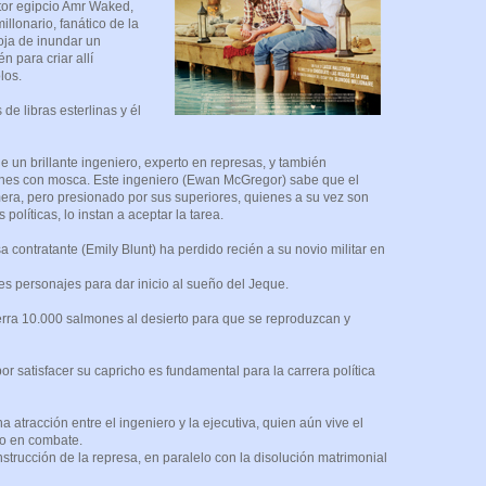
tor egipcio Amr Waked,
llonario, fanático de la
oja de inundar un
n para criar allí
los.
 de libras esterlinas y él
e un brillante ingeniero, experto en represas, y también
ones con mosca. Este ingeniero (Ewan McGregor) sabe que el
era, pero presionado por sus superiores, quienes a su vez son
políticas, lo instan a aceptar la tarea.
a contratante (Emily Blunt) ha perdido recién a su novio militar en
es personajes para dar inicio al sueño del Jeque.
rra 10.000 salmones al desierto para que se reproduzcan y
or satisfacer su capricho es fundamental para la carrera política
 atracción entre el ingeniero y la ejecutiva, quien aún vive el
o en combate.
nstrucción de la represa, en paralelo con la disolución matrimonial