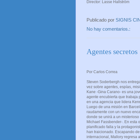
Director: Lasse Hallström
Publicado por
SIGNIS CI
No hay comentarios.:
Agentes secretos
Por Carlos Correa
Steven Soderbergh nos entrega
vez sobre agentes, espías, misi
Kane -Gina Carano- es una jov
agente encubierta que trabaja 
en una agencia que lidera Ken
Luego de una misión en Barcel
raudamente con un nuevo encar
donde se unirá a un misterioso 
Michael Fassbender-. En esta o
planificado falla y la protagoni
han traicionado. Escapando de
internacional, Mallory regresa