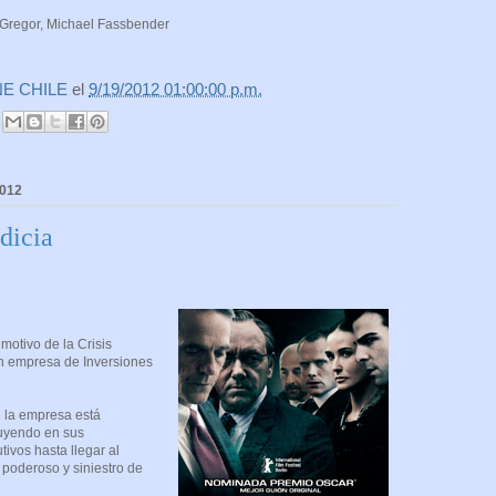
Gregor, Michael Fassbender
NE CHILE
el
9/19/2012 01:00:00 p.m.
2012
odicia
otivo de la Crisis
n empresa de Inversiones
 la empresa está
luyendo en sus
tivos hasta llegar al
 poderoso y siniestro de