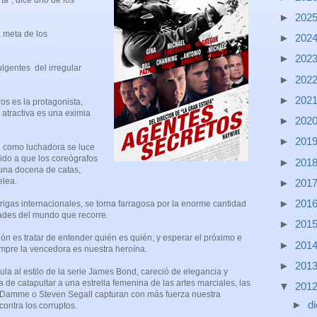
ta”, dice uno de los
►
202
a meta de los
►
202
►
202
lgentes del irregular
►
202
►
202
os es la protagonista,
atractiva es una eximia
►
202
►
201
ad como luchadora se luce
ido a que los coreógrafos
►
201
 una docena de catas,
elea.
►
201
►
201
rigas internacionales, se torna farragosa por la enorme cantidad
ades del mundo que recorre.
►
201
n es tratar de entender quién es quién, y esperar el próximo e
►
201
mpre la vencedora es nuestra heroína.
►
201
ula al estilo de la serie James Bond, careció de elegancia y
ta de catapultar a una estrella femenina de las artes marciales, las
▼
201
 Damme o Steven Segall capturan con más fuerza nuestra
►
d
ontra los corruptos.