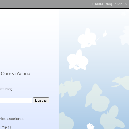
s Correa Acuña
ste blog
ios anteriores
6
(161)