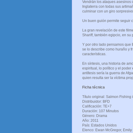
Vendrán los ataques asesinos d
Inglaterra con todas sus artim
culminar con un giro sorpresivo
Un buen guión permite seguir c
La gran revelación de este fil
Shariff, también egipcio, en su
Y por otro lado pensamos que E
se lo describe como huraño y f
características.
En síntesis, una historia de am
espiritual, lo político y el pod
antítesis sería la guerra de A
quien resulta ser la víctima prop
Ficha técnica
Título original: Salmon Fishing
Distribuidor: BFD
Calificación: TE+7
Duración: 107 Minutos
Género: Drama
Año: 2011
País: Estados Unidos
Elenco: Ewan McGregor, Emily