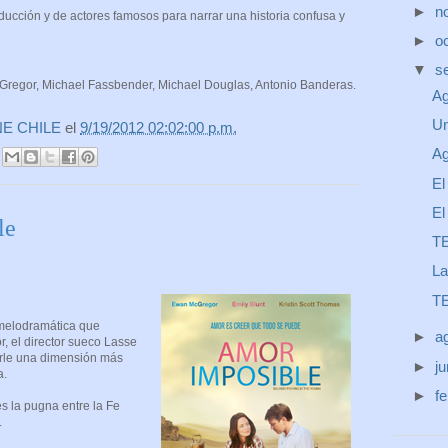
►
n
ducción y de actores famosos para narrar una historia confusa y
►
o
▼
s
regor, Michael Fassbender, Michael Douglas, Antonio Banderas.
Ag
Un
NE CHILE
el
9/19/2012 02:02:00 p.m.
Ag
El
El
le
T
La
T
 melodramática que
►
a
r, el director sueco Lasse
arle una dimensión más
►
j
a.
►
f
es la pugna entre la Fe
.