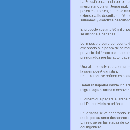
La Fe está encarnada por el ac
interpretando a un Jeque multimi
pesca con mosca, quien se ant
extenso valle desértico de Yemé
salmones y divertirse pescándo
El proyecto costaría 50 millones
se dispone a pagarlas.
Lo Imposible corre por cuenta d
aficionado a la pesca de salm
proyecto del árabe es una quim
presionados por las autoridades 
Una alta ejecutiva de la empres
la guerra de Afganistán.
En el Yemen se reúnen estos tr
Deberán importar desde Inglate
migren aguas arriba a desovar.
El dinero que pagará el árabe p
del Primer Ministro británico.
En la faena se va generando una
duelo por su amor desaparecid
El resto serán las etapas de co
del ingeniero.