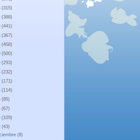
5
(315)
4
(388)
3
(441)
2
(367)
1
(458)
0
(500)
9
(293)
8
(232)
7
(171)
6
(114)
5
(85)
4
(67)
3
(109)
2
(43)
iciembre
(8)