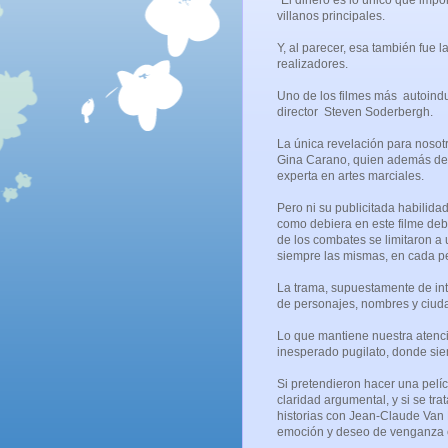
“El dinero es lo único que impor
villanos principales.
Y, al parecer, esa también fue l
realizadores.
Uno de los filmes más autoindu
director Steven Soderbergh.
La única revelación para nosotr
Gina Carano, quien además de 
experta en artes marciales.
Pero ni su publicitada habilid
como debiera en este filme deb
de los combates se limitaron a
siempre las mismas, en cada p
La trama, supuestamente de int
de personajes, nombres y ciud
Lo que mantiene nuestra atenció
inesperado pugilato, donde sie
Si pretendieron hacer una pelíc
claridad argumental, y si se tra
historias con Jean-Claude Van
emoción y deseo de venganza c