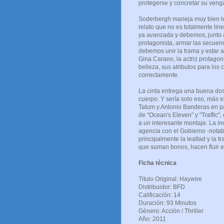
protegerse y concretar su veng
Soderbergh maneja muy bien lo
relato que no es totalmente line
ya avanzada y debemos, junto a
protagonista, armar las secuenc
debemos unir la trama y estar at
Gina Carano, la actriz protago
belleza, sus atributos para los 
correctamente.
La cinta entrega una buena dos
cuerpo. Y sería solo eso, más e
Tatum y Antonio Banderas en pa
de "Ocean's Eleven" y "Traffic",
a un interesante montaje. La in
agencia con el Gobierno -notabl
principalmente la lealtad y la 
que suman bonos, hacen fluir el
Ficha técnica
Titulo Original: Haywire
Distribuidor: BFD
Calificación: 14
Duración: 93 Minutos
Género: Acción / Thriller
Año: 2011