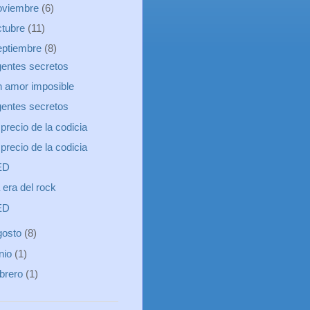
oviembre
(6)
ctubre
(11)
eptiembre
(8)
entes secretos
 amor imposible
entes secretos
 precio de la codicia
 precio de la codicia
ED
 era del rock
ED
gosto
(8)
unio
(1)
ebrero
(1)