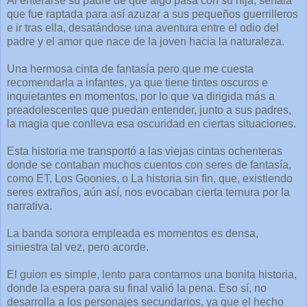
Al enterarse su padre de que algo pasa con su hija, señala
que fue raptada para así azuzar a sus pequeños guerrilleros
e ir tras ella, desatándose una aventura entre el odio del
padre y el amor que nace de la joven hacia la naturaleza.
Una hermosa cinta de fantasía pero que me cuesta
recomendarla a infantes, ya que tiene tintes oscuros e
inquietantes en momentos, por lo que va dirigida más a
preadolescentes que puedan entender, junto a sus padres,
la magia que conlleva esa oscuridad en ciertas situaciones.
Esta historia me transportó a las viejas cintas ochenteras
donde se contaban muchos cuentos con seres de fantasía,
como ET, Los Goonies, o La historia sin fin, que, existiendo
seres extraños, aún así, nos evocaban cierta ternura por la
narrativa.
La banda sonora empleada es momentos es densa,
siniestra tal vez, pero acorde.
El guion es simple, lento para contarnos una bonita historia,
donde la espera para su final valió la pena. Eso sí, no
desarrolla a los personajes secundarios, ya que el hecho