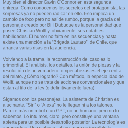
Muy bien el director Gavin O'Connor en esta segunda
entrega. Como conocemos los secretos del protagonista, las
sorpresas ya no pueden radicar en ello. Eso implica un
cambio de foco pero no así de rumbo, porque la gracia del
personaje creado por Bill Dubuque es la personalidad que
posee Christian Wolff y, obviamente, sus notables
habilidades. El humor no falta en las secuencias y hasta
existe una mención a la “Brigada Lautaro”, de Chile, que
arranca varias risas en la audiencia.
Volviendo a la trama, la reconstrucción del caso es lo
primordial. El análisis, los detalles, la unión de piezas y la
resolución de un verdadero rompecabezas es el eje central
del relato. ¿Cómo lograrlo? Con método, la especialidad de
Wolff, aunque no se trate de acciones convencionales y que
están al filo de la ley (o definitivamente fuera).
Sigamos con los personajes. La asistente de Christian es
alucinante. “Siri” o “Alexa” no le llegan ni a los talones.
Parece más un robot o un GPT, no un humano, pero no lo
sabemos. Lo intuimos, claro, pero constituye una ventana
abierta para un posible desarrollo posterior. La tecnología es
abrumadora. Uso y abuso, tal vez, pero es increíble la