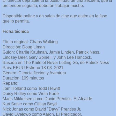
El director deja abierta la posibilidad de una secuela, que si
pretenden seguirla, deberán trabajar mucho.
Disponible online y en salas de cine que estén en la fase
que lo permita.
Ficha técnica
Título original: Chaos Walking
Dirección: Doug Liman
Guion: Charlie Kaufman, Jamie Linden, Patrick Ness,
Lindsey Beer, Gary Spinelli y John Lee Hancock.
Basada en The Knife of Never Letting Go, de Patrick Ness
País: EEUU Estreno 18-03- 2021
Género: Ciencia ficción y Aventura
Duración: 109 minutos
Reparto:
Tom Holland como Todd Hewitt
Daisy Ridley como Viola Eade
Mads Mikkelsen como David Prentiss. El Alcalde
Kurt Sutter como Cillian Boyd.
Nick Jonas como David "Davy" Prentiss Jr.​
David Oyelowo como Aaron.​ El Predicador.