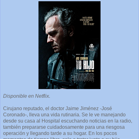
Disponible en Netflix.
Cirujano reputado, el doctor Jaime Jiménez -José
Coronado-, lleva una vida rutinaria. Se le ve manejando
desde su casa al Hospital escuchando noticias en la radio,
también prepararse cuidadosamente para una riesgosa
operación y llegando tarde a su hogar. En los pocos