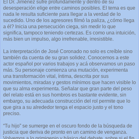
El Dr. Jiménez sufre profundamente y dentro de su
desesperación elige entre caminos posibles. El tema es que
nada le resulta suficiente para llegar a la verdad de lo
sucedido. Uno de los agresores filmó la paliza, ¿cómo llega
a él? Inicia una persecución ciega, sin medir lo que
significa, tampoco teniendo certezas. Es como una intuición,
más bien un impulso, algo irrefrenable, irresistible.
La interpretación de José Coronado no solo es creíble sino
también da cuenta de su gran solidez. Conocemos a este
actor español por varios trabajos y acá observamos un paso
más. Su personaje comienza una mutación, experimenta
una transformación vital, íntima, descrita por sus
movimientos, miradas y gestos mínimos que hacen visible lo
que su alma experimenta. Señalar que gran parte del peso
del relato está en sus hombros es bastante evidente, sin
embargo, su adecuada construcción del rol permite que lo
que gira a su alrededor tenga el espacio justo y el tono
preciso.
“Tu hijo” se sumerge en el oscuro fondo de la búsqueda de
justicia que deriva de pronto en un camino de venganza.
Volvemos a lo primigenio y básico del debate, sobre si el fin