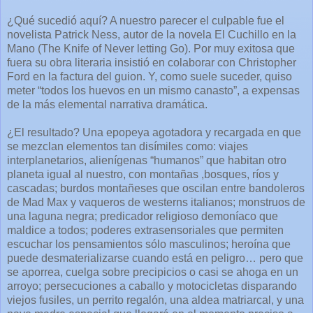
¿Qué sucedió aquí? A nuestro parecer el culpable fue el
novelista Patrick Ness, autor de la novela El Cuchillo en la
Mano (The Knife of Never letting Go). Por muy exitosa que
fuera su obra literaria insistió en colaborar con Christopher
Ford en la factura del guion. Y, como suele suceder, quiso
meter “todos los huevos en un mismo canasto”, a expensas
de la más elemental narrativa dramática.
¿El resultado? Una epopeya agotadora y recargada en que
se mezclan elementos tan disímiles como: viajes
interplanetarios, alienígenas “humanos” que habitan otro
planeta igual al nuestro, con montañas ,bosques, ríos y
cascadas; burdos montañeses que oscilan entre bandoleros
de Mad Max y vaqueros de westerns italianos; monstruos de
una laguna negra; predicador religioso demoníaco que
maldice a todos; poderes extrasensoriales que permiten
escuchar los pensamientos sólo masculinos; heroína que
puede desmaterializarse cuando está en peligro… pero que
se aporrea, cuelga sobre precipicios o casi se ahoga en un
arroyo; persecuciones a caballo y motocicletas disparando
viejos fusiles, un perrito regalón, una aldea matriarcal, y una