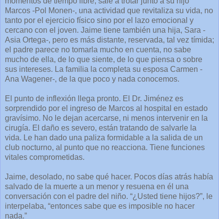
momentos de tiempo libre, sale a trotar junto a su hijo
Marcos -Pol Monen-, una actividad que revitaliza su vida, no
tanto por el ejercicio físico sino por el lazo emocional y
cercano con el joven. Jaime tiene también una hija, Sara -
Asia Ortega-, pero es más distante, reservada, tal vez tímida;
el padre parece no tomarla mucho en cuenta, no sabe
mucho de ella, de lo que siente, de lo que piensa o sobre
sus intereses. La familia la completa su esposa Carmen -
Ana Wagener-, de la que poco y nada conocemos.
El punto de inflexión llega pronto. El Dr. Jiménez es
sorprendido por el ingreso de Marcos al hospital en estado
gravísimo. No le dejan acercarse, ni menos intervenir en la
cirugía. El daño es severo, están tratando de salvarle la
vida. Le han dado una paliza formidable a la salida de un
club nocturno, al punto que no reacciona. Tiene funciones
vitales comprometidas.
Jaime, desolado, no sabe qué hacer. Pocos días atrás había
salvado de la muerte a un menor y resuena en él una
conversación con el padre del niño. “¿Usted tiene hijos?”, le
interpelaba, “entonces sabe que es imposible no hacer
nada.”