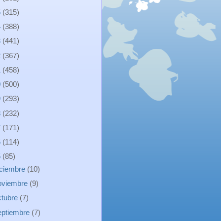
5
(315)
4
(388)
3
(441)
2
(367)
1
(458)
0
(500)
9
(293)
8
(232)
7
(171)
6
(114)
5
(85)
iciembre
(10)
oviembre
(9)
ctubre
(7)
eptiembre
(7)