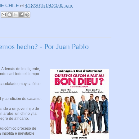
NE CHILE
el
4/18/2015 09:20:00 p.m.
emos hecho? - Por Juan Pablo
 Además de inteligente,
ndo casi todo el tiempo.
caudalado, muy católico
d y condición de casarse.
ido a un joven hijo de
un árabe, un chino y la
gro de africano.
tragicómico proceso de
insólita e inevitable