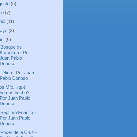
gosto
(6)
lio
(7)
unio
(11)
ayo
(3)
ril
(6)
 Bosque de
Karadima - Por
Juan Pablo
Donoso
léfica - Por Juan
Pablo Donoso
os Mío, ¿qué
hemos hecho? -
Por Juan Pablo
Donoso
 Séptimo Enanito -
Por Juan Pablo
Donoso
 Poder de la Cruz -