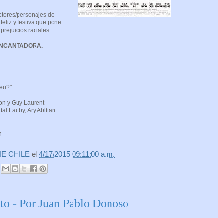
ctores/personajes de
feliz y festiva que pone
 prejuicios raciales.
ENCANTADORA.
ieu?"
on y Guy Laurent
tal Lauby, Ary Abittan
n
NE CHILE
el
4/17/2015 09:11:00 a.m.
to - Por Juan Pablo Donoso