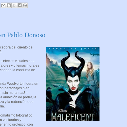
uan Pablo Donoso
ecedora del cuento de
E.
os efectos visuales nos
valores y dilemas morales
cionado la conducta de
Linda Woolverton logra un
 con personajes bien
 ¡sin moralinas! –
la ambición de poder, la
anza y la redención que
dia.
omatismo fotográfico
n vestuarios y
er en lo grotesco, con