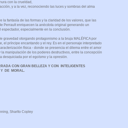
nura con la crueldad,
acción, y a la vez, reconociendo las luces y sombras del alma
re la fantasía de las formas y la claridad de los valores, que las
a de Perrault enriquecen la anécdota original generando un
 espectador, especialmente en la conclusión.
ro de gravedad otorgando protagonismo a la bruja MALÉFICA por
, el príncipe encantando y el rey. Es en el personaje interpretado
aracterización física - donde se presencia el dilema entre el amor
y la manipulación de los poderes destructivos, entre la concepción
a desquiciada por el egoísmo y la opresión.
RADA CON GRAN BELLEZA Y CON INTELIGENTES
 Y DE MORAL.
l: Maleficent
drama
a Woolverton
anning, Sharlto Copley