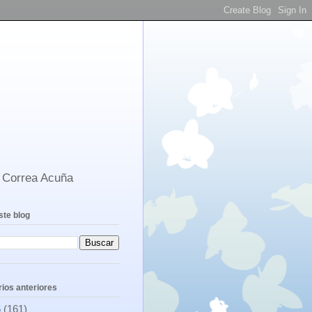
s Correa Acuña
ste blog
ios anteriores
6
(161)