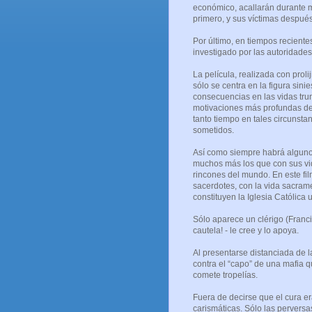
económico, acallarán durante 
primero, y sus víctimas despué
Por último, en tiempos recientes
investigado por las autoridades
La película, realizada con proli
sólo se centra en la figura sin
consecuencias en las vidas trun
motivaciones más profundas de
tanto tiempo en tales circunsta
sometidos.
Así como siempre habrá alguno
muchos más los que con sus vid
rincones del mundo. En este fil
sacerdotes, con la vida sacram
constituyen la Iglesia Católica 
Sólo aparece un clérigo (Franc
cautela! - le cree y lo apoya.
Al presentarse distanciada de l
contra el “capo” de una mafia 
comete tropelías.
Fuera de decirse que el cura e
carismáticas. Sólo las perversa