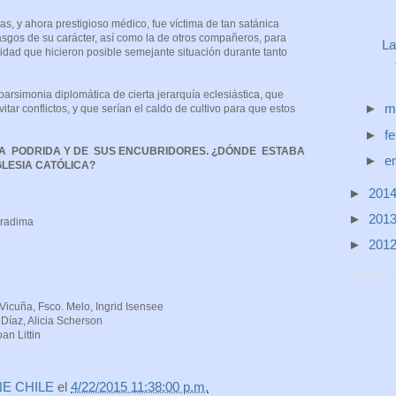
s, y ahora prestigioso médico, fue víctima de tan satánica
asgos de su carácter, así como la de otros compañeros, para
La
dad que hicieron posible semejante situación durante tanto
 parsimonia diplomática de cierta jerarquía eclesiástica, que
►
m
vitar conflictos, y que serían el caldo de cultivo para que estos
►
f
 PODRIDA Y DE SUS ENCUBRIDORES. ¿DÓNDE ESTABA
►
e
LESIA CATÓLICA?
►
201
►
201
aradima
istribution
►
201
ama
le
de 14 años
Vicuña, Fsco. Melo, Ingrid Isensee
o Díaz, Alicia Scherson
an Littin
NE CHILE
el
4/22/2015 11:38:00 p.m.