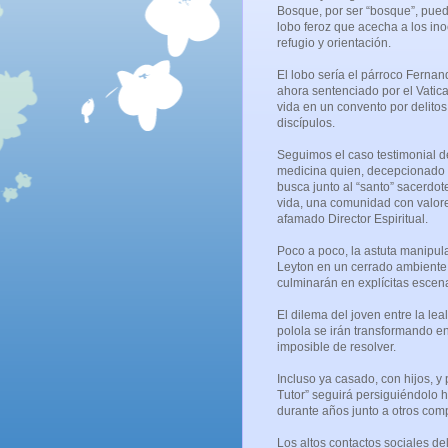
Bosque, por ser “bosque”, pued
lobo feroz que acecha a los ino
refugio y orientación.
El lobo sería el párroco Ferna
ahora sentenciado por el Vatic
vida en un convento por delito
discípulos.
Seguimos el caso testimonial 
medicina quien, decepcionado d
busca junto al “santo” sacerdot
vida, una comunidad con valores
afamado Director Espiritual.
Poco a poco, la astuta manipul
Leyton en un cerrado ambiente 
culminarán en explícitas esce
El dilema del joven entre la lea
polola se irán transformando e
imposible de resolver.
Incluso ya casado, con hijos, y
Tutor” seguirá persiguiéndolo h
durante años junto a otros co
Los altos contactos sociales del