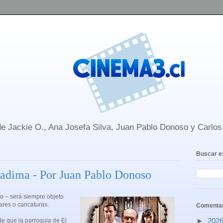
e Jackie O., Ana Josefa Silva, Juan Pablo Donoso y Carlo
Buscar e
adima - Por Juan Pablo Donoso
o – será siempre objeto
res o caricaturas.
Comentar
►
202
 de que la parroquia de El