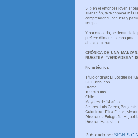
Si bien el entonces joven Thoma
alienación, falta conocer más r
comprender su ceguera y pasivi
tiempo.
Y por otro lado, se denuncia la
prefiere dilatar el tiempo para e
abusos ocurran.
CRÓNICA DE UNA MANZANA
NUESTRA “VERDADERA” IG
Ficha técnica
Título original: El Bosque de K
BF D
Dr
100 minutos
Chi
Mayores 
Actores: Luis Gneco, Benjamín 
Guionistas: Elisa Eliash, Álvar
Director de Fotografía: Miguel Io
Director: Matías Lira
Publicado por
SIGNIS CI