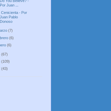
Do You Believe? -
Por Juan ...
 Cenicienta - Por
Juan Pablo
Donoso
arzo
(7)
ebrero
(6)
nero
(6)
4
(67)
3
(109)
2
(43)