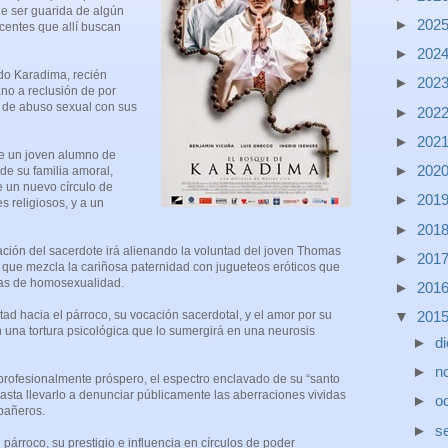
e ser guarida de algún
►
202
centes que allí buscan
►
202
ndo Karadima, recién
►
202
ano a reclusión de por
s de abuso sexual con sus
►
202
►
202
de un joven alumno de
►
202
e su familia amoral,
e un nuevo círculo de
►
201
 religiosos, y a un
►
201
ación del sacerdote irá alienando la voluntad del joven Thomas
►
201
que mezcla la cariñosa paternidad con jugueteos eróticos que
nas de homosexualidad.
►
201
▼
201
ltad hacia el párroco, su vocación sacerdotal, y el amor por su
n una tortura psicológica que lo sumergirá en una neurosis
►
d
►
n
 profesionalmente próspero, el espectro enclavado de su “santo
asta llevarlo a denunciar públicamente las aberraciones vividas
►
o
mpañeros.
►
s
 párroco, su prestigio e influencia en círculos de poder