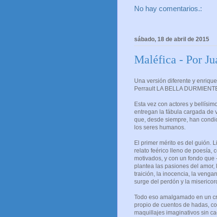
No hay comentarios.:
sábado, 18 de abril de 2015
Maléfica - Por J
Una versión diferente y enriqu
Perrault LA BELLA DURMIENT
Esta vez con actores y bellísim
entregan la fábula cargada de 
que, desde siempre, han condi
los seres humanos.
El primer mérito es del guión. 
relato feérico lleno de poesía,
motivados, y con un fondo que –
plantea las pasiones del amor, 
traición, la inocencia, la veng
surge del perdón y la misericor
Todo eso amalgamado en un cr
propio de cuentos de hadas, co
maquillajes imaginativos sin ca