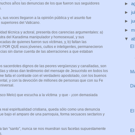
►
a
muchos años las denuncias de los que fueron sus seguidores
s.
►
ju
, sus voces llegaron a la opinión pública y el asunto fue
►
j
 superiores del Vaticano.
►
m
jidad técnica y actoral, presenta dos carencias argumentales: a)
iestra del Karadima manipulador y homosexual, y sus
▼
ab
cadas de quienes fueron sus víctimas, y, b) faltan las
El
l POR QUÉ esos jóvenes, cultos e inteligentes, permanecieron
ncias sin darse cuenta de las aberraciones a que estaban
s sacerdotes dignos de las peores vergüenzas y canalladas, son
as y obras dan testimonio del mensaje de Jesucristo en todos los
Ma
me falta el contraste con el verdadero apostolado, con los buenos
ental, y con la devoción de millones de personas que con su Fe
Di
universal.
isco Melo) que escucha a la víctima y que - ¡con demasiada
a real espiritualidad cristiana, queda sólo como una denuncia
El
que bajo el amparo de una parroquia, forma secuaces sectarios y
ra tan “santo”, nunca se nos muestran sus facetas supuestamente
El
s.