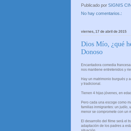
Publicado por
SIGNIS CI
No hay comentarios.:
viernes, 17 de abril de 2015
Dios Mío, ¿qué h
Donoso
Encantadora comedia francesa.
nos mantiene entretenidos y rie
Hay un matrimonio burgués y a
y tradicional.
Tienen 4 hijas jóvenes, en eda
Pero cada una escoge como mar
familias inmigrantes: un judío, 
menor se compromete con un ne
El desarrollo del filme será el 
adaptación de los padres a esta 
situación.