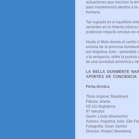
actuaciones que mezclan la ter
para mantenernos atentos a la 
humana.
Tan logrado es el equilibrio ent
variantes en la historia clásic
poderoso impacto emotivo en el
Hasta el título desvía el cent
encima de la princesa durmiente
por Angelina Jolie –admirable c
y la venganza, entre la pureza 
de una sociedad armónica y otr
LA BELLA DURMIENTE NAR
APORTES DE CONCIENCIA
Ficha técnica
Título origina
Fábula, 
EE.UU./Inglaterra
97 minutos
Guión: Lind
Actores: Angelina Jolie, Elle F
Fotografía: Dean Semler
Director: Robert Stromberg