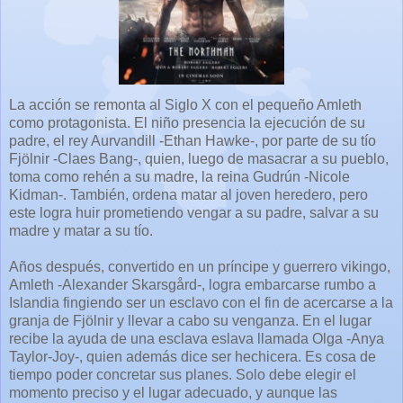
La acción se remonta al Siglo X con el pequeño Amleth
como protagonista. El niño presencia la ejecución de su
padre, el rey Aurvandill -Ethan Hawke-, por parte de su tío
Fjölnir -Claes Bang-, quien, luego de masacrar a su pueblo,
toma como rehén a su madre, la reina Gudrún -Nicole
Kidman-. También, ordena matar al joven heredero, pero
este logra huir prometiendo vengar a su padre, salvar a su
madre y matar a su tío.
Años después, convertido en un príncipe y guerrero vikingo,
Amleth -Alexander Skarsgård-, logra embarcarse rumbo a
Islandia fingiendo ser un esclavo con el fin de acercarse a la
granja de Fjölnir y llevar a cabo su venganza. En el lugar
recibe la ayuda de una esclava eslava llamada Olga -Anya
Taylor-Joy-, quien además dice ser hechicera. Es cosa de
tiempo poder concretar sus planes. Solo debe elegir el
momento preciso y el lugar adecuado, y aunque las