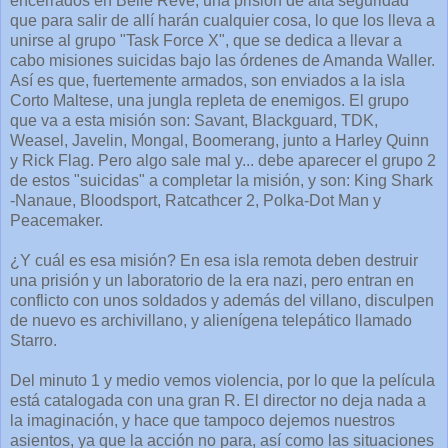
encerrados en Belle Reve, una prisión de alta seguridad
que para salir de allí harán cualquier cosa, lo que los lleva a
unirse al grupo "Task Force X", que se dedica a llevar a
cabo misiones suicidas bajo las órdenes de Amanda Waller.
Así es que, fuertemente armados, son enviados a la isla
Corto Maltese, una jungla repleta de enemigos. El grupo
que va a esta misión son: Savant, Blackguard, TDK,
Weasel, Javelin, Mongal, Boomerang, junto a Harley Quinn
y Rick Flag. Pero algo sale mal y... debe aparecer el grupo 2
de estos "suicidas" a completar la misión, y son: King Shark
-Nanaue, Bloodsport, Ratcathcer 2, Polka-Dot Man y
Peacemaker.
¿Y cuál es esa misión? En esa isla remota deben destruir
una prisión y un laboratorio de la era nazi, pero entran en
conflicto con unos soldados y además del villano, disculpen
de nuevo es archivillano, y alienígena telepático llamado
Starro.
Del minuto 1 y medio vemos violencia, por lo que la película
está catalogada con una gran R. El director no deja nada a
la imaginación, y hace que tampoco dejemos nuestros
asientos, ya que la acción no para, así como las situaciones