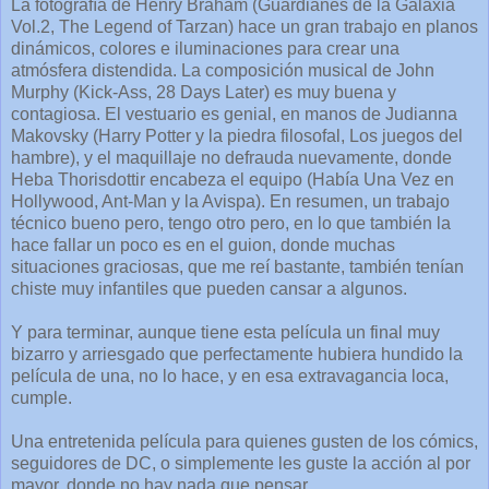
La fotografía de Henry Braham (Guardianes de la Galaxia
Vol.2, The Legend of Tarzan) hace un gran trabajo en planos
dinámicos, colores e iluminaciones para crear una
atmósfera distendida. La composición musical de John
Murphy (Kick-Ass, 28 Days Later) es muy buena y
contagiosa. El vestuario es genial, en manos de Judianna
Makovsky (Harry Potter y la piedra filosofal, Los juegos del
hambre), y el maquillaje no defrauda nuevamente, donde
Heba Thorisdottir encabeza el equipo (Había Una Vez en
Hollywood, Ant-Man y la Avispa). En resumen, un trabajo
técnico bueno pero, tengo otro pero, en lo que también la
hace fallar un poco es en el guion, donde muchas
situaciones graciosas, que me reí bastante, también tenían
chiste muy infantiles que pueden cansar a algunos.
Y para terminar, aunque tiene esta película un final muy
bizarro y arriesgado que perfectamente hubiera hundido la
película de una, no lo hace, y en esa extravagancia loca,
cumple.
Una entretenida película para quienes gusten de los cómics,
seguidores de DC, o simplemente les guste la acción al por
mayor, donde no hay nada que pensar.