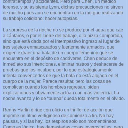
contratiempos y accidentes. Pero para Chen, un médico
forense, y su asistente Lynn, dichas precauciones no sirven
de mucho pues aun se encuentran en la morgue realizando
su trabajo cotidiano: hacer autopsias.
La sorpresa de la noche no se produce por el agua que cae
a cántaros, o por el cierre del trabajo, o la pizza compartida,
sino que está dada por el intempestivo ingreso al lugar de
tres sujetos enmascarados y fuertemente armados, que
exigen extraer una bala de un cuerpo femenino que se
encuentra en el depósito de cadáveres. Chen deduce de
inmediato sus intenciones, eliminar rastros y deshacerse de
pruebas que los inculpen, por lo que estratégicamente
intenta convencerlos de que la bala no está alojada en el
cuerpo de la mujer. Parece resultar, pero las cosas se
complican cuando los hombres regresan, piden
explicaciones y obviamente actúan con más violencia. La
noche avanza y lo de “buena” queda totalmente en el olvido.
Renny Harlin dirige con oficio un thriller de acción que
imprime un ritmo vertiginoso de comienzo a fin. No hay
pausas, y si las hay, los respiros solo son momentáneos.
Como es lógico, hay demasiadas cosas inverosímiles, pero