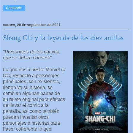
Compartir
martes, 28 de septiembre de 2021
Shang Chi y la leyenda de los diez anillos
"Personajes de los cómics,
que se deben conocer".
Lo que nos muestra Marvel (o
DC) respecto a personajes
principales, son existentes,
tienen ya su historia, se
cambian algunas partes de
su relato original para efectos
de llevar el cómic a la
pantalla, así como también
pueden inventar otros
personajes e historias para
hacer coherente lo que