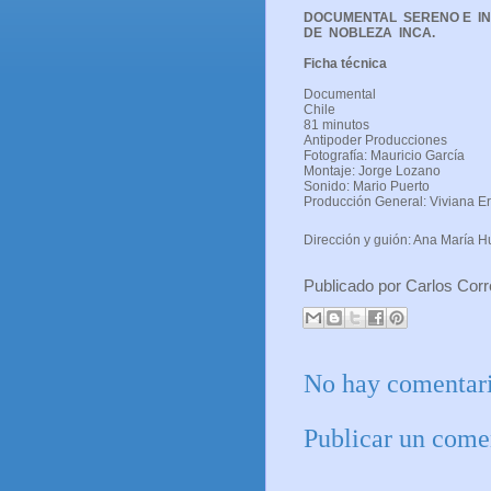
DOCUMENTAL SERENO E INT
DE NOBLEZA INCA.
Ficha técnica
Documental
Chile
81 minutos
Antipoder Producciones
Fotografía: Mauricio García
Montaje: Jorge Lozano
Sonido: Mario Puerto
Producción General: Viviana Er
Dirección y guión: Ana María H
Publicado por
Carlos Cor
No hay comentari
Publicar un come