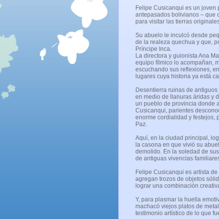
Felipe Cusicanqui es un joven p
antepasados bolivianos – que de
para visitar las tierras originale
Su abuelo le inculcó desde pe
de la realeza quechua y que, por
Príncipe Inca.
La directora y guionista Ana M
equipo fílmico lo acompañan, m
escuchando sus reflexiones, en 
lugares cuya historia ya está ca
Desentierra ruinas de antiguos
en medio de llanuras áridas y 
un pueblo de provincia donde 
Cusicanqui, parientes desconoc
enorme cordialidad y festejos, 
Paz.
Aquí, en la ciudad principal, l
la casona en que vivió su abue
demolido. En la soledad de sus
de antiguas vivencias familiare
Felipe Cusicanqui es artista de 
agregan trozos de objetos sóli
lograr una combinación creativa
Y, para plasmar la huella emotiv
machacó viejos platos de meta
testimonio artístico de lo que f