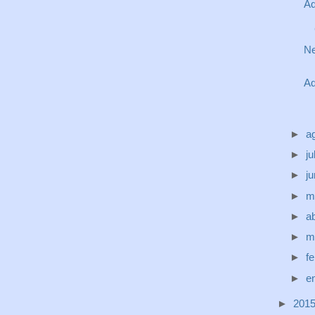
Aq
Ne
Aq
►
a
►
ju
►
j
►
m
►
ab
►
m
►
f
►
e
►
201