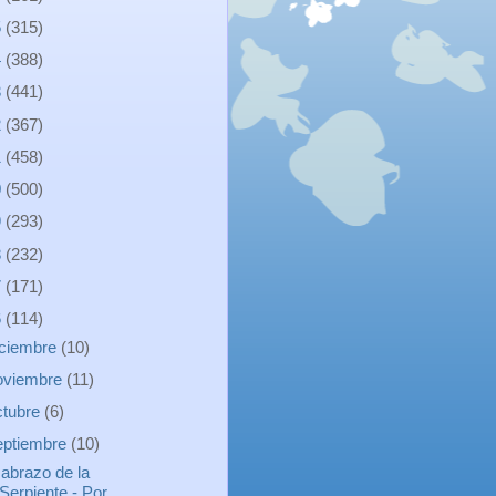
5
(315)
4
(388)
3
(441)
2
(367)
1
(458)
0
(500)
9
(293)
8
(232)
7
(171)
6
(114)
iciembre
(10)
oviembre
(11)
ctubre
(6)
eptiembre
(10)
 abrazo de la
Serpiente - Por