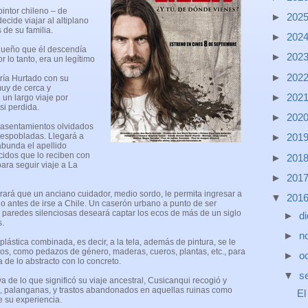
intor chileno – de
►
202
cide viajar al altiplano
s de su familia.
►
202
queño que él descendía
►
202
 lo tanto, era un legítimo
►
202
aría Hurtado con su
uy de cerca y
►
202
un largo viaje por
si perdida.
►
202
 asentamientos olvidados
►
201
despobladas. Llegará a
abunda el apellido
idos que lo reciben con
►
201
para seguir viaje a La
►
201
ogrará que un anciano cuidador, medio sordo, le permita ingresar a
▼
201
lo antes de irse a Chile. Un caserón urbano a punto de ser
 paredes silenciosas deseará captar los ecos de más de un siglo
►
d
s.
►
n
plástica combinada, es decir, a la tela, además de pintura, se le
dos, como pedazos de género, maderas, cueros, plantas, etc., para
►
o
 de lo abstracto con lo concreto.
▼
s
a de lo que significó su viaje ancestral, Cusicanqui recogió y
l, palanganas, y trastos abandonados en aquellas ruinas como
El
ue su experiencia.