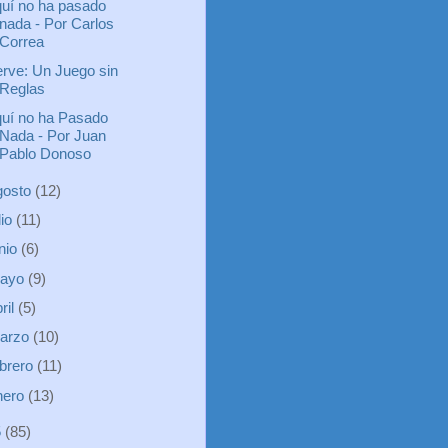
uí no ha pasado
nada - Por Carlos
Correa
rve: Un Juego sin
Reglas
uí no ha Pasado
Nada - Por Juan
Pablo Donoso
gosto
(12)
lio
(11)
unio
(6)
ayo
(9)
ril
(5)
arzo
(10)
ebrero
(11)
nero
(13)
5
(85)