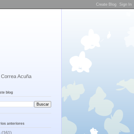
s Correa Acuña
ste blog
ios anteriores
6
(161)