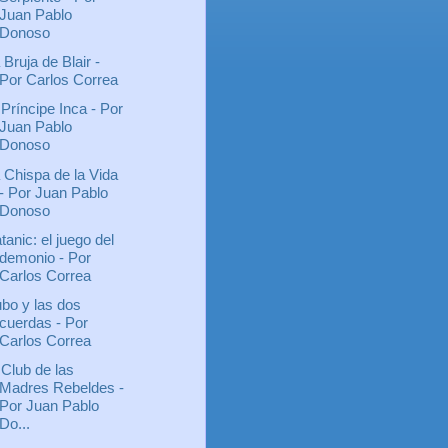
Juan Pablo
Donoso
 Bruja de Blair -
Por Carlos Correa
 Príncipe Inca - Por
Juan Pablo
Donoso
 Chispa de la Vida
- Por Juan Pablo
Donoso
tanic: el juego del
demonio - Por
Carlos Correa
bo y las dos
cuerdas - Por
Carlos Correa
 Club de las
Madres Rebeldes -
Por Juan Pablo
Do...