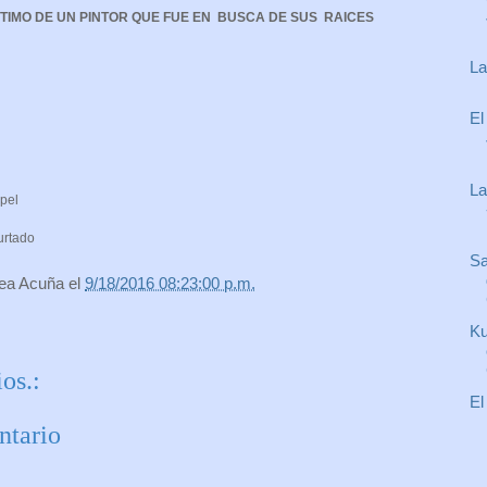
IMO DE UN PINTOR QUE FUE EN BUSCA DE SUS RAICES
La
El
La
pel
urtado
Sa
rea Acuña
el
9/18/2016 08:23:00 p.m.
Ku
os.:
El
ntario