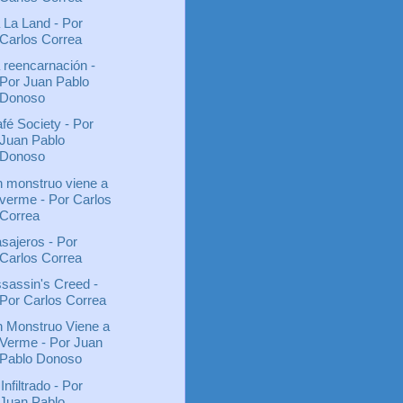
 La Land - Por
Carlos Correa
 reencarnación -
Por Juan Pablo
Donoso
fé Society - Por
Juan Pablo
Donoso
 monstruo viene a
verme - Por Carlos
Correa
sajeros - Por
Carlos Correa
sassin's Creed -
Por Carlos Correa
 Monstruo Viene a
Verme - Por Juan
Pablo Donoso
 Infiltrado - Por
Juan Pablo