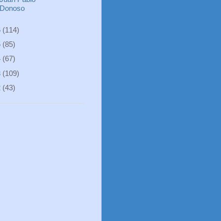
Donoso
6
(114)
5
(85)
4
(67)
3
(109)
2
(43)