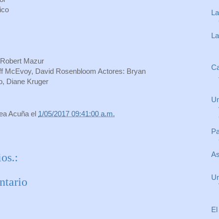
ico
La
La
 Robert Mazur
Ca
Jeff McEvoy, David Rosenbloom Actores: Bryan
, Diane Kruger
Un
rea Acuña
el
1/05/2017 09:41:00 a.m.
Pa
As
os.:
Un
ntario
El