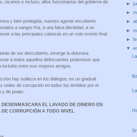
, sicarios e incluso, altos funcionarios del gobierno de
►
j
►
m
rosa y bien protegida, nuestro agente encubierto
►
ab
natos a sangre fría, a una falsa identidad, a un
►
m
reunir a las principales cabezas en un solo evento final
►
f
▼
e
ante de ser descubierto, emerge la dolorosa
La
cionar a todos aquellos delincuentes poderosos que
 a incluirlo entre sus mejores amigos.
Ba
ción hay sutileza en los diálogos; es un gradual
as redes de corrupción en todos los ámbitos por el
La
o y de poder.
E DESENMASCARA EL LAVADO DE DINERO EN
Ha
 DE CORRUPCIÓN A TODO NIVEL
Sn
tor