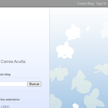
s Correa Acuña
ste blog
ios anteriores
6
(161)