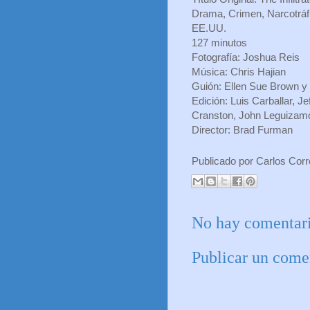
Drama, Crimen, Narcotráf
EE.UU.
127 minutos
Fotografía: Joshua Reis
Música: Chris Hajian
Guión: Ellen Sue Brown y
Edición: Luis Carballar, 
Cranston, John Leguizamo
Director: Brad Furman
Publicado por
Carlos Cor
No hay comentari
Publicar un come