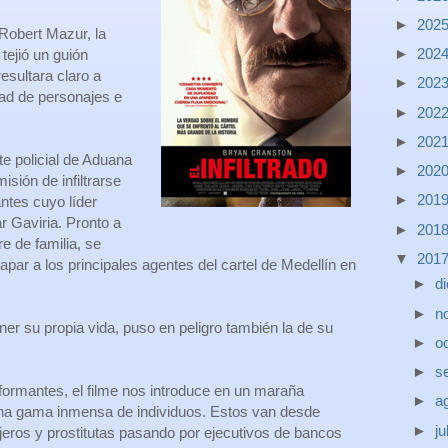
►
202
 Robert Mazur, la
►
202
tejió un guión
esultara claro a
►
202
ad de personajes e
►
202
►
202
e policial de Aduana
►
202
isión de infiltrarse
►
201
antes cuyo líder
 Gaviria. Pronto a
►
201
e de familia, se
▼
201
apar a los principales agentes del cartel de Medellín en
►
d
►
n
er su propia vida, puso en peligro también la de su
►
o
►
s
nformantes, el filme nos introduce en un maraña
►
a
una gama inmensa de individuos. Estos van desde
►
ju
jeros y prostitutas pasando por ejecutivos de bancos