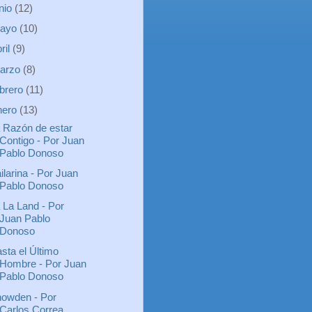
unio
(12)
ayo
(10)
ril
(9)
arzo
(8)
ebrero
(11)
nero
(13)
 Razón de estar
Contigo - Por Juan
Pablo Donoso
ilarina - Por Juan
Pablo Donoso
 La Land - Por
Juan Pablo
Donoso
sta el Último
Hombre - Por Juan
Pablo Donoso
owden - Por
Carlos Correa