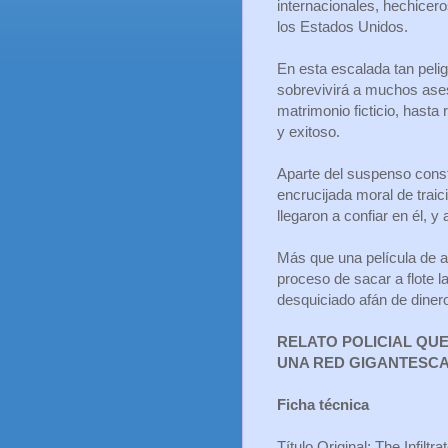
internacionales, hechiceros
los Estados Unidos.
En esta escalada tan pelig
sobrevivirá a muchos asesi
matrimonio ficticio, hasta 
y exitoso.
Aparte del suspenso const
encrucijada moral de trai
llegaron a confiar en él, y
Más que una película de ac
proceso de sacar a flote l
desquiciado afán de diner
RELATO POLICIAL QU
UNA RED GIGANTESCA
Ficha técnica
Título Original: The Infiltra