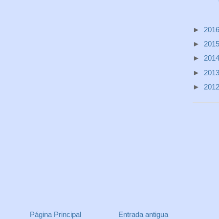
►
201
►
201
►
201
►
201
►
201
Página Principal
Entrada antigua