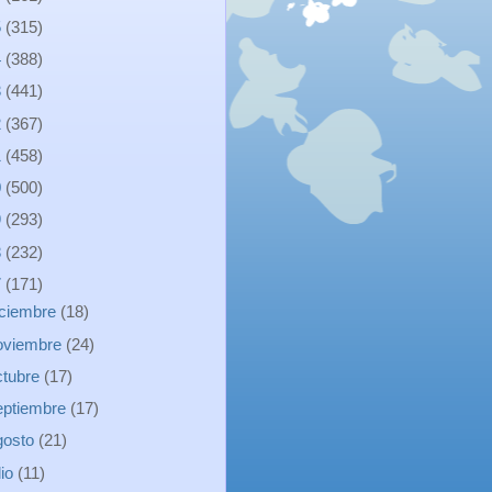
5
(315)
4
(388)
3
(441)
2
(367)
1
(458)
0
(500)
9
(293)
8
(232)
7
(171)
iciembre
(18)
oviembre
(24)
ctubre
(17)
eptiembre
(17)
gosto
(21)
lio
(11)