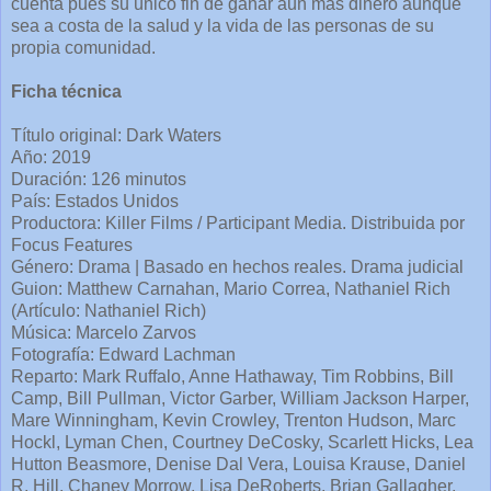
cuenta pues su único fin de ganar aun más dinero aunque
sea a costa de la salud y la vida de las personas de su
propia comunidad.
Ficha técnica
Título original: Dark Waters
Año: 2019
Duración: 126 minutos
País: Estados Unidos
Productora: Killer Films / Participant Media. Distribuida por
Focus Features
Género: Drama | Basado en hechos reales. Drama judicial
Guion: Matthew Carnahan, Mario Correa, Nathaniel Rich
(Artículo: Nathaniel Rich)
Música: Marcelo Zarvos
Fotografía: Edward Lachman
Reparto: Mark Ruffalo, Anne Hathaway, Tim Robbins, Bill
Camp, Bill Pullman, Victor Garber, William Jackson Harper,
Mare Winningham, Kevin Crowley, Trenton Hudson, Marc
Hockl, Lyman Chen, Courtney DeCosky, Scarlett Hicks, Lea
Hutton Beasmore, Denise Dal Vera, Louisa Krause, Daniel
R. Hill, Chaney Morrow, Lisa DeRoberts, Brian Gallagher,