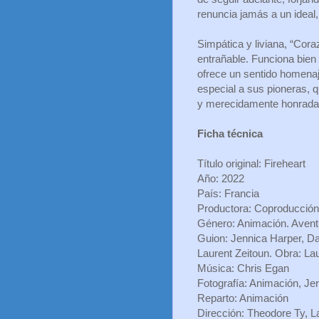
renuncia jamás a un ideal,
Simpática y liviana, “Cora
entrañable. Funciona bien 
ofrece un sentido homenaj
especial a sus pioneras, 
y merecidamente honrada
Ficha técnica
Título original: Fireheart
Año: 2022
País: Francia
Productora: Coproducción
Género: Animación. Aven
Guion: Jennica Harper, Dap
Laurent Zeitoun. Obra: Lau
Música: Chris Egan
Fotografía: Animación, Je
Reparto: Animación
Dirección: Theodore Ty, L