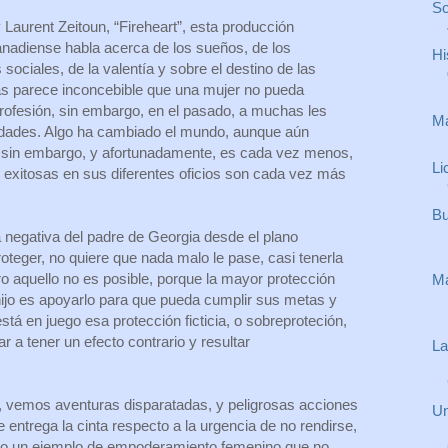
So
 Laurent Zeitoun, “Fireheart”, esta producción
nadiense habla acerca de los sueños, de los
Hi
 sociales, de la valentía y sobre el destino de las
as parece inconcebible que una mujer no pueda
 profesión, sin embargo, en el pasado, a muchas les
Ma
idades. Algo ha cambiado el mundo, aunque aún
 sin embargo, y afortunadamente, es cada vez menos,
Li
 exitosas en sus diferentes oficios son cada vez más
Bu
la negativa del padre de Georgia desde el plano
proteger, no quiere que nada malo le pase, casi tenerla
o aquello no es posible, porque la mayor protección
Ma
hijo es apoyarlo para que pueda cumplir sus metas y
stá en juego esa protección ficticia, o sobreproteción,
r a tener un efecto contrario y resultar
La
o, vemos aventuras disparatadas, y peligrosas acciones
Un
entrega la cinta respecto a la urgencia de no rendirse,
ando un ejemplo de empoderamiento femenino que no