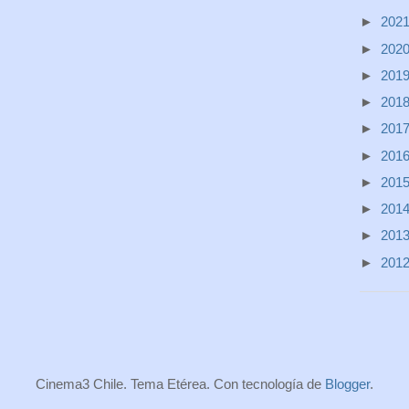
►
202
►
202
►
201
►
201
►
201
►
201
►
201
►
201
►
201
►
201
Cinema3 Chile. Tema Etérea. Con tecnología de
Blogger
.