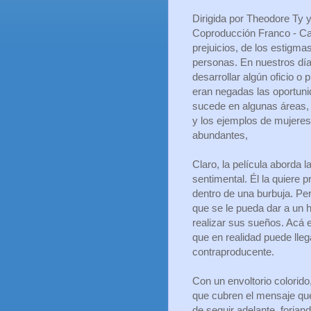
Dirigida por Theodore Ty y
Coproducción Franco - Ca
prejuicios, de los estigmas
personas. En nuestros dí
desarrollar algún oficio o
eran negadas las oportun
sucede en algunas áreas,
y los ejemplos de mujeres
abundantes,
Claro, la película aborda 
sentimental. Él la quiere 
dentro de una burbuja. Per
que se le pueda dar a un 
realizar sus sueños. Acá e
que en realidad puede llega
contraproducente.
Con un envoltorio colorid
que cubren el mensaje que 
de seguir adelante, forj