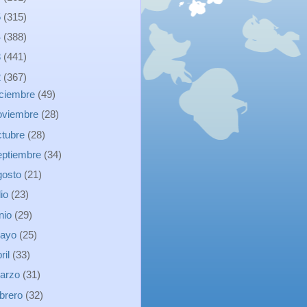
5
(315)
4
(388)
3
(441)
2
(367)
iciembre
(49)
oviembre
(28)
ctubre
(28)
eptiembre
(34)
gosto
(21)
lio
(23)
unio
(29)
ayo
(25)
ril
(33)
arzo
(31)
ebrero
(32)