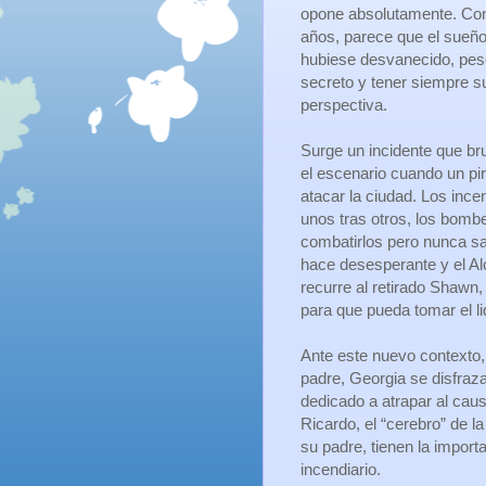
opone absolutamente. Con
años, parece que el sueñ
hubiese desvanecido, pes
secreto y tener siempre su
perspectiva.
Surge un incidente que b
el escenario cuando un p
atacar la ciudad. Los inc
unos tras otros, los bomb
combatirlos pero nunca sa
hace desesperante y el Al
recurre al retirado Shawn,
para que pueda tomar el li
Ante este nuevo contexto,
padre, Georgia se disfraz
dedicado a atrapar al cau
Ricardo, el “cerebro” de la
su padre, tienen la impor
incendiario.