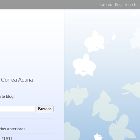
s Correa Acuña
ste blog
ios anteriores
6
(161)