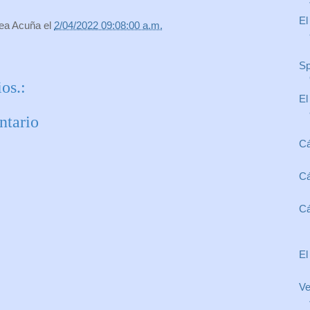
El
rea Acuña
el
2/04/2022 09:08:00 a.m.
Sp
os.:
El
ntario
Cá
Cá
Cá
El
Ve