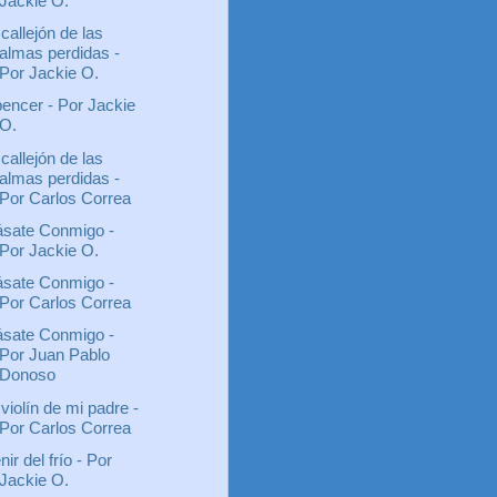
Jackie O.
 callejón de las
almas perdidas -
Por Jackie O.
encer - Por Jackie
O.
 callejón de las
almas perdidas -
Por Carlos Correa
sate Conmigo -
Por Jackie O.
sate Conmigo -
Por Carlos Correa
sate Conmigo -
Por Juan Pablo
Donoso
 violín de mi padre -
Por Carlos Correa
nir del frío - Por
Jackie O.