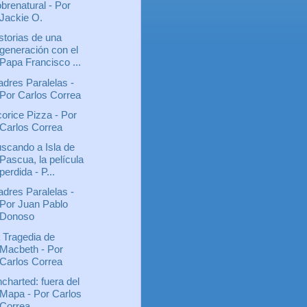
brenatural - Por
Jackie O.
storias de una
generación con el
Papa Francisco ...
dres Paralelas -
Por Carlos Correa
corice Pizza - Por
Carlos Correa
scando a Isla de
Pascua, la película
perdida - P...
dres Paralelas -
Por Juan Pablo
Donoso
 Tragedia de
Macbeth - Por
Carlos Correa
charted: fuera del
Mapa - Por Carlos
Correa