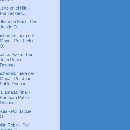
erte en el Nilo -
Por Jackie O.
 llamada Final - Por
Jackie O.
charted: fuera del
Mapa - Por Jackie
O.
corice Pizza - Por
Juan Pablo
Donoso
charted: fuera del
Mapa - Por Juan
Pablo Donoso
 Llamada Final -
Por Juan Pablo
Donoso
stia - Por Jackie
O.
bin Robin - Por