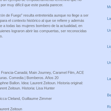
 por muy difícil que este pueda parecer.
Mu
zón de Fuego” resulta entretenida aunque no llege a ser
La
para el contexto histórico al que se refiere y además
e a todas las mujeres bombero de la actualidad, en
Un
quienes lograron abrir las compuertas, ser reconocidas
s.
Li
Un
 Francia-Canadá; Main Journey, Caramel Film, ACE
turas. Comedia | Bomberos. Años 20
La
hne Ballon. Idea: Laurent Zeitoun. Historia original:
rent Zeitoun. Historia: Lisa Hunter
Be
ricca Cleland, Guillaume Zimmer
Ro
aurent Zeitoun