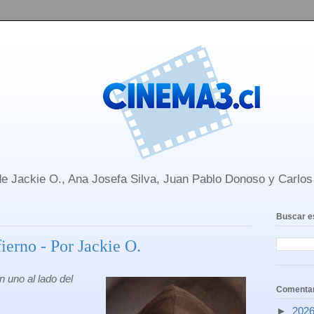
e Jackie O., Ana Josefa Silva, Juan Pablo Donoso y Carlo
Buscar e
ierno - Por Jackie O.
n uno al lado del
Comentar
►
202