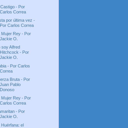
 Castigo - Por
Carlos Correa
sta por última vez -
Por Carlos Correa
 Mujer Rey - Por
Jackie O.
 soy Alfred
Hitchcock - Por
Jackie O.
bia - Por Carlos
Correa
erza Bruta - Por
Juan Pablo
Donoso
 Mujer Rey - Por
Carlos Correa
maritan - Por
Jackie O.
 Huérfana: el