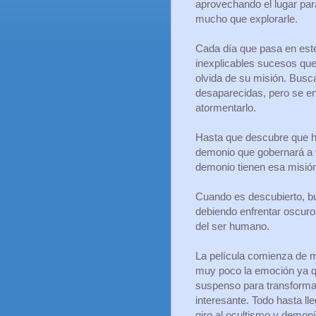
aprovechando el lugar para
mucho que explorarle.
Cada día que pasa en este
inexplicables sucesos que
olvida de su misión. Busc
desaparecidas, pero se e
atormentarlo.
Hasta que descubre que ha
demonio que gobernará a 
demonio tienen esa misió
Cuando es descubierto, bu
debiendo enfrentar oscuros
del ser humano.
La película comienza de m
muy poco la emoción ya qu
suspenso para transformar
interesante. Todo hasta ll
giro al ocultismo y demon