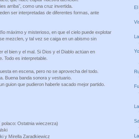
ies arriba", como una cruz invertida.
El
den ser interpretadas de diferentes formas, ante
Vi
fío máximo y misterioso, en que el cielo puede explotar
La
 se mezclen, y tal vez se caiga en un abismo sin
Yo
el bien y el mal. Si Dios y el Diablo actúan en
. Todo es interpretable.
puesta en escena, pero no se aprovecha del todo.
Ru
sta. Buena banda sonora y vestuario.
n guion que pudieron haberle sacado mejor partido.
Fu
La
Sa
( polaco: Ostatnia wieczerza)
lski
La
i y Mirella Zaradkiewicz