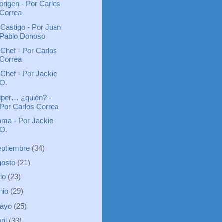
origen - Por Carlos
Correa
 Castigo - Por Juan
Pablo Donoso
 Chef - Por Carlos
Correa
 Chef - Por Jackie
O.
per… ¿quién? -
Por Carlos Correa
ma - Por Jackie
O.
eptiembre
(34)
gosto
(21)
lio
(23)
unio
(29)
ayo
(25)
ril
(33)