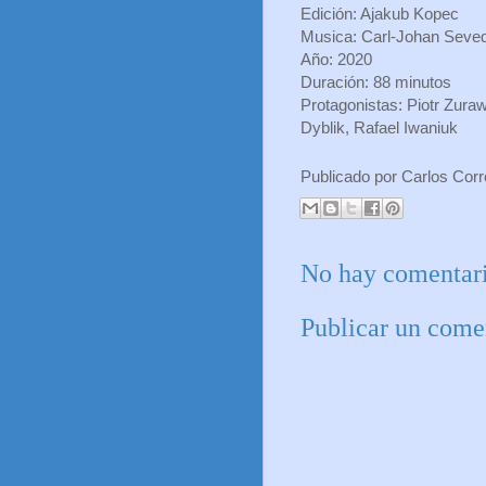
Edición: Ajakub Kopec
Musica: Carl-Johan Seve
Año: 2020
Duración: 88 minutos
Protagonistas: Piotr Zura
Dyblik, Rafael Iwaniuk
Publicado por
Carlos Cor
No hay comentari
Publicar un come