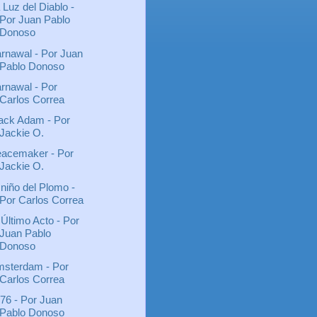
 Luz del Diablo -
Por Juan Pablo
Donoso
rnawal - Por Juan
Pablo Donoso
rnawal - Por
Carlos Correa
ack Adam - Por
Jackie O.
acemaker - Por
Jackie O.
 niño del Plomo -
Por Carlos Correa
 Último Acto - Por
Juan Pablo
Donoso
sterdam - Por
Carlos Correa
76 - Por Juan
Pablo Donoso