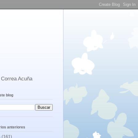
s Correa Acuña
ste blog
ios anteriores
6
(161)