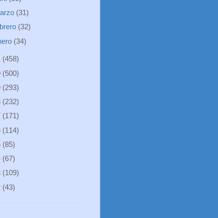
arzo
(31)
ebrero
(32)
nero
(34)
1
(458)
0
(500)
9
(293)
8
(232)
7
(171)
6
(114)
5
(85)
4
(67)
3
(109)
2
(43)