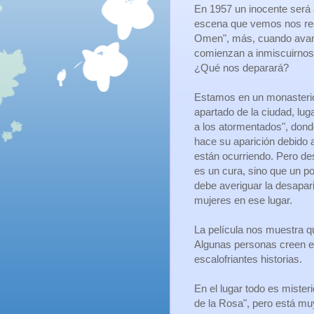
En 1957 un inocente será 
escena que vemos nos re
Omen", más, cuando ava
comienzan a inmiscuirnos e
¿Qué nos deparará?
Estamos en un monasterio
apartado de la ciudad, lug
a los atormentados", dond
hace su aparición debido 
están ocurriendo. Pero d
es un cura, sino que un po
debe averiguar la desapar
mujeres en ese lugar.
La película nos muestra q
Algunas personas creen el
escalofriantes historias.
En el lugar todo es mister
de la Rosa", pero está muy 