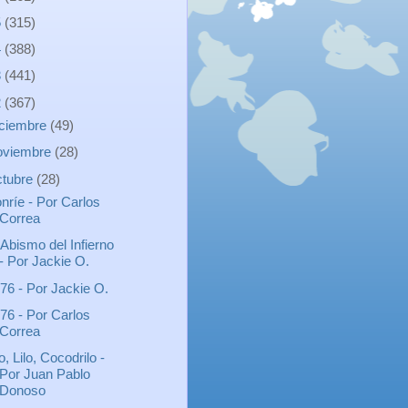
5
(315)
4
(388)
3
(441)
2
(367)
iciembre
(49)
oviembre
(28)
ctubre
(28)
nríe - Por Carlos
Correa
 Abismo del Infierno
- Por Jackie O.
76 - Por Jackie O.
76 - Por Carlos
Correa
lo, Lilo, Cocodrilo -
Por Juan Pablo
Donoso