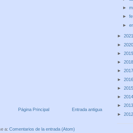
►
m
►
f
►
e
►
202
►
202
►
201
►
201
►
201
►
201
►
201
►
201
►
201
Página Principal
Entrada antigua
►
201
se a:
Comentarios de la entrada (Atom)