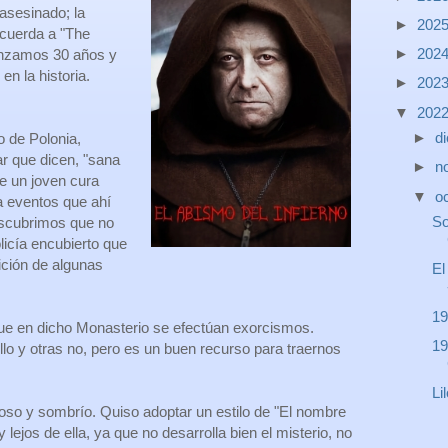
asesinado; la
►
202
cuerda a "The
►
202
nzamos 30 años y
n la historia.
►
202
▼
202
►
d
 de Polonia,
ar que dicen, "sana
►
n
e un joven cura
▼
o
a eventos que ahí
So
escubrimos que no
licía encubierto que
ición de algunas
El
19
ue en dicho Monasterio se efectúan exorcismos.
19
lo y otras no, pero es un buen recurso para traernos
Li
ioso y sombrío. Quiso adoptar un estilo de "El nombre
lejos de ella, ya que no desarrolla bien el misterio, no