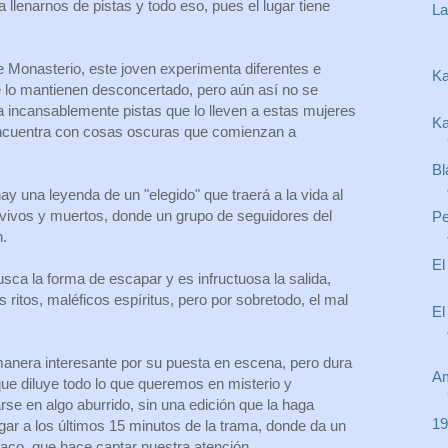
 llenarnos de pistas y todo eso, pues el lugar tiene
La
 Monasterio, este joven experimenta diferentes e
Ka
 lo mantienen desconcertado, pero aún así no se
a incansablemente pistas que lo lleven a estas mujeres
Ka
ncuentra con cosas oscuras que comienzan a
Bl
y una leyenda de un "elegido" que traerá a la vida al
vivos y muertos, donde un grupo de seguidores del
Pe
n.
El
sca la forma de escapar y es infructuosa la salida,
 ritos, maléficos espíritus, pero por sobretodo, el mal
El
anera interesante por su puesta en escena, pero dura
Am
e diluye todo lo que queremos en misterio y
se en algo aburrido, sin una edición que la haga
19
egar a los últimos 15 minutos de la trama, donde da un
íaco, que hace captar nuestra atención.