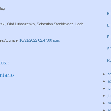
dag
El
wski, Olaf Lubaszenko, Sebastián Stankiewicz, Lech
El
El
rea Acuña
el
10/31/2022 02:47:00 p.m.
Sú
Ro
os.:
ntario
►
s
►
a
►
ju
►
j
►
m
►
ab