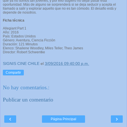
que ya no somos tan jóvenes, y por ello sugiero no dejar pasar esta
oportunidad. Más de alguno se sorprenderá si se deja seducir y acepta el
llamado a salir y explorar aquello que no es tan cómodo. El desafío está y
depende de nosotros.
Ficha técnica
Allegiant Part 1
Año: 2016
País: Estados Unidos
Género: Aventura, Ciencia Ficción
Duración: 121 Minutos
Elenco: Shailene Woodley, Miles Teller, Theo James
Director: Robert Schwentke
SIGNIS CINE CHILE
el
3/09/2016 09:40:00 p.m.
Compartir
No hay comentarios.:
Publicar un comentario
‹
›
Página Principal