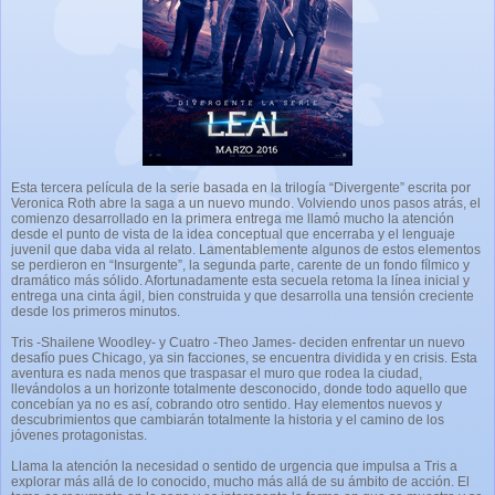
Esta tercera película de la serie basada en la trilogía “Divergente” escrita por
Veronica Roth abre la saga a un nuevo mundo. Volviendo unos pasos atrás, el
comienzo desarrollado en la primera entrega me llamó mucho la atención
desde el punto de vista de la idea conceptual que encerraba y el lenguaje
juvenil que daba vida al relato. Lamentablemente algunos de estos elementos
se perdieron en “Insurgente”, la segunda parte, carente de un fondo fílmico y
dramático más sólido. Afortunadamente esta secuela retoma la línea inicial y
entrega una cinta ágil, bien construida y que desarrolla una tensión creciente
desde los primeros minutos.
Tris -Shailene Woodley- y Cuatro -Theo James- deciden enfrentar un nuevo
desafío pues Chicago, ya sin facciones, se encuentra dividida y en crisis. Esta
aventura es nada menos que traspasar el muro que rodea la ciudad,
llevándolos a un horizonte totalmente desconocido, donde todo aquello que
concebían ya no es así, cobrando otro sentido. Hay elementos nuevos y
descubrimientos que cambiarán totalmente la historia y el camino de los
jóvenes protagonistas.
Llama la atención la necesidad o sentido de urgencia que impulsa a Tris a
explorar más allá de lo conocido, mucho más allá de su ámbito de acción. El