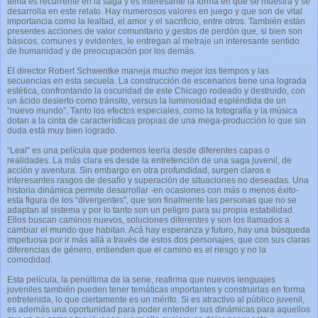
tema es recurrente en la saga y es interesante la forma en que se muestra y se
desarrolla en este relato. Hay numerosos valores en juego y que son de vital
importancia como la lealtad, el amor y el sacrificio, entre otros. También están
presentes acciones de valor comunitario y gestos de perdón que, si bien son
básicos, comunes y evidentes, le entregan al metraje un interesante sentido
de humanidad y de preocupación por los demás.
El director Robert Schwentke maneja mucho mejor los tiempos y las
secuencias en esta secuela. La construcción de escenarios tiene una lograda
estética, confrontando la oscuridad de este Chicago rodeado y destruido, con
un ácido desierto como tránsito, versus la luminosidad espléndida de un
“nuevo mundo”. Tanto los efectos especiales, como la fotografía y la música
dotan a la cinta de características propias de una mega-producción lo que sin
duda está muy bien logrado.
“Leal” es una película que podemos leerla desde diferentes capas o
realidades. La más clara es desde la entretención de una saga juvenil, de
acción y aventura. Sin embargo en otra profundidad, surgen claros e
interesantes rasgos de desafío y superación de situaciones no deseadas. Una
historia dinámica permite desarrollar -en ocasiones con más o menos éxito-
esta figura de los “divergentes”, que son finalmente las personas que no se
adaptan al sistema y por lo tanto son un peligro para su propia estabilidad.
Ellos buscan caminos nuevos, soluciones diferentes y son los llamados a
cambiar el mundo que habitan. Acá hay esperanza y futuro, hay una búsqueda
impetuosa por ir más allá a través de estos dos personajes, que con sus claras
diferencias de género, entienden que el camino es el riesgo y no la
comodidad.
Esta película, la penúltima de la serie, reafirma que nuevos lenguajes
juveniles también pueden tener temáticas importantes y construirlas en forma
entretenida, lo que ciertamente es un mérito. Si es atractivo al público juvenil,
es además una oportunidad para poder entender sus dinámicas para aquellos