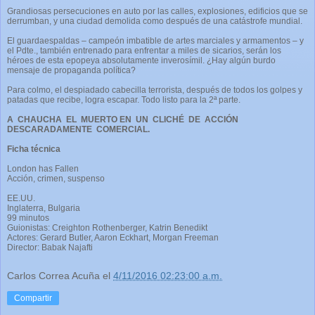
Grandiosas persecuciones en auto por las calles, explosiones, edificios que se
derrumban, y una ciudad demolida como después de una catástrofe mundial.
El guardaespaldas – campeón imbatible de artes marciales y armamentos – y
el Pdte., también entrenado para enfrentar a miles de sicarios, serán los
héroes de esta epopeya absolutamente inverosímil. ¿Hay algún burdo
mensaje de propaganda política?
Para colmo, el despiadado cabecilla terrorista, después de todos los golpes y
patadas que recibe, logra escapar. Todo listo para la 2ª parte.
A CHAUCHA EL MUERTO EN UN CLICHÉ DE ACCIÓN
DESCARADAMENTE COMERCIAL.
Ficha técnica
London has Fallen
Acción, crimen, suspenso
EE.UU.
Inglaterra, Bulgaria
99 minutos
Guionistas: Creighton Rothenberger, Katrin Benedikt
Actores: Gerard Butler, Aaron Eckhart, Morgan Freeman
Director: Babak Najafti
Carlos Correa Acuña
el
4/11/2016 02:23:00 a.m.
Compartir