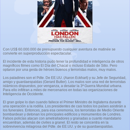
Con US$ 60.000.000 de presupuesto cualquier aventura de matinée se
convierte en superproducción espectacular.
El incidente de esta historia pudo tener la profundidad e inteligencia de otros
magníficos filmes como El Día del Chacal o incluso Estado de Sitio. Pero
optaron por una gesta de héroes buenos y terroristas malos, muy malos.
Los paladines son el Pdte. De EE.UU. (Aaron Eckhart) y su Jefe de Seguridad,
amigo y guardaespaldas (Gerard Butler). Los malos son una red de terroristas
islámicos dispuestos, por venganza, a desatar la 3ª Guerra Mundial urbana.
Para ello infiltran a miles de mercenarios en todas las organizaciones de
Inteligencia de Occidente.
El gran golpe lo dan cuando fallece el Primer Ministro de Inglaterra durante
una operación a la rodilla. Los presidentes de casi todos los países asistirán a
los funerales. Entonces, para esa ceremonia, los terroristas de Medio Oriente
bombardean y detonan los principales edificios y monumentos de Londres.
Falsos policías atacan con ametralladores y granadas a cuanto mandatario
encuentran, además de civiles a granel. El resto se concentra en la
sobrevivencia milagrosa del Pdte. de EE.UU. y de su guardaespaldas.