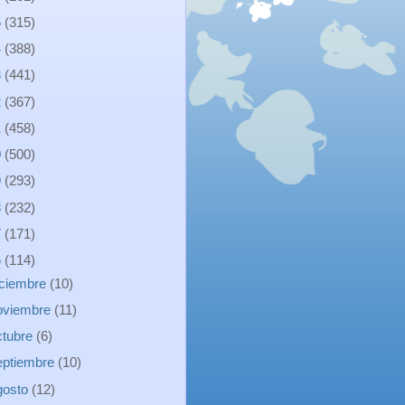
5
(315)
4
(388)
3
(441)
2
(367)
1
(458)
0
(500)
9
(293)
8
(232)
7
(171)
6
(114)
iciembre
(10)
oviembre
(11)
ctubre
(6)
eptiembre
(10)
gosto
(12)