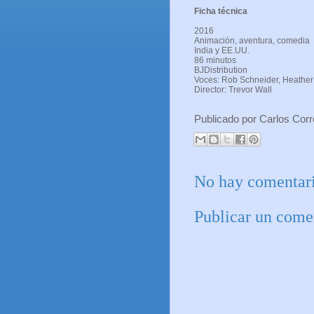
Ficha técnica
2016
Animación, av
India y EE.UU.
86 min
BJDistribution
Voces: Rob Schneider, Heather
Director: Trevor Wall
Publicado por
Carlos Cor
No hay comentari
Publicar un come