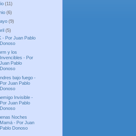
lio
(11)
unio
(6)
ayo
(9)
ril
(5)
 - Por Juan Pablo
Donoso
rm y los
Invencibles - Por
Juan Pablo
Donoso
ndres bajo fuego -
Por Juan Pablo
Donoso
emigo Invisible -
Por Juan Pablo
Donoso
enas Noches
Mamá - Por Juan
Pablo Donoso