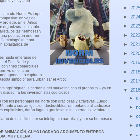
ligente y muy bien
►
202
r llamado Norm. Es torpe
►
202
compasivo: en vez de
y protege. En el Ártico
►
202
e organizada: un sabio
lista, ositas hermosas y
►
202
y una población enorme
s “lemmings” que por
►
202
n aplastados, se
►
202
es hasta enterarse de
►
201
r el Polo Norte y
co con fines comerciales.
Norm ve en él a un
►
201
propaganda. Lo capturan
scota símbolo” para urbanizar el Ártico.
►
201
mings” siguen la corriente del marketing con el propósito – ya en
▼
201
y disuadir a los inversionistas codiciosos.
►
d
con los personajes del norte son graciosas y atractivas. Luego,
 junto a sus amiguitos indestructibles, enfrentando al codicioso
►
n
s capitalistas, darán lugar a graciosas e inesperadas aventuras.
►
o
tarán de este filme por su inteligente narrativa, y por su hermoso e
►
s
DE ANIMACIÓN, CUYO LOGRADO ARGUMENTO ENTREGA
►
a
GÍA. MUY BUENA.