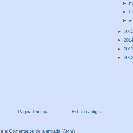
►
m
►
f
►
e
►
201
►
201
►
201
►
201
Página Principal
Entrada antigua
se a:
Comentarios de la entrada (Atom)