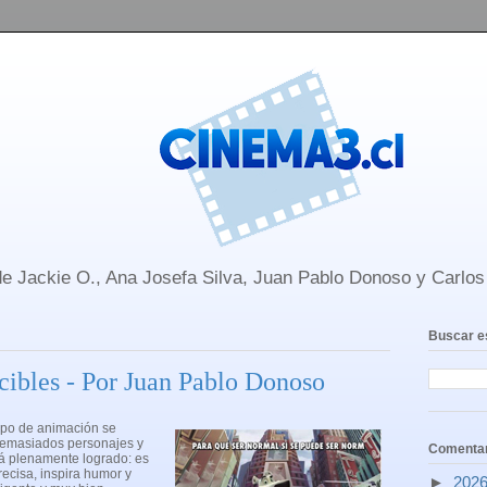
e Jackie O., Ana Josefa Silva, Juan Pablo Donoso y Carlo
Buscar e
cibles - Por Juan Pablo Donoso
tipo de animación se
 demasiados personajes y
Comentar
tá plenamente logrado: es
recisa, inspira humor y
►
202