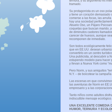
ternura, y su argumento es inte
tramado.
Su protagonista es un oso pola
y tiene un corazón demasiado 
comerse a las focas, las arrulla 
hay una sociedad perfectament
Abuelo Oso, un Pájaro Psicoana
coquetas que buscan marido, 
de diminutos castores llamado
carecer de huesos, aunque sea
recomponen de inmediato.
Son todos ecológicamente felic
que en EE.UU. desean urbaniza
convertirlo en un centro turísti
Una publicista, al descubrir a 
estupendo modelo para hacer 
y llevan a Nueva York como “ma
Pero Norm, y sus amiguitos “lem
N.Y. – de boicotear la campaña 
Las escenas en que convivimos 
las aventuras de Norm en EE.UU.
empresario y a las corporacione
Tanto niños como adultos disfru
indiscutible mensaje ecológico.
UNA EXCELENTE COMEDIA 
HUMOR, TERNURA Y ECOLO