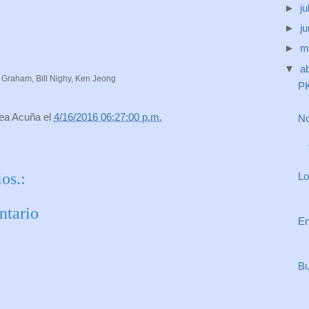
►
ju
►
j
entura, comedia
►
m
utos
▼
ab
 Graham, Bill Nighy, Ken Jeong
PK
rea Acuña
el
4/16/2016 06:27:00 p.m.
No
os.:
Lo
ntario
En
Bu