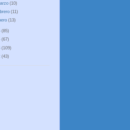
arzo
(10)
ebrero
(11)
nero
(13)
5
(85)
4
(67)
3
(109)
2
(43)