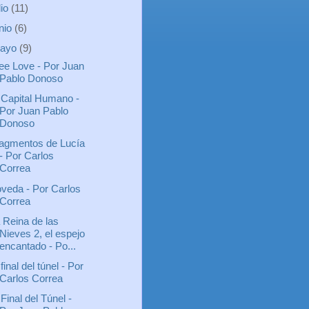
lio
(11)
unio
(6)
ayo
(9)
ee Love - Por Juan
Pablo Donoso
 Capital Humano -
Por Juan Pablo
Donoso
agmentos de Lucía
- Por Carlos
Correa
veda - Por Carlos
Correa
 Reina de las
Nieves 2, el espejo
encantado - Po...
 final del túnel - Por
Carlos Correa
 Final del Túnel -