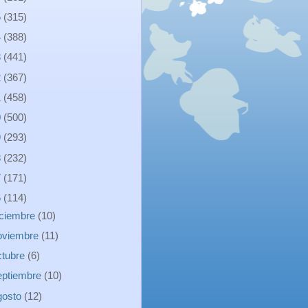
5
(315)
4
(388)
3
(441)
2
(367)
1
(458)
0
(500)
9
(293)
8
(232)
7
(171)
6
(114)
iciembre
(10)
oviembre
(11)
ctubre
(6)
eptiembre
(10)
gosto
(12)