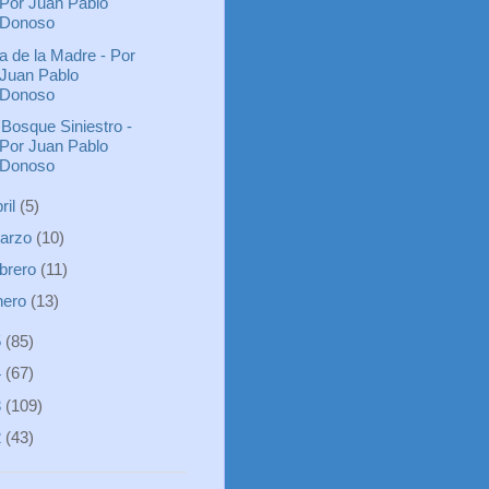
Por Juan Pablo
Donoso
a de la Madre - Por
Juan Pablo
Donoso
 Bosque Siniestro -
Por Juan Pablo
Donoso
ril
(5)
arzo
(10)
ebrero
(11)
nero
(13)
5
(85)
4
(67)
3
(109)
2
(43)