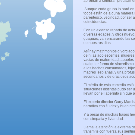
aprontan a celebrar, precisame
Aunque cada grupo lo hará en 
todos están de alguna manera 
parentesco, vecindad, por ser 
coincidencias.
Con un extenso reparto de act
diversas edades, y otros nuevo
guaguas, van encarando las c
de nuestros días.
Así hay matrimonios divorciado
de hijas adolescentes, mujere
vacías de maternidad, abuelos
cualquier forma de sincretismo
a los hechos consumados, hijos
madres lesbianas, y una profu
secundarios y de graciosos acc
El mérito de esta comedia está 
situaciones distintas pudo ser 
llevan por el laberinto sin que
El experto director Garry Marsh
narrativa con fluidez y buen rit
Y a pesar de muchas frases hec
con simpatía y liviandad.
Llama la atención la extrema d
transmite con fuerza sus sentim