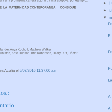
ia una promisoria carrera actoral (la hija adoptiva, por ejemplo).
►
ju
RE LA MATERNIDAD CONTEPORÁNEA. CONSIGUE
►
j
▼
m
Fr
ia familiar
El
llander, Anya Kochoff, Matthew Walker
Fr
 Aniston, Kate Hudson, Britt Robertson, Hilary Duff, Héctor
Po
rea Acuña
el
5/07/2016 11:37:00 a.m.
La
os.:
Al
ntario
Al