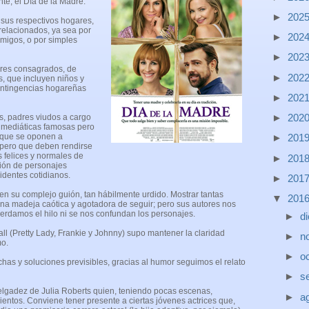
nte, el Día de la Madre.
►
202
sus respectivos hogares,
relacionados, ya sea por
►
202
amigos, o por simples
►
202
ores consagrados, de
►
202
s, que incluyen niños y
ontingencias hogareñas
►
202
►
202
s, padres viudos a cargo
s mediáticas famosas pero
►
201
 que se oponen a
 pero que deben rendirse
 felices y normales de
►
201
sión de personajes
identes cotidianos.
►
201
en su complejo guión, tan hábilmente urdido. Mostrar tantas
▼
201
una madeja caótica y agotadora de seguir; pero sus autores nos
 perdamos el hilo ni se nos confundan los personajes.
►
d
all (Pretty Lady, Frankie y Johnny) supo mantener la claridad
►
n
mo.
►
o
has y soluciones previsibles, gracias al humor seguimos el relato
►
s
elgadez de Julia Roberts quien, teniendo pocas escenas,
►
a
ientos. Conviene tener presente a ciertas jóvenes actrices que,