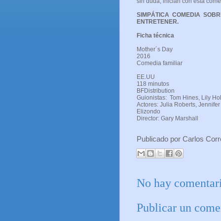
sin duda, inician con esta comed
SIMPÁTICA COMEDIA SOB
ENTRETENER.
Ficha técnica
Mother´s Day
2016
Comed
EE.UU
118 minutos
BFDistribution
Guionistas: Tom Hines, Lily Ho
Actores: Julia Roberts, Jennifer
Elizondo
Director: Gary Marshall
Publicado por
Carlos Cor
No hay comentari
Publicar un come