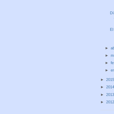
Dí
El
►
ab
►
m
►
f
►
e
►
201
►
201
►
201
►
201