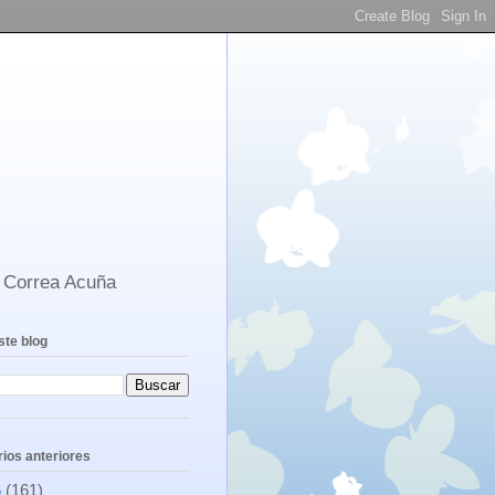
s Correa Acuña
ste blog
ios anteriores
6
(161)