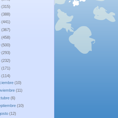
5
(315)
4
(388)
3
(441)
2
(367)
1
(458)
0
(500)
9
(293)
8
(232)
7
(171)
6
(114)
iciembre
(10)
oviembre
(11)
ctubre
(6)
eptiembre
(10)
gosto
(12)