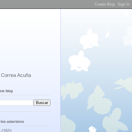
s Correa Acuña
ste blog
ios anteriores
6
(161)