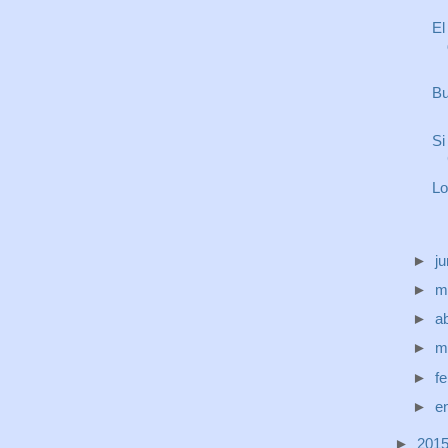
El
Bu
Si
Lo
►
j
►
m
►
ab
►
m
►
f
►
e
►
201