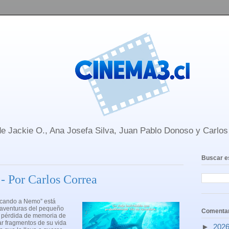
e Jackie O., Ana Josefa Silva, Juan Pablo Donoso y Carlo
Buscar e
- Por Carlos Correa
uscando a Nemo” está
 aventuras del pequeño
Comentar
re pérdida de memoria de
ar fragmentos de su vida
►
202