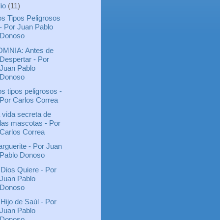
lio
(11)
s Tipos Peligrosos
- Por Juan Pablo
Donoso
MNIA: Antes de
Despertar - Por
Juan Pablo
Donoso
s tipos peligrosos -
Por Carlos Correa
 vida secreta de
las mascotas - Por
Carlos Correa
rguerite - Por Juan
Pablo Donoso
 Dios Quiere - Por
Juan Pablo
Donoso
 Hijo de Saúl - Por
Juan Pablo
Donoso