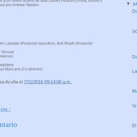
a un nuevo acierto de Walt Disney Pictures y Pixar, escrito y
▼
ju
anza por Andrew Stanton.
Do
SO
ohn Lasseter (Productor ejecutivo), Bob Roath (Productor
a Strouse
Do
Peterson
Megibben
gus MacLane (Co-director)
La
rea Acuña
el
7/11/2016 09:14:00 a.m.
Ma
Si
os.:
ntario
El