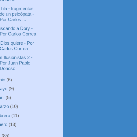
 Tila - fragmentos
de un psicópata -
Por Carlos ...
scando a Dory -
Por Carlos Correa
 Dios quiere - Por
Carlos Correa
s Ilusionistas 2 -
Por Juan Pablo
Donoso
unio
(6)
ayo
(9)
ril
(5)
arzo
(10)
ebrero
(11)
nero
(13)
5
(85)