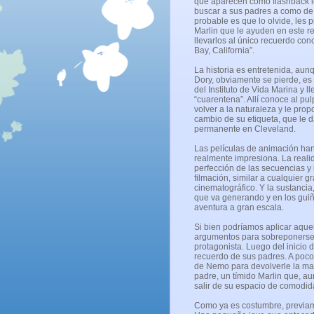
que aparecen como flashback lo
buscar a sus padres a como de
probable es que lo olvide, les 
Marlin que le ayuden en este r
llevarlos al único recuerdo con
Bay, California”.
La historia es entretenida, aun
Dory, obviamente se pierde, es
del Instituto de Vida Marina y l
“cuarentena”. Allí conoce al pu
volver a la naturaleza y le pro
cambio de su etiqueta, que le d
permanente en Cleveland.
Las películas de animación ha
realmente impresiona. La reali
perfección de las secuencias y 
filmación, similar a cualquier 
cinematográfico. Y la sustancia
que va generando y en los gui
aventura a gran escala.
Si bien podríamos aplicar aque
argumentos para sobreponerse. 
protagonista. Luego del inicio d
recuerdo de sus padres. A poco
de Nemo para devolverle la ma
padre, un tímido Marlin que, au
salir de su espacio de comodid
Como ya es costumbre, previame