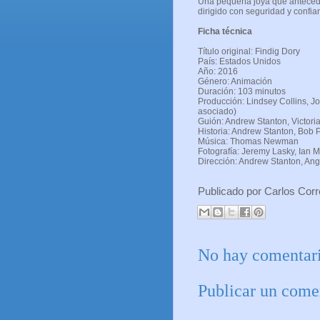
Una pequeña joya que antecede 
dirigido con seguridad y confi
Ficha técnica
Título original: Findig Dory
País: Estados Unidos
Año: 2016
Género: Animación
Duración: 103 minutos
Producción: Lindsey Collins, J
asociado)
Guión: Andrew Stanton, Victori
Historia: Andrew Stanton, Bob 
Música: Thomas Newman
Fotografía: Jeremy Lasky, Ian 
Dirección: Andrew Stanton, An
Publicado por
Carlos Cor
No hay comentari
Publicar un come