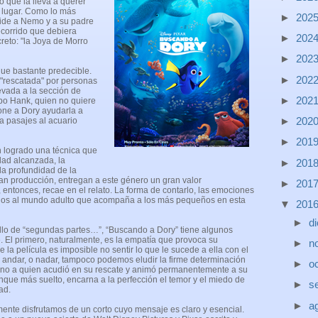
 que la lleva a querer
 lugar. Como lo más
►
202
pide a Nemo y a su padre
ecorrido que debiera
►
202
creto: "la Joya de Morro
►
202
que bastante predecible.
►
202
 "rescatada" por personas
levada a la sección de
►
202
lpo Hank, quien no quiere
pone a Dory ayudarla a
►
202
a pasajes al acuario
►
201
n logrado una técnica que
dad alcanzada, la
►
201
la profundidad de la
gran producción, entregan a este género un gran valor
►
201
, entonces, recae en el relato. La forma de contarlo, las emociones
ños al mundo adulto que acompaña a los más pequeños en esta
▼
201
►
d
llo de “segundas partes…”, “Buscando a Dory” tiene algunos
El primero, naturalmente, es la empatía que provoca su
►
n
e la película es imposible no sentir lo que le sucede a ella con el
 andar, o nadar, tampoco podemos eludir la firme determinación
►
o
no a quien acudió en su rescate y animó permanentemente a su
nque más suelto, encarna a la perfección el temor y el miedo de
►
s
ad.
►
a
nte disfrutamos de un corto cuyo mensaje es claro y esencial.