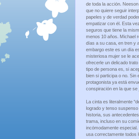
de toda la acción. Neeson
que no quiere seguir inter
papeles y de verdad pode
empatizar con él. Esta ve
seguros que tiene la mism
menos 10 años. Michael r
días a su casa, en tren y 
embargo este es un día e
misteriosa mujer se le ac
ofrecerle un delicado trato
tipo de persona es, si ace
bien si participa o no. Sin
protagonista ya está envu
conspiración en la que se 
La cinta es literalmente “
logrado y tenso suspenso 
historia, sus antecedentes
trama, incluso en su comi
incómodamente especial. N
usa correctamente todos l