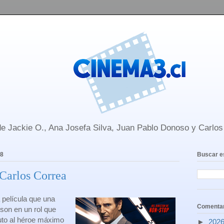
e Jackie O., Ana Josefa Silva, Juan Pablo Donoso y Carlo
18
Buscar e
 Carlos Correa
 película que una
Comentar
son en un rol que
uto al héroe máximo
►
202