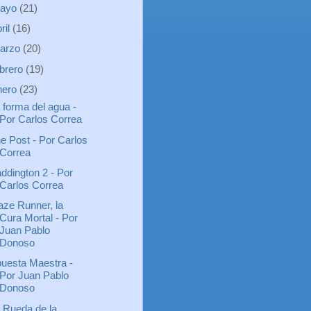
ayo
(21)
ril
(16)
arzo
(20)
ebrero
(19)
nero
(23)
 forma del agua -
Por Carlos Correa
e Post - Por Carlos
Correa
ddington 2 - Por
Carlos Correa
ze Runner, la
Cura Mortal - Por
Juan Pablo
Donoso
uesta Maestra -
Por Juan Pablo
Donoso
 Rueda de la