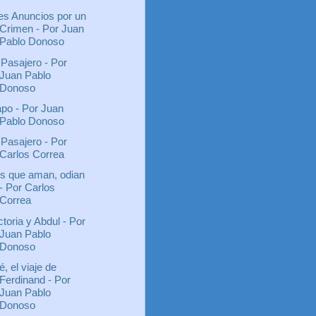
es Anuncios por un
Crimen - Por Juan
Pablo Donoso
 Pasajero - Por
Juan Pablo
Donoso
po - Por Juan
Pablo Donoso
 Pasajero - Por
Carlos Correa
s que aman, odian
- Por Carlos
Correa
ctoria y Abdul - Por
Juan Pablo
Donoso
é, el viaje de
Ferdinand - Por
Juan Pablo
Donoso