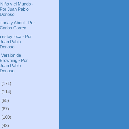
 Niño y el Mundo -
Por Juan Pablo
Donoso
ctoria y Abdul - Por
Carlos Correa
 estoy loca - Por
Juan Pablo
Donoso
 Versión de
Browning - Por
Juan Pablo
Donoso
7
(171)
6
(114)
5
(85)
4
(67)
3
(109)
2
(43)