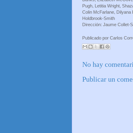
Pugh, Letitia Wright, Shaz
Colin McFarlane, Dilyana 
Holdbrook-Smith
Dirección: Jaume Collet-S
Publicado por
Carlos Cor
No hay comentari
Publicar un come