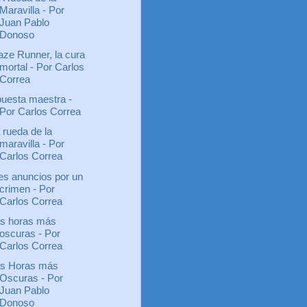
Maravilla - Por
Juan Pablo
Donoso
ze Runner, la cura
mortal - Por Carlos
Correa
uesta maestra -
Por Carlos Correa
 rueda de la
maravilla - Por
Carlos Correa
es anuncios por un
crimen - Por
Carlos Correa
s horas más
oscuras - Por
Carlos Correa
s Horas más
Oscuras - Por
Juan Pablo
Donoso