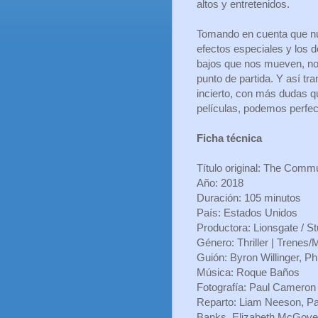
altos y entretenidos.
Tomando en cuenta que nun
efectos especiales y los de
bajos que nos mueven, no
punto de partida. Y así tr
incierto, con más dudas q
películas, podemos perfe
Ficha técnica
Título original: The Comm
Año: 2018
Duración: 105 minutos
País: Estados Unidos
Productora: Lionsgate / S
Género: Thriller | Trenes/
Guión: Byron Willinger, Phi
Música: Roque Baños
Fotografía: Paul Cameron
Reparto: Liam Neeson, Pat
Banks, Elizabeth McGove