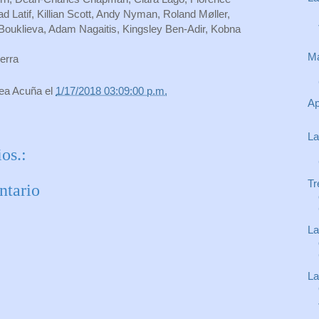
ad Latif, Killian Scott, Andy Nyman, Roland Møller,
Bouklieva, Adam Nagaitis, Kingsley Ben-Adir, Kobna
Ma
erra
rea Acuña
el
1/17/2018 03:09:00 p.m.
Ap
La
os.:
Tr
ntario
La
La