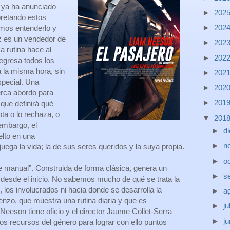
 ya ha anunciado
►
202
pretando estos
►
202
mos entenderlo y
z es un vendedor de
►
202
a rutina hace al
►
202
egresa todos los
a la misma hora, sin
►
202
special. Una
►
202
erca abordo para
►
201
 que definirá qué
pta o lo rechaza, o
▼
201
 embargo, el
►
d
elto en una
►
n
juega la vida; la de sus seres queridos y la suya propia.
►
o
de manual”. Construida de forma clásica, genera un
►
s
desde el inicio. No sabemos mucho de qué se trata la
, los involucrados ni hacia donde se desarrolla la
►
a
enzo, que muestra una rutina diaria y que es
►
ju
eeson tiene oficio y el director Jaume Collet-Serra
►
j
os recursos del género para lograr con ello puntos