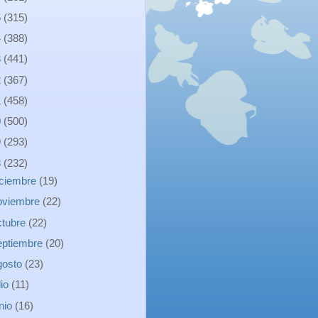
5
(315)
4
(388)
3
(441)
2
(367)
1
(458)
0
(500)
9
(293)
8
(232)
iciembre
(19)
oviembre
(22)
ctubre
(22)
eptiembre
(20)
gosto
(23)
lio
(11)
unio
(16)