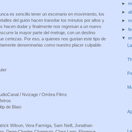
►
m
►
ab
ca es sencillo tener un escenario en movimiento, los
talles del guión hacen transitar los minutos por altos y
►
m
s hacen dudar y finalmente nos regresan a un nuevo
►
f
anscurre la mayor parte del metraje, con un destino
▼
e
ue certezas. Por eso, a quienes nos gustan este tipo de
ctamente denominarlas como nuestro placer culpable.
La
Th
uter
Pa
Ma
tudioCanal / Nvizage / Ombra Films
Metros
lip de Blasi
Ap
rick Wilson, Vera Farmiga, Sam Neill, Jonathan
La
rn, Dean-Charles Chapman, Clara Lago, Florence