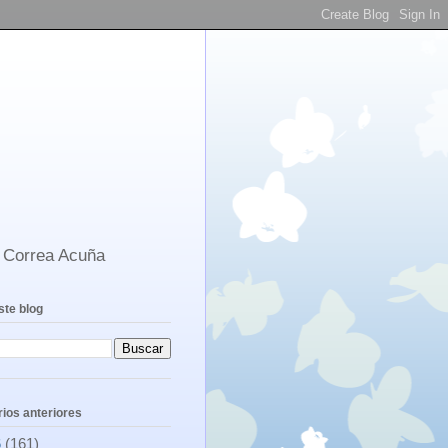
s Correa Acuña
ste blog
ios anteriores
6
(161)