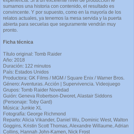
experiencia. Si a un excelente nivel de producción le
sumamos una historia con contenido, el resultado es
convincente. Y por supuesto, como en la mayoría de los
relatos actuales, ya tenemos la mesa servida y la puerta
abierta para secuelas que seguramente vendrán muy
pronto.
Ficha técnica
Título original: Tomb Raider
Año: 2018
Duración: 122 minutos
País: Estados Unidos
Productora: GK Films / MGM / Square Enix / Warner Bros.
Género: Aventuras. Acción | Supervivencia. Videojuego
Grupos: Tomb Raider Novedad
Guión: Geneva Robertson-Dworet, Alastair Siddons
(Personaje: Toby Gard)
Música: Junkie XL
Fotografía: George Richmond
Reparto: Alicia Vikander, Daniel Wu, Dominic West, Walton
Goggins, Kristin Scott Thomas, Alexandre Willaume, Adrian
Collins, Hannah John-Kamen, Nick Frost