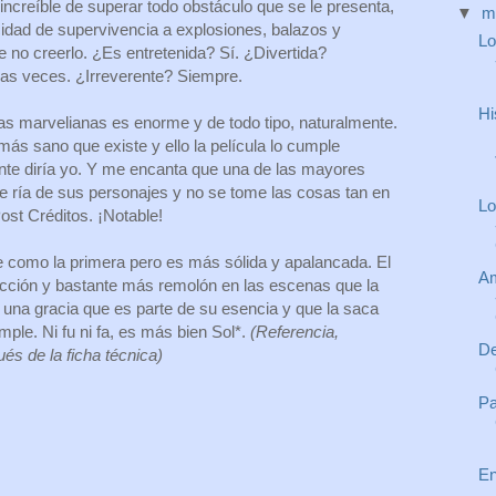
increíble de superar todo obstáculo que se le presenta,
▼
m
idad de supervivencia a explosiones, balazos y
Lo
no creerlo. ¿Es entretenida? Sí. ¿Divertida?
as veces. ¿Irreverente? Siempre.
Hi
ias marvelianas es enorme y de todo tipo, naturalmente.
ás sano que existe y ello la película lo cumple
nte diría yo. Y me encanta que una de las mayores
e ría de sus personajes y no se tome las cosas tan en
Lo
ost Créditos. ¡Notable!
 como la primera pero es más sólida y apalancada. El
Am
 acción y bastante más remolón en las escenas que la
 una gracia que es parte de su esencia y que la saca
mple. Ni fu ni fa, es más bien Sol*.
(Referencia,
De
ués de la ficha técnica)
Pa
En