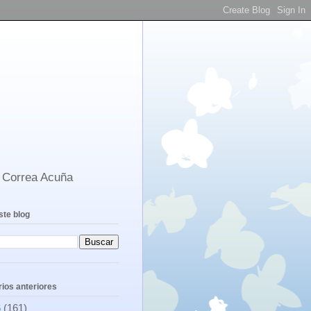
s Correa Acuña
ste blog
ios anteriores
6
(161)