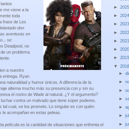
 tantos
►
202
ue me viene a la
►
202
mente toda
a frase de Les
►
202
delantado don
►
202
las aventuras en
o... se
►
202
es Deadpool, no
►
202
 de un problema
►
201
iente.
▼
201
en a nuestro
►
d
a entrega. Ryan
►
n
na naturalidad y humor únicos. A diferencia de la
sonaje alterna mucho más su presencia con y sin su
►
o
presa el rostro de Wade al natural. ¿Y el argumento?
►
s
luchar contra un malvado que tiene súper poderes.
tal cual, se los prometo. Lo singular es con quién
►
a
nes le acompañan en estas peleas.
►
ju
►
j
 película es la cantidad de situaciones que enfrenta el