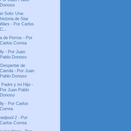
Donoso
n Solo: Una
historia de Star
Wars - Por Carlos
C...
la de Perros - Por
Carlos Correa
lly - Por Juan
Pablo Donoso
 Despertar de
Camila - Por Juan
Pablo Donoso
 Padre y mi Hijo -
Por Juan Pablo
Donoso
lly - Por Carlos
Correa
adpool 2 - Por
Carlos Correa