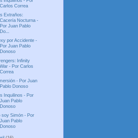
s inquilinos - Por
Carlos Correa
s Extraños:
Cacería Nocturna -
Por Juan Pablo
Do...
xy por Accidente -
Por Juan Pablo
Donoso
engers: Infinity
War - Por Carlos
Correa
mersión - Por Juan
Pablo Donoso
s Inquilinos - Por
Juan Pablo
Donoso
 soy Simón - Por
Juan Pablo
Donoso
ril
(16)