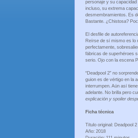
personaje y su capacidad 
incluso, su extrema capac
desmembramientos. Es de 
Bastante. ¿Chistosa? Poc
El desfile de autoreferenc
Reírse de sí mismo es lo m
perfectamente, sobresalie
fábricas de superhéroes s
serio. Ojo con la escena P
“Deadpool 2” no sorprende
guion es de vértigo en la
interrumpen. Aún así tiene
adelante. No brilla pero cu
explicación y spoiler desp
Ficha técnica
Título original: Deadpool 2
Año: 2018
Duración: 111 minutos