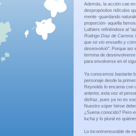
Además, la acción cae en
despropósitos ridículos q
mente -guardando natural
proporción- aquella famos
Luthiers refiriéndose al
“a
Rodrigo Díaz de Carrera; 
que se vio envuelto y cóm
desenvolvió”
. Porque así 
termina de desenvolverse
para envolverse en el sigu
Ya conocemos bastante bi
personaje desde la primer
Reynolds lo encarna con u
anterior, esta vez el per
disfraz, pues ya no es sor
Nuestro súper héroe debe 
¿Suena conocido? Pero es 
lucha y lo plural es quié
Lo inconmensurable de esta