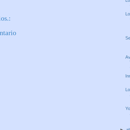
Lo
Lo
os.:
ntario
Se
Av
In
Lo
Yo
►
ab