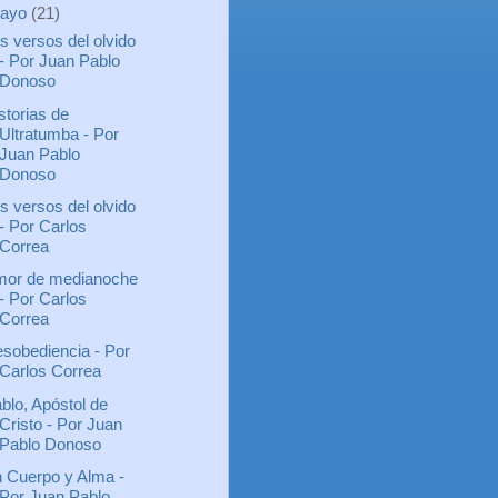
ayo
(21)
s versos del olvido
- Por Juan Pablo
Donoso
storias de
Ultratumba - Por
Juan Pablo
Donoso
s versos del olvido
- Por Carlos
Correa
or de medianoche
- Por Carlos
Correa
sobediencia - Por
Carlos Correa
blo, Apóstol de
Cristo - Por Juan
Pablo Donoso
 Cuerpo y Alma -
Por Juan Pablo