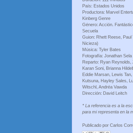
País: Estados Unidos
Productora: Marvel Enter
Kinberg Genre
Género: Acción. Fantásti
Secuela
Guion: Rhett Reese, Paul
Nicieza)
Música: Tyler Bates
Fotografía: Jonathan Sela
Reparto: Ryan Reynolds, Z
Karan Soni, Brianna Hilde
Eddie Marsan, Lewis Tan, 
Kutsuna, Hayley Sales, Lu
Witschl, Andréa Vawda
Dirección: David Leitch
* La referencia es a la e
para mi representa en la mú
Publicado por
Carlos Cor