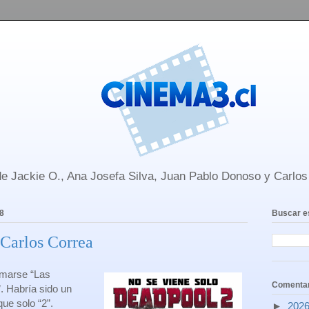
e Jackie O., Ana Josefa Silva, Juan Pablo Donoso y Carlo
8
Buscar e
 Carlos Correa
lamarse “Las
Comentar
. Habría sido un
que solo “2”.
►
202