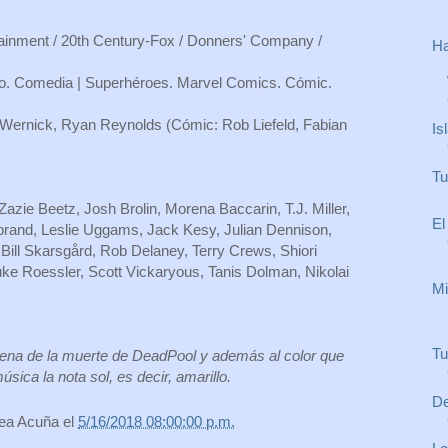
tainment / 20th Century-Fox / Donners' Company /
Ha
co. Comedia | Superhéroes. Marvel Comics. Cómic.
 Wernick, Ryan Reynolds (Cómic: Rob Liefeld, Fabian
Is
Tu
azie Beetz, Josh Brolin, Morena Baccarin, T.J. Miller,
El
brand, Leslie Uggams, Jack Kesy, Julian Dennison,
Bill Skarsgård, Rob Delaney, Terry Crews, Shiori
ke Roessler, Scott Vickaryous, Tanis Dolman, Nikolai
Mi
Tu
scena de la muerte de DeadPool y además al color que
sica la nota sol, es decir, amarillo.
De
rea Acuña
el
5/16/2018 08:00:00 p.m.