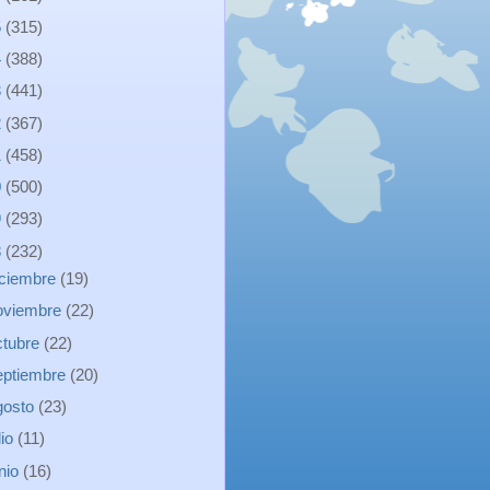
5
(315)
4
(388)
3
(441)
2
(367)
1
(458)
0
(500)
9
(293)
8
(232)
iciembre
(19)
oviembre
(22)
ctubre
(22)
eptiembre
(20)
gosto
(23)
lio
(11)
unio
(16)