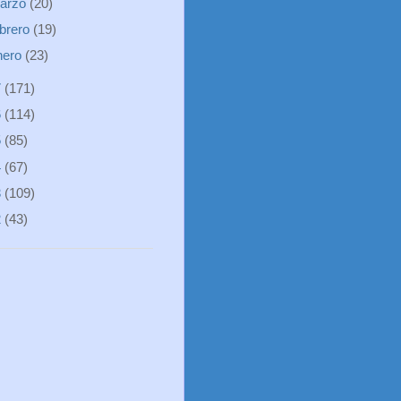
arzo
(20)
ebrero
(19)
nero
(23)
7
(171)
6
(114)
5
(85)
4
(67)
3
(109)
2
(43)