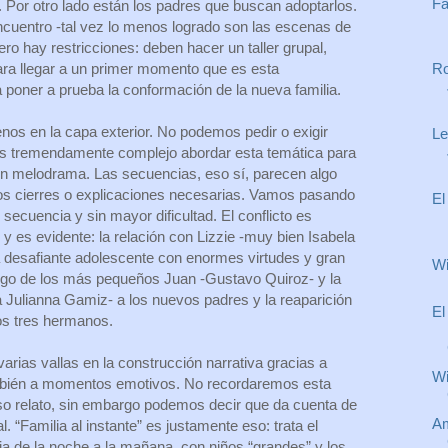
Fa
 Por otro lado están los padres que buscan adoptarlos.
ncuentro -tal vez lo menos logrado son las escenas de
ero hay restricciones: deben hacer un taller grupal,
Ro
ra llegar a un primer momento que es esta
 poner a prueba la conformación de la nueva familia.
enos en la capa exterior. No podemos pedir o exigir
Le
 tremendamente complejo abordar esta temática para
un melodrama. Las secuencias, eso sí, parecen algo
os cierres o explicaciones necesarias. Vamos pasando
El
secuencia y sin mayor dificultad. El conflicto es
y es evidente: la relación con Lizzie -muy bien Isabela
 desafiante adolescente con enormes virtudes y gran
Wi
ego de los más pequeños Juan -Gustavo Quiroz- y la
 Julianna Gamiz- a los nuevos padres y la reaparición
El
los tres hermanos.
arias vallas en la construcción narrativa gracias a
Wi
mbién a momentos emotivos. No recordaremos esta
so relato, sin embargo podemos decir que da cuenta de
Am
al. “Familia al instante” es justamente eso: trata el
ia de la noche a la mañana, con niños “grandes” y los