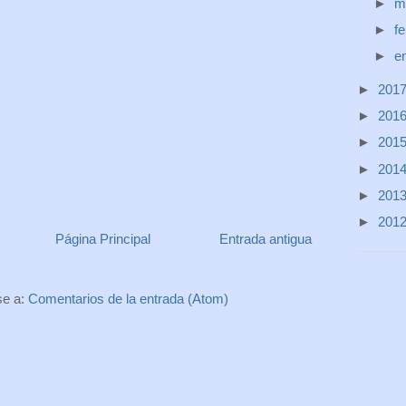
►
m
►
f
►
e
►
201
►
201
►
201
►
201
►
201
►
201
Página Principal
Entrada antigua
se a:
Comentarios de la entrada (Atom)