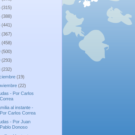
5
(315)
4
(388)
3
(441)
2
(367)
1
(458)
0
(500)
9
(293)
8
(232)
iciembre
(19)
oviembre
(22)
udas - Por Carlos
Correa
milia al instante -
Por Carlos Correa
udas - Por Juan
Pablo Donoso