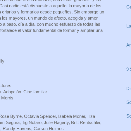
 Casi nadie está dispuesto a aquello, la mayoría de los
Ga
a criarlos y formarlos desde pequeños. Sin embargo un
n los mayores, un mundo de afecto, acogida y amor
o a paso, día a día, con mucho esfuerzo de todas las
La
fortalece el valor fundamental de formar y ampliar una
An
ily
9 
ctures
Dr
. Adopción. Cine familiar
 Morris
So
So
ose Byrne, Octavia Spencer, Isabela Moner, Iliza
m Segura, Tig Notaro, Julie Hagerty, Britt Rentschler,
l, Randy Havens, Carson Holmes