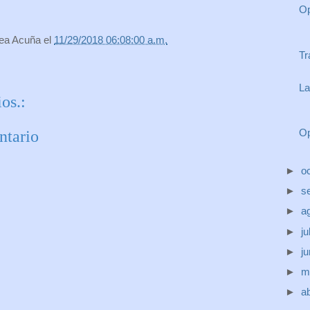
Op
rea Acuña
el
11/29/2018 06:08:00 a.m.
Tr
La
os.:
Op
ntario
►
o
►
s
►
a
►
ju
►
j
►
m
►
ab