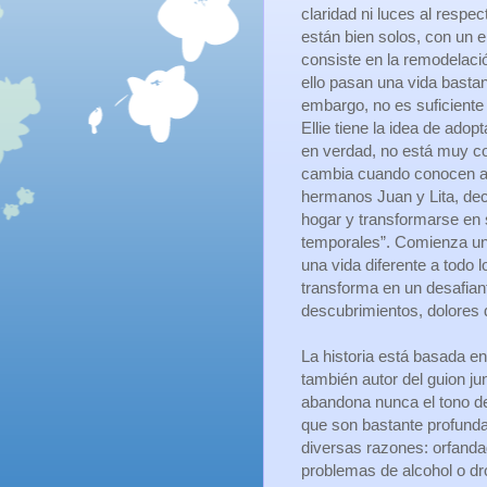
claridad ni luces al respec
están bien solos, con un
consiste en la remodelaci
ello pasan una vida bastan
embargo, no es suficiente y
Ellie tiene la idea de adop
en verdad, no está muy c
cambia cuando conocen a 
hermanos Juan y Lita, de
hogar y transformarse en
temporales”. Comienza una
una vida diferente a todo 
transforma en un desafiant
descubrimientos, dolores
La historia está basada en
también autor del guion ju
abandona nunca el tono de
que son bastante profunda
diversas razones: orfanda
problemas de alcohol o dr