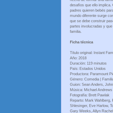
desafíos que ello implica.
padres quieren bebés par
mundo diferente surge co
que se debe construir pas
partes involucradas y que 
familia.
Ficha técnica
Título original: Instant Fam
Año: 2018
Duración: 119 minutos
País: Estados Unidos
Productora: Paramount Pi
Género: Comedia | Familia
Guion: Sean Anders, John
Música: Michael Andrews
Fotografía: Brett Pawlak
Reparto: Mark Wahlberg, R
Shlesinger, Eve Harlow, To
Gary Weeks, Allyn Rache