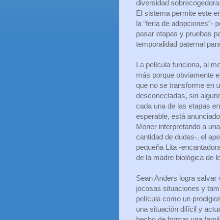
diversidad sobrecogedora.
El sistema permite este e
la “feria de adopciones”- p
pasar etapas y pruebas pa
temporalidad paternal para
La película funciona, al m
más porque obviamente es
que no se transforme en 
desconectadas, sin algun
cada una de las etapas en 
esperable, está anunciado 
Moner interpretando a una
cantidad de dudas-, el ap
pequeña Lita -encantadora
de la madre biológica de 
Sean Anders logra salvar v
jocosas situaciones y ta
película como un prodigio
una situación difícil y actu
hecho de formar una famil