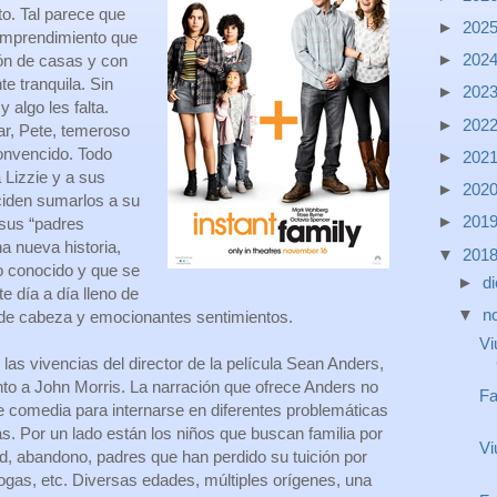
to. Tal parece que
►
202
 emprendimiento que
►
202
ón de casas y con
te tranquila. Sin
►
202
 algo les falta.
►
202
tar, Pete, temeroso
onvencido. Todo
►
202
Lizzie y a sus
►
202
ciden sumarlos a su
►
201
 sus “padres
 nueva historia,
▼
201
lo conocido y que se
►
d
e día a día lleno de
▼
n
 de cabeza y emocionantes sentimientos.
Vi
 las vivencias del director de la película Sean Anders,
nto a John Morris. La narración que ofrece Anders no
Fa
 comedia para internarse en diferentes problemáticas
s. Por un lado están los niños que buscan familia por
Vi
d, abandono, padres que han perdido su tuición por
ogas, etc. Diversas edades, múltiples orígenes, una