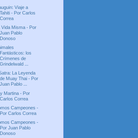
uguin: Viaje a
Tahiti - Por Carlos
Correa
 Vida Misma - Por
Juan Pablo
Donoso
imales
Fantásticos: los
Crímenes de
Grindelwald ...
Satra: La Leyenda
de Muay Thai - Por
Juan Pablo ...
y Martina - Por
Carlos Correa
mos Campeones -
Por Carlos Correa
mos Campeones -
Por Juan Pablo
Donoso