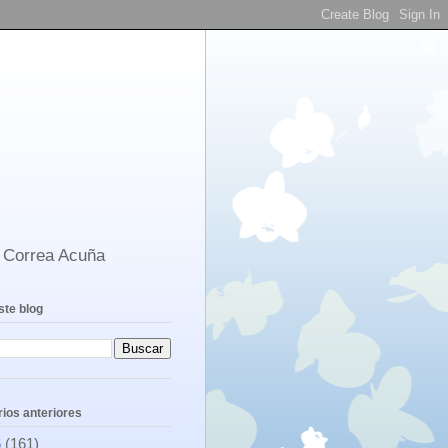
s Correa Acuña
ste blog
ios anteriores
6
(161)