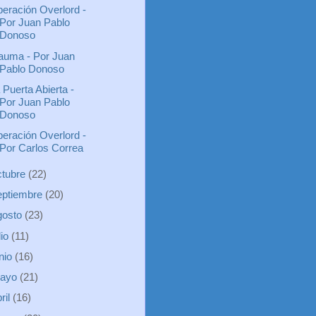
eración Overlord -
Por Juan Pablo
Donoso
auma - Por Juan
Pablo Donoso
 Puerta Abierta -
Por Juan Pablo
Donoso
eración Overlord -
Por Carlos Correa
ctubre
(22)
eptiembre
(20)
gosto
(23)
lio
(11)
unio
(16)
ayo
(21)
ril
(16)