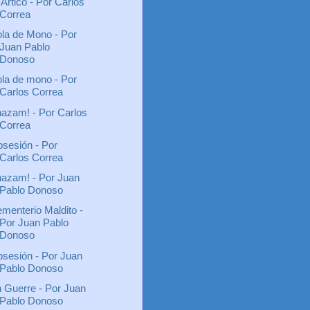
 Ártico - Por Carlos
Correa
la de Mono - Por
Juan Pablo
Donoso
la de mono - Por
Carlos Correa
azam! - Por Carlos
Correa
sesión - Por
Carlos Correa
azam! - Por Juan
Pablo Donoso
menterio Maldito -
Por Juan Pablo
Donoso
sesión - Por Juan
Pablo Donoso
 Guerre - Por Juan
Pablo Donoso