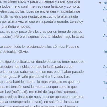
s mi último show y pasa un tiempo y salen con otra
▼
ab
e todos me lo confirmen soy una fanática y como tal
Av
etiro cuando las luces se encienden y la pantalla se
a última letra, por nostalgia escucho la última nota
El
 por última vez el logo en la pantalla grande. Le estoy
 una ñoña emotiva.
s, leo muy poco de ello, y es por un tema de tiempo
Av
azam). Pero en algunas oportunidades hago la tarea
se saben todo lo relacionado a los cómics. Pues no
Ta
as películas. Obvio.
ste tipo de películas en donde debemos tener nuestros
 emoción nos nubla, por eso la fanáticada va por
Av
verla, por que sabemos que se nos pudo haber pasado
embargada. El año pasado vi 4 o 5 veces Los
con esta haré lo mismo: lo más probable es que me
Ta
as, mi tensión será la misma aunque sepa lo que
an Lee (nuff said), me reiré de "aquellos" cameos,
) los créditos finales de nuevo donde aparecen nombres
El
apear desesperado no veo), no saldré de la sala en
ula, no sacaré mi celular para molestar al resto o