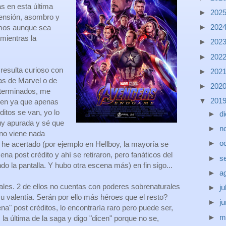
s en esta última
►
202
tensión, asombro y
►
202
imos aunque sea
mientras la
►
202
►
202
resulta curioso con
►
202
las de Marvel o de
►
202
eterminados, me
▼
201
ven ya que apenas
itos se van, yo lo
►
d
y apurada y sé que
►
n
e no viene nada
►
o
 he acertado (por ejemplo en Hellboy, la mayoría se
na post crédito y ahí se retiraron, pero fanáticos del
►
s
o la pantalla. Y hubo otra escena más) en fin sigo...
►
a
ales. 2 de ellos no cuentas con poderes sobrenaturales
►
ju
 su valentía. Serán por ello más héroes que el resto?
►
j
a" post créditos, lo encontraría raro pero puede ser,
►
m
a última de la saga y digo "dicen" porque no se,