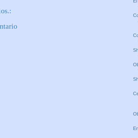
El
os.:
Co
ntario
Co
Sh
Ob
Sh
Ce
Ob
En