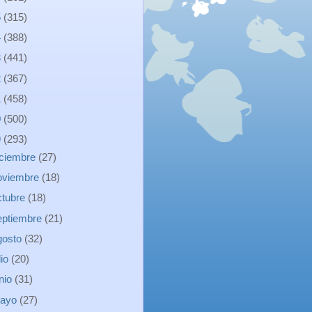
5
(315)
4
(388)
3
(441)
2
(367)
1
(458)
0
(500)
9
(293)
iciembre
(27)
oviembre
(18)
ctubre
(18)
eptiembre
(21)
gosto
(32)
lio
(20)
unio
(31)
ayo
(27)