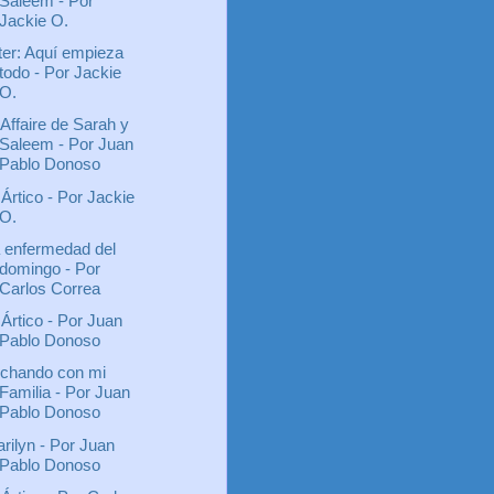
Saleem - Por
Jackie O.
ter: Aquí empieza
todo - Por Jackie
O.
 Affaire de Sarah y
Saleem - Por Juan
Pablo Donoso
 Ártico - Por Jackie
O.
 enfermedad del
domingo - Por
Carlos Correa
 Ártico - Por Juan
Pablo Donoso
chando con mi
Familia - Por Juan
Pablo Donoso
rilyn - Por Juan
Pablo Donoso