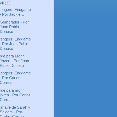
ril
(33)
engers: Endgame
- Por Jackie O.
 Sembrador - Por
Juan Pablo
Donoso
engers: Endgame
- Por Juan Pablo
Donoso
rde para Morir
Joven - Por Juan
Pablo Donoso
engers: Endgame
- Por Carlos
Correa
rde para morir
joven - Por Carlos
Correa
 affaire de Sarah y
Saleem - Por
Carlos Correa