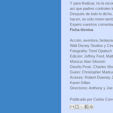
Y para finalizar, no la rec
así que padres controlen 
Después de todo lo dicho, c
hacen, no sólo miren tam
Espero vuestros comentar
Ficha técnica
Acción, aventura, fantasí
Walt Disney Studios y Cin
Fotografía: Trent Opaloch
Edición: Jeffrey Ford, M
Música: Alan Silvestri
Diseño Prod.: Charles W
Guion: Christopher Mark
Actores: Robert Downey Jr
Karen Gillan
Directores: Anthony y Jo
Publicado por
Carlos Cor