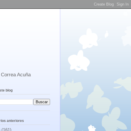
s Correa Acuña
ste blog
ios anteriores
6
(161)