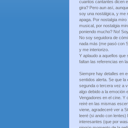
cuantos cantantes dicen e
gira? Pero aun así, aunqu
soy una nostálgica, y me r
apaga. Por nostalgia miro l
musical, por nostalgia miro
poniendo mucho? No! Soy
No soy seguidora de cómic
nada más (me pasó con Sh
y me interiorizo.
Y aplaudo a aquellos que 
faltan las referencias en l
Siempre hay detalles en e
sentidos alerta. Se que la
segunda o tercera vez a 
algo debido a la emoción 
Vengadores en el cine. Y 
reiré en las mismas escen
viene, agradeceré ver a St
leeré (si ando con lentes
interesantes (que por was
ningún momento de la pelíc