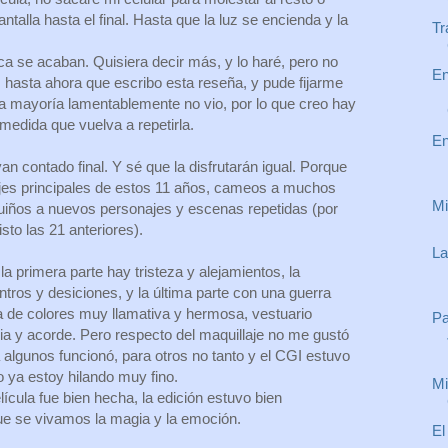
antalla hasta el final. Hasta que la luz se encienda y la
Tr
a se acaban. Quisiera decir más, y lo haré, pero no
En
z hasta ahora que escribo esta reseña, y pude fijarme
la mayoría lamentablemente no vio, por lo que creo hay
medida que vuelva a repetirla.
En
an contado final. Y sé que la disfrutarán igual. Porque
ajes principales de estos 11 años, cameos a muchos
Mi
uiños a nuevos personajes y escenas repetidas (por
sto las 21 anteriores).
La
a primera parte hay tristeza y alejamientos, la
tros y desiciones, y la última parte con una guerra
a de colores muy llamativa y hermosa, vestuario
Pa
ia y acorde. Pero respecto del maquillaje no me gustó
 algunos funcionó, para otros no tanto y el CGI estuvo
o ya estoy hilando muy fino.
Mi
lícula fue bien hecha, la edición estuvo bien
e se vivamos la magia y la emoción.
El