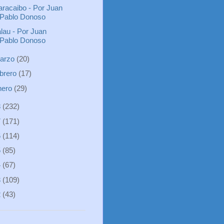
racaibo - Por Juan
Pablo Donoso
lau - Por Juan
Pablo Donoso
arzo
(20)
ebrero
(17)
nero
(29)
8
(232)
7
(171)
6
(114)
5
(85)
4
(67)
3
(109)
2
(43)