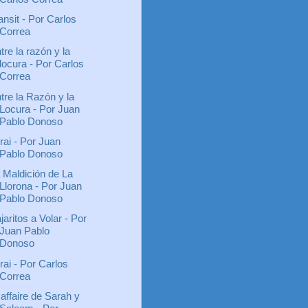
ansit - Por Carlos
Correa
tre la razón y la
locura - Por Carlos
Correa
tre la Razón y la
Locura - Por Juan
Pablo Donoso
rai - Por Juan
Pablo Donoso
 Maldición de La
Llorona - Por Juan
Pablo Donoso
jaritos a Volar - Por
Juan Pablo
Donoso
rai - Por Carlos
Correa
 affaire de Sarah y