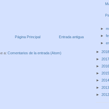
Ma
Pa
►
m
►
f
Página Principal
Entrada antigua
►
e
►
201
se a:
Comentarios de la entrada (Atom)
►
201
►
201
►
201
►
201
►
201
►
201