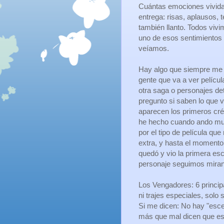
Cuántas emociones vivida
entrega: risas, aplausos, 
también llanto. Todos viv
uno de esos sentimientos 
veíamos.
Hay algo que siempre me 
gente que va a ver pelícu
otra saga o personajes d
pregunto si saben lo que 
aparecen los primeros créd
he hecho cuando ando mu
por el tipo de película qu
extra, y hasta el momento
quedó y vio la primera esce
personaje seguimos mirand
Los Vengadores: 6 princip
ni trajes especiales, solo
Si me dicen: No hay "escen
más que mal dicen que es l