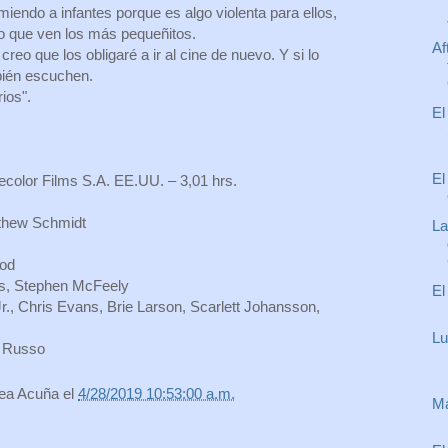
omiendo a infantes porque es algo violenta para ellos,
lo que ven los más pequeñitos.
Af
reo que los obligaré a ir al cine de nuevo. Y si lo
bién escuchen.
ios".
El
a
El
ecolor Films S.A. EE.UU. – 3,01 hrs.
atthew Schmidt
La
ood
us, Stephen McFeely
El
., Chris Evans, Brie Larson, Scarlett Johansson,
Lu
e Russo
rea Acuña
el
4/28/2019 10:53:00 a.m.
Ma