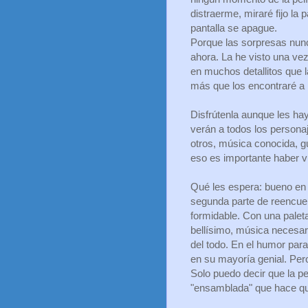
distraerme, miraré fijo la p
pantalla se apague.
Porque las sorpresas nunc
ahora. La he visto una ve
en muchos detallitos que 
más que los encontraré a 
Disfrútenla aunque les hay
verán a todos los person
otros, música conocida, g
eso es importante haber vi
Qué les espera: bueno en l
segunda parte de reencuen
formidable. Con una palet
bellísimo, música necesar
del todo. En el humor para
en su mayoría genial. Per
Solo puedo decir que la pe
"ensamblada" que hace qu