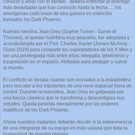
conocer y amar con el tiempo - deberá enfrentar al enemigo
más devastador que han conocido hasta la fecha…, los
alienígenas codiciosos de otra galaxia en extinción
llamados los Dark Phoenix.
Nuestra heroína Jean Grey (Sophie Turner - Game of
Thrones), al quedar huérfana muy pequeña, fue adoptada y
acondicionada por el Prof. Charles Xavier (James McAvoy -
Glass 2019) para compartir los superpoderes de los X Men y
ser una privilegiada más entre ellos: telepatía, telekinésis y
trasposición en el espacio. Atributos para proteger y salvar
al mundo.
El conflicto se desata cuando son enviados a la estratósfera
para rescatar a los tripulantes de una nave espacial fuera de
control. Durante la maniobra, Jean Grey es golpeada por
una fuerza cósmica que le transforma y desconfigura sus
virtudes. Queda poseída mentalmente por los poderes
maléficos de los Dark Phoenix.
Ahora nuestros mutantes deberán decidir si la sobrevivencia
de una integrante de su equipo es más valiosa que toda la
humanidad de nuestro planeta.