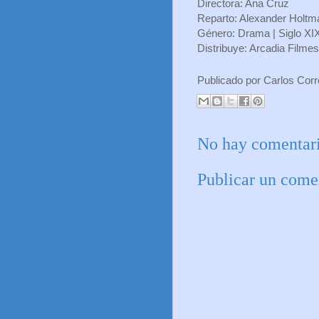
Directora: Ana Cruz
Reparto: Alexander Holtm
Género: Drama | Siglo XI
Distribuye: Arcadia Filmes
Publicado por
Carlos Cor
No hay comentari
Publicar un come