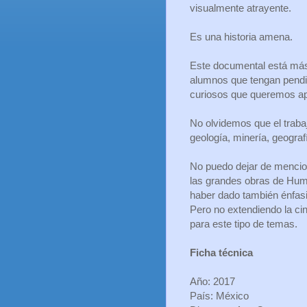
visualmente atrayente.
Es una historia amena.
Este documental está más 
alumnos que tengan pendie
curiosos que queremos a
No olvidemos que el trab
geología, minería, geograf
No puedo dejar de mencion
las grandes obras de Humb
haber dado también énfasi
Pero no extendiendo la ci
para este tipo de temas.
Ficha técnica
Año: 2017
País: México