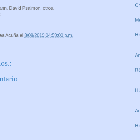
Cr
ann, David Psalmon, otros.
X
Ma
Hi
rea Acuña
el
8/08/2019 04:59:00 p.m.
Ar
os.:
Rá
ntario
Hi
Ar
Hi