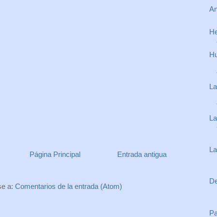
An
He
Hu
La
La
La
Página Principal
Entrada antigua
De
se a:
Comentarios de la entrada (Atom)
Pa