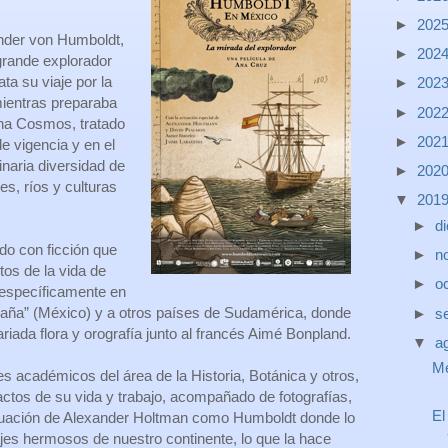
►
202
ander von Humboldt,
►
202
rande explorador
ta su viaje por la
►
202
ientras preparaba
►
202
gna Cosmos, tratado
►
202
e vigencia y en el
inaria diversidad de
►
202
es, ríos y culturas
▼
201
►
d
o con ficción que
►
n
os de la vida de
►
o
específicamente en
paña” (México) y a otros países de Sudamérica, donde
►
s
riada flora y orografía junto al francés Aimé Bonpland.
▼
a
Me
s académicos del área de la Historia, Botánica y otros,
ctos de su vida y trabajo, acompañado de fotografías,
El
tuación de Alexander Holtman como Humboldt donde lo
es hermosos de nuestro continente, lo que la hace