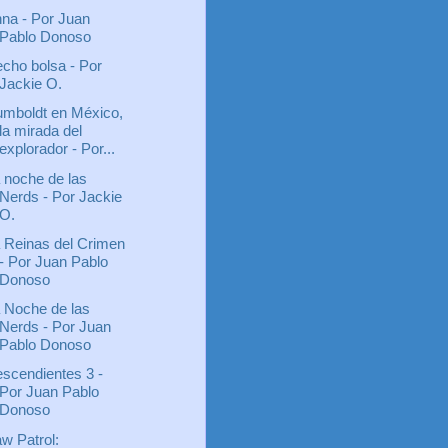
na - Por Juan
Pablo Donoso
cho bolsa - Por
Jackie O.
mboldt en México,
la mirada del
explorador - Por...
 noche de las
Nerds - Por Jackie
O.
 Reinas del Crimen
- Por Juan Pablo
Donoso
 Noche de las
Nerds - Por Juan
Pablo Donoso
scendientes 3 -
Por Juan Pablo
Donoso
w Patrol: