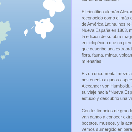
El científico alemán Alex
reconocido como el más g
de América Latina, nos rela
Nueva España en 1803, m
la edición de su obra ma
enciclopédico que no pierd
que describe una extraord
flora, fauna, minas, volcan
milenarias.
Es un documental mezclad
nos cuenta algunos aspect
Alexander von Humboldt, 
su viaje hacia “Nueva Es
estudió y descubrió una va
Con testimonios de grande
van dando a conocer extra
bocetos, museos, y la ac
vemos sumergido en paraj