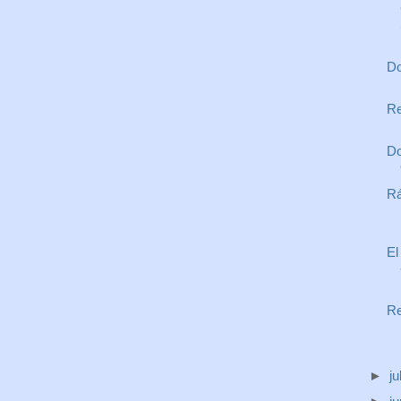
Do
Re
Do
Rá
El
Re
►
ju