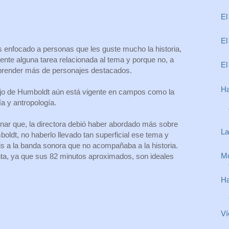
El
El
enfocado a personas que les guste mucho la historia,
nte alguna tarea relacionada al tema y porque no, a
El
prender más de personajes destacados.
Ha
ajo de Humboldt aún está vigente en campos como la
ía y antropología.
ar que, la directora debió haber abordado más sobre
La
oldt, no haberlo llevado tan superficial ese tema y
s a la banda sonora que no acompañaba a la historia.
Mo
nta, ya que sus 82 minutos aproximados, son ideales
Ha
Ví