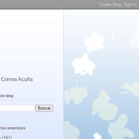
s Correa Acuña
ste blog
ios anteriores
6
(161)