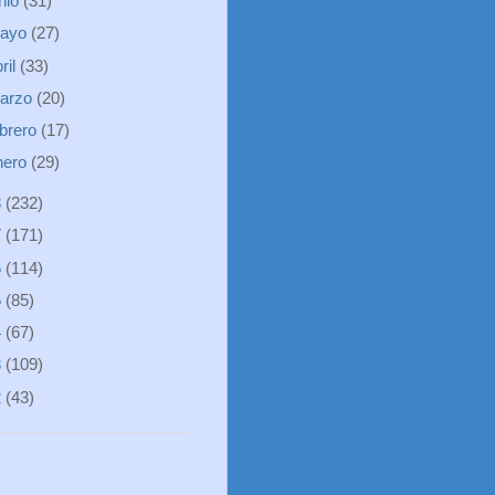
unio
(31)
ayo
(27)
ril
(33)
arzo
(20)
ebrero
(17)
nero
(29)
8
(232)
7
(171)
6
(114)
5
(85)
4
(67)
3
(109)
2
(43)