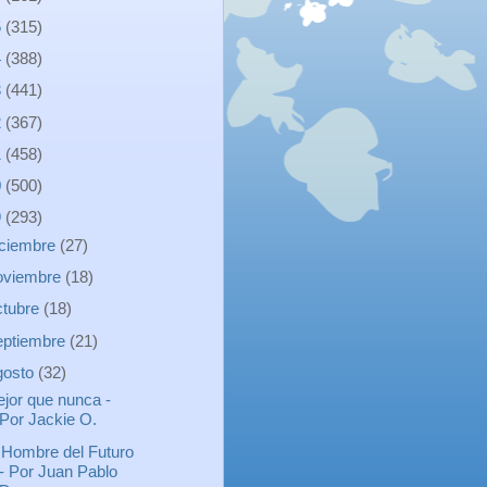
5
(315)
4
(388)
3
(441)
2
(367)
1
(458)
0
(500)
9
(293)
iciembre
(27)
oviembre
(18)
ctubre
(18)
eptiembre
(21)
gosto
(32)
jor que nunca -
Por Jackie O.
 Hombre del Futuro
- Por Juan Pablo