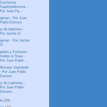
Cachorros
Superpoderosos -
Por Juan Pa...
gman - Por Juan
Pablo Donoso
y de ladrones -
Por Jackie O.
gman - Por Jackie
O.
pidos y Furiosos:
Hobbs & Shaw -
Por Juan Pablo ...
 Bosque Sepultado
- Por Juan Pablo
Donoso
y de Ladrones -
Por Juan Pablo
Donoso
lio
(20)