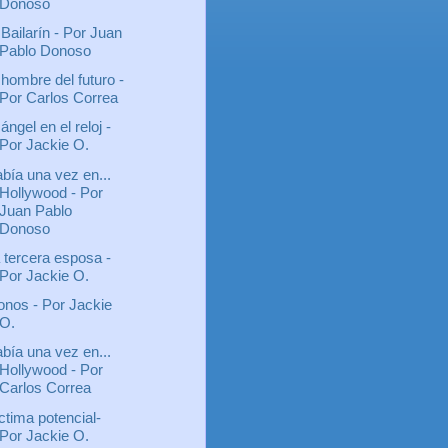
Donoso
 Bailarín - Por Juan
Pablo Donoso
 hombre del futuro -
Por Carlos Correa
 ángel en el reloj -
Por Jackie O.
bía una vez en...
Hollywood - Por
Juan Pablo
Donoso
 tercera esposa -
Por Jackie O.
nos - Por Jackie
O.
bía una vez en...
Hollywood - Por
Carlos Correa
ctima potencial-
Por Jackie O.