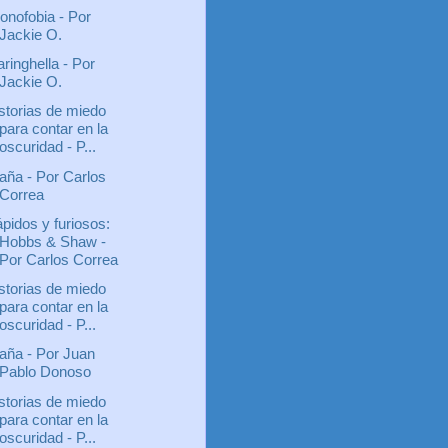
onofobia - Por
Jackie O.
ringhella - Por
Jackie O.
storias de miedo
para contar en la
oscuridad - P...
aña - Por Carlos
Correa
pidos y furiosos:
Hobbs & Shaw -
Por Carlos Correa
storias de miedo
para contar en la
oscuridad - P...
aña - Por Juan
Pablo Donoso
storias de miedo
para contar en la
oscuridad - P...