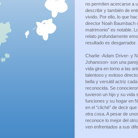
no permiten acercarse a un
describir y también de ent
vivido. Por ello, lo que hac
director Noah Baumbach c
matrimonio” es notable. Lo
relato profundamente emot
resultado es desgarrador.
Charlie -Adam Driver- y Ni
Johansson- son una pareja
vida gira en torno a las ar
talentoso y exitoso directo
bella y versátil actriz ca
reconocida. Se conociero
tuvieron un hijo y su vida
funciones y su hogar en 
en el “cliché” de decir qu
otra cosa. A pesar de uno
reconoce lo mejor del otr
ven enfrentados a sus difer