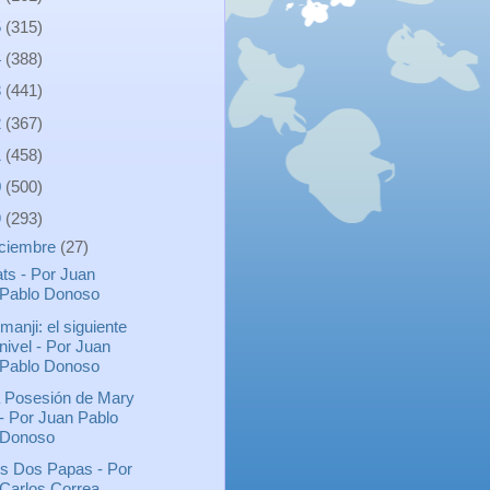
5
(315)
4
(388)
3
(441)
2
(367)
1
(458)
0
(500)
9
(293)
iciembre
(27)
ts - Por Juan
Pablo Donoso
manji: el siguiente
nivel - Por Juan
Pablo Donoso
 Posesión de Mary
- Por Juan Pablo
Donoso
s Dos Papas - Por
Carlos Correa