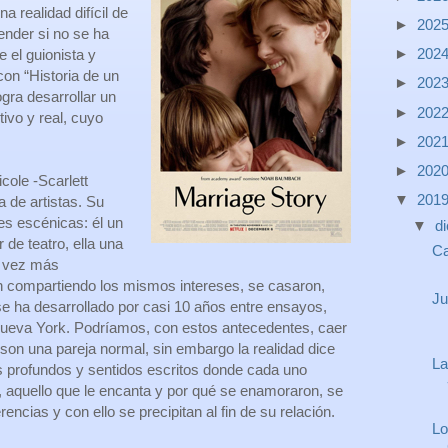
a realidad difícil de
►
202
ender si no se ha
►
202
e el guionista y
on “Historia de un
►
202
gra desarrollar un
►
202
ivo y real, cuyo
►
202
►
202
cole -Scarlett
▼
201
 de artistas. Su
tes escénicas: él un
▼
d
r de teatro, ella una
Ca
da vez más
n compartiendo los mismos intereses, se casaron,
Ju
 se ha desarrollado por casi 10 años entre ensayos,
Nueva York. Podríamos, con estos antecedentes, caer
e son una pareja normal, sin embargo la realidad dice
La
s profundos y sentidos escritos donde cada uno
o, aquello que le encanta y por qué se enamoraron, se
encias y con ello se precipitan al fin de su relación.
Lo