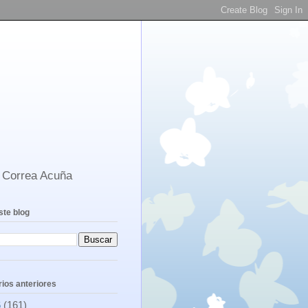
s Correa Acuña
ste blog
ios anteriores
6
(161)