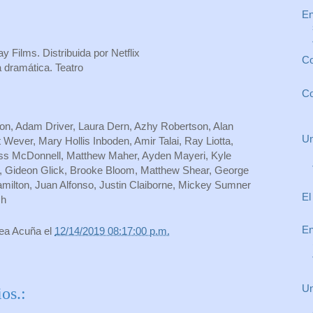
En
y Films. Distribuida por Netflix
Co
dramática. Teatro
Co
on, Adam Driver, Laura Dern, Azhy Robertson, Alan
Un
t Wever, Mary Hollis Inboden, Amir Talai, Ray Liotta,
ss McDonnell, Matthew Maher, Ayden Mayeri, Kyle
, Gideon Glick, Brooke Bloom, Matthew Shear, George
milton, Juan Alfonso, Justin Claiborne, Mickey Sumner
El
ch
En
rea Acuña
el
12/14/2019 08:17:00 p.m.
Un
os.: