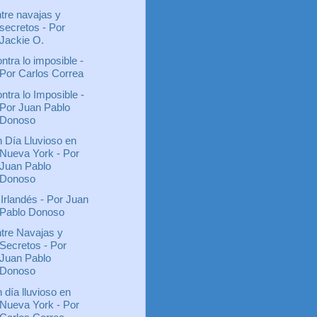
tre navajas y
secretos - Por
Jackie O.
ntra lo imposible -
Por Carlos Correa
ntra lo Imposible -
Por Juan Pablo
Donoso
 Día Lluvioso en
Nueva York - Por
Juan Pablo
Donoso
 Irlandés - Por Juan
Pablo Donoso
tre Navajas y
Secretos - Por
Juan Pablo
Donoso
 día lluvioso en
Nueva York - Por