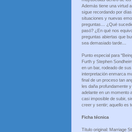
Además tiene una virtud a
sigue recordando por días 
situaciones y nuevas emo
preguntas… ¿Qué sucedió
pasó? ¿En qué nos equi
preguntas abiertas que b
sea demasiado tarde…
Punto especial para “Bein
Furth y Stephen Sondheim y
en un bar, rodeado de sus
interpretación enmarca mu
final de un proceso tan an
les daña profundamente y q
adelante en un momento a
casi imposible de subir, s
creer y sentir; aquello es
Ficha técnica
Título original: Marriage S