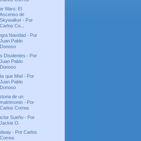
ar Wars: El
Ascenso de
Skywalker - Por
Carlos Co...
gra Navidad - Por
Juan Pablo
Donoso
s Disidentes - Por
Juan Pablo
Donoso
s que Miel - Por
Juan Pablo
Donoso
storia de un
matrimonio - Por
Carlos Correa
ctor Sueño - Por
Jackie O.
dway - Por Carlos
Correa