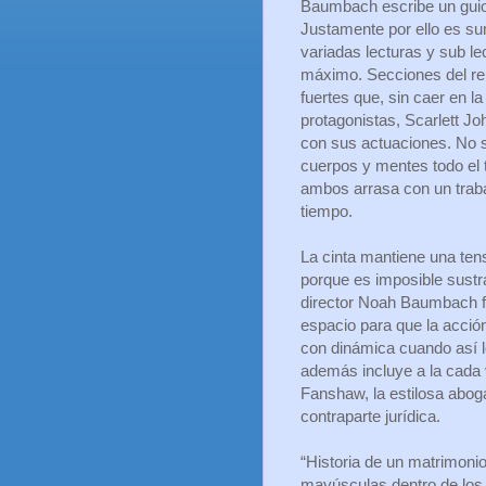
Baumbach escribe un guion
Justamente por ello es s
variadas lecturas y sub le
máximo. Secciones del re
fuertes que, sin caer en la
protagonistas, Scarlett 
con sus actuaciones. No s
cuerpos y mentes todo el t
ambos arrasa con un trab
tiempo.
La cinta mantiene una ten
porque es imposible sustra
director Noah Baumbach f
espacio para que la acció
con dinámica cuando así lo
además incluye a la cada 
Fanshaw, la estilosa abog
contraparte jurídica.
“Historia de un matrimonio
mayúsculas dentro de los r