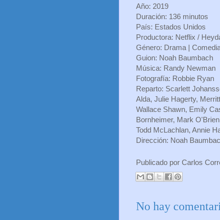
Año: 2019
Duración: 136 minutos
País: Estados Unidos
Productora: Netflix / Heyda
Género: Drama | Comedia 
Guion: Noah Baumbach
Música: Randy Newman
Fotografía: Robbie Ryan
Reparto: Scarlett Johanss
Alda, Julie Hagerty, Merrit
Wallace Shawn, Emily Ca
Bornheimer, Mark O'Brien
Todd McLachlan, Annie Ha
Dirección: Noah Baumba
Publicado por
Carlos Cor
No hay comentari