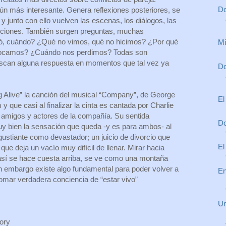
Do
ún más interesante. Genera reflexiones posteriores, se
y junto con ello vuelven las escenas, los diálogos, las
ciones. También surgen preguntas, muchas
, cuándo? ¿Qué no vimos, qué no hicimos? ¿Por qué
Mi
vocamos? ¿Cuándo nos perdimos? Todas son
uscan alguna respuesta en momentos que tal vez ya
Do
g Alive” la canción del musical “Company”, de George
El
 que casi al finalizar la cinta es cantada por Charlie
 amigos y actores de la compañía. Su sentida
Do
y bien la sensación que queda -y es para ambos- al
gustiante como devastador; un juicio de divorcio que
El
ue deja un vacío muy difícil de llenar. Mirar hacia
sí se hace cuesta arriba, se ve como una montaña
in embargo existe algo fundamental para poder volver a
En
 tomar verdadera conciencia de “estar vivo”
Un
tory