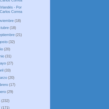
Carlos Correa
 Irlandés - Por
Carlos Correa
oviembre
(18)
ctubre
(18)
eptiembre
(21)
gosto
(32)
lio
(20)
unio
(31)
ayo
(27)
ril
(33)
arzo
(20)
ebrero
(17)
nero
(29)
8
(232)
7
(171)