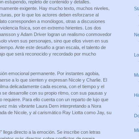
 estupendo, repleto de contenido y detalles.
umamente exigente. Hay mucho texto, muchos niveles,
St
cturas, por lo que los actores deben esforzarse al
lato corresponden a monólogos, otras a discusiones
 violencia física, son en extremo hirientes. Los dos
Johansson y Adam Driver logran un realismo conmovedor
Ne
olo viven sus personajes, sino que ellos viven en sus
iempo. Ante este desafío a gran escala, el talento de
ajo que será reconocido y recordado por mucho
Lo
sión emocional permanente. Por instantes agobia,
Má
erse a lo que sienten y expresan Nicole y Charlie. El
ilma delicadamente cada escena, con el tiempo y el
n se desarrolle con su propio ritmo, con sus pausas y
Hi
 requiere. Para ello cuenta con un reparto de lujo que
vez más vibrante Laura Dern interpretando a Nora
ada de Nicole, y al carismático Ray Liotta como Jay, su
Do
Mi
” llega directo a la emoción. Se inscribe con letras
elatos más directos sobre conflictos de pareja.