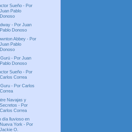
ctor Sueño - Por
Juan Pablo
Donoso
dway - Por Juan
Pablo Donoso
wnton Abbey - Por
Juan Pablo
Donoso
 Gurú - Por Juan
Pablo Donoso
ctor Sueño - Por
Carlos Correa
 Guru - Por Carlos
Correa
tre Navajas y
Secretos - Por
Carlos Correa
 día lluvioso en
Nueva York - Por
Jackie O.