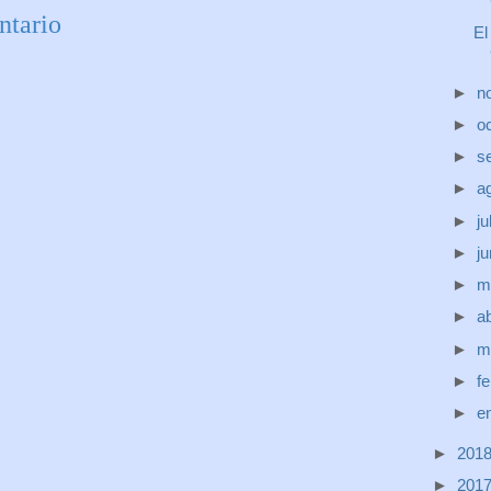
ntario
El
►
n
►
o
►
s
►
a
►
ju
►
j
►
m
►
ab
►
m
►
f
►
e
►
201
►
201