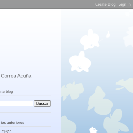
s Correa Acuña
ste blog
ios anteriores
6
(161)