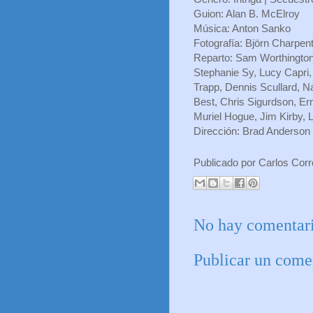
Guion: Alan B. McElroy
Música: Anton Sanko
Fotografía: Björn Charpent
Reparto: Sam Worthington
Stephanie Sy, Lucy Capri
Trapp, Dennis Scullard, N
Best, Chris Sigurdson, Er
Muriel Hogue, Jim Kirby, 
Dirección: Brad Anderson
Publicado por
Carlos Cor
No hay comentari
Publicar un come