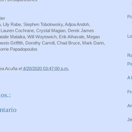
Po
ier
, Lily Rabe, Stephen Tobolowsky, Adjoa Andoh,
, Lauren Cochrane, Crystal Magian, Derek James
Lo
atalie Malaika, Will Woytowich, Erik Athavale, Megan
nesto Griffith, Dorothy Carroll, Chad Bruce, Mark Dann,
Lorrie Papadopoulos
Ra
Pa
rea Acuña
el
4/20/2020 03:47:00 p.m.
A 
Fr
os.:
Am
ntario
Je