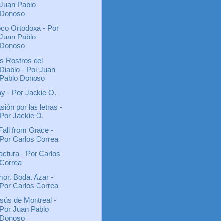
Juan Pablo
Donoso
co Ortodoxa - Por
Juan Pablo
Donoso
s Rostros del
Diablo - Por Juan
Pablo Donoso
y - Por Jackie O.
sión por las letras -
Por Jackie O.
Fall from Grace -
Por Carlos Correa
actura - Por Carlos
Correa
or. Boda. Azar -
Por Carlos Correa
sús de Montreal -
Por Juan Pablo
Donoso