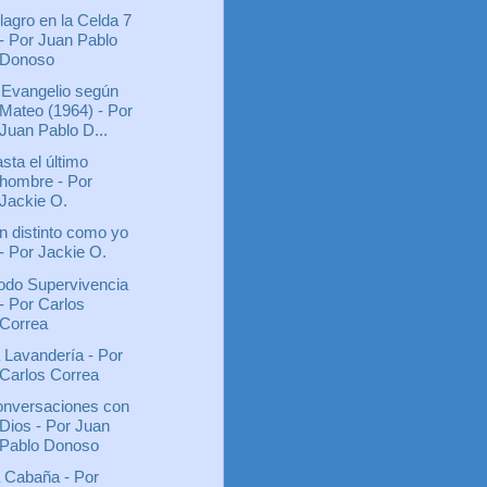
lagro en la Celda 7
- Por Juan Pablo
Donoso
 Evangelio según
Mateo (1964) - Por
Juan Pablo D...
sta el último
hombre - Por
Jackie O.
n distinto como yo
- Por Jackie O.
do Supervivencia
- Por Carlos
Correa
 Lavandería - Por
Carlos Correa
nversaciones con
Dios - Por Juan
Pablo Donoso
 Cabaña - Por