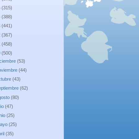
5
(315)
4
(388)
3
(441)
2
(367)
1
(458)
0
(500)
iciembre
(53)
oviembre
(44)
ctubre
(43)
eptiembre
(62)
gosto
(80)
lio
(47)
unio
(25)
ayo
(25)
ril
(35)