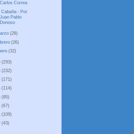
Carlos Correa
 Cabaña - Por
Juan Pablo
Donoso
arzo
(28)
ebrero
(26)
nero
(32)
9
(293)
8
(232)
7
(171)
6
(114)
5
(85)
4
(67)
3
(109)
2
(43)