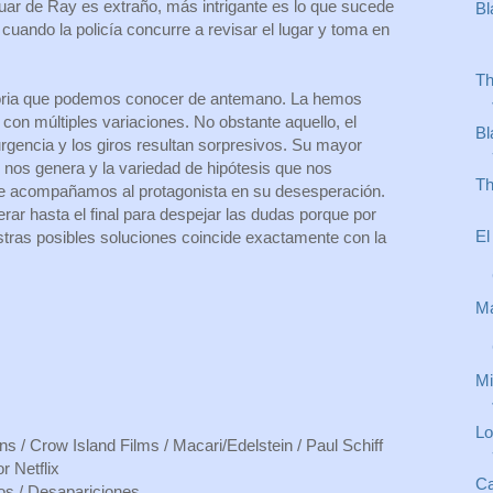
ctuar de Ray es extraño, más intrigante es lo que sucede
Bl
 cuando la policía concurre a revisar el lugar y toma en
Th
toria que podemos conocer de antemano. La hemos
con múltiples variaciones. No obstante aquello, el
Bl
urgencia y los giros resultan sorpresivos. Su mayor
 nos genera y la variedad de hipótesis que nos
Th
e acompañamos al protagonista en su desesperación.
ar hasta el final para despejar las dudas porque por
El
tras posibles soluciones coincide exactamente con la
Ma
Mi
Lo
ns / Crow Island Films / Macari/Edelstein / Paul Schiff
r Netflix
Ca
ros / Desapariciones