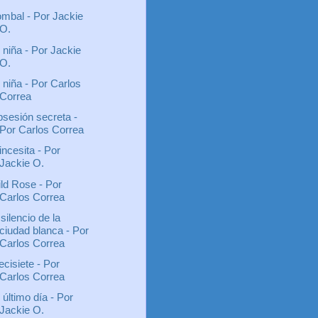
mbal - Por Jackie
O.
 niña - Por Jackie
O.
 niña - Por Carlos
Correa
sesión secreta -
Por Carlos Correa
incesita - Por
Jackie O.
ld Rose - Por
Carlos Correa
 silencio de la
ciudad blanca - Por
Carlos Correa
ecisiete - Por
Carlos Correa
 último día - Por
Jackie O.