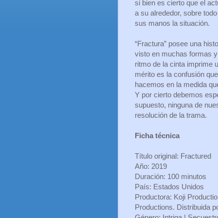
si bien es cierto que el a
a su alrededor, sobre todo
sus manos la situación.
“Fractura” posee una his
visto en muchas formas y 
ritmo de la cinta imprime 
mérito es la confusión que
hacemos en la medida qu
Y por cierto debemos esper
supuesto, ninguna de nues
resolución de la trama.
Ficha técnica
Título original: Fractured
Año: 2019
Duración: 100 minutos
País: Estados Unidos
Productora: Koji Productio
Productions. Distribuida po
Género: Intriga | Secuest