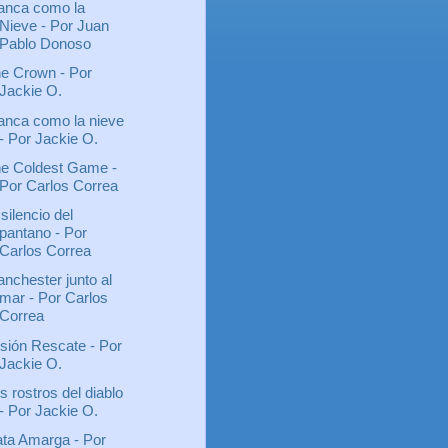
anca como la
Nieve - Por Juan
Pablo Donoso
e Crown - Por
Jackie O.
anca como la nieve
- Por Jackie O.
e Coldest Game -
Por Carlos Correa
 silencio del
pantano - Por
Carlos Correa
nchester junto al
mar - Por Carlos
Correa
sión Rescate - Por
Jackie O.
s rostros del diablo
- Por Jackie O.
ta Amarga - Por