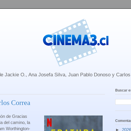
e Jackie O., Ana Josefa Silva, Juan Pablo Donoso y Carlo
Buscar e
rlos Correa
ción de Gracias
Comentar
a del camino, la
am Worthington-
►
202