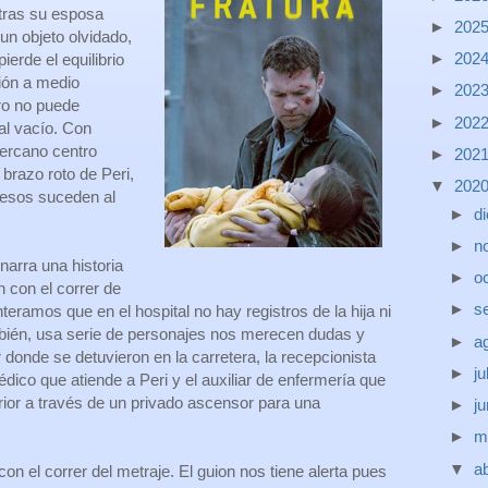
tras su esposa
►
202
un objeto olvidado,
►
202
pierde el equilibrio
ión a medio
►
202
ro no puede
►
202
al vacío. Con
cercano centro
►
202
 brazo roto de Peri,
▼
202
esos suceden al
►
d
►
n
narra una historia
►
o
 con el correr de
►
s
teramos que en el hospital no hay registros de la hija ni
bién, usa serie de personajes nos merecen dudas y
►
a
r donde se detuvieron en la carretera, la recepcionista
►
ju
édico que atiende a Peri y el auxiliar de enfermería que
rior a través de un privado ascensor para una
►
j
►
m
▼
ab
n el correr del metraje. El guion nos tiene alerta pues