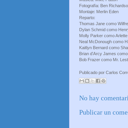
Fotografía: Ben Richards
Montaje: Merlin Eden
Reparto:
Thomas Jane como Wilfr
Dylan Schmid como Hen
Molly Parker como Arlette
Neal McDonough como Har
Kaitlyn Bernard como Sha
Brian d'Arcy James como 
Bob Frazer como Mr. Lest
Publicado por
Carlos Cor
No hay comentari
Publicar un come