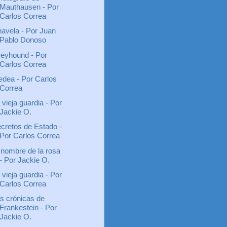
Mauthausen - Por
Carlos Correa
avela - Por Juan
Pablo Donoso
eyhound - Por
Carlos Correa
dea - Por Carlos
Correa
 vieja guardia - Por
Jackie O.
cretos de Estado -
Por Carlos Correa
 nombre de la rosa
- Por Jackie O.
 vieja guardia - Por
Carlos Correa
s crónicas de
Frankestein - Por
Jackie O.