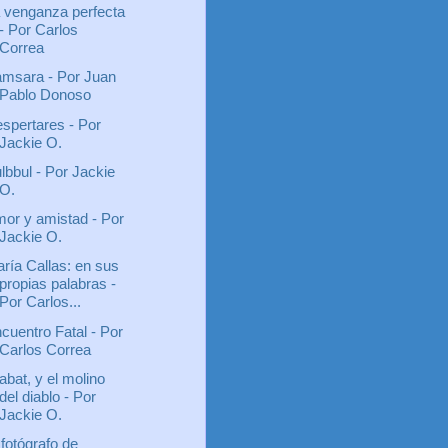
 venganza perfecta
- Por Carlos
Correa
msara - Por Juan
Pablo Donoso
spertares - Por
Jackie O.
lbbul - Por Jackie
O.
or y amistad - Por
Jackie O.
ría Callas: en sus
propias palabras -
Por Carlos...
cuentro Fatal - Por
Carlos Correa
abat, y el molino
del diablo - Por
Jackie O.
 fotógrafo de