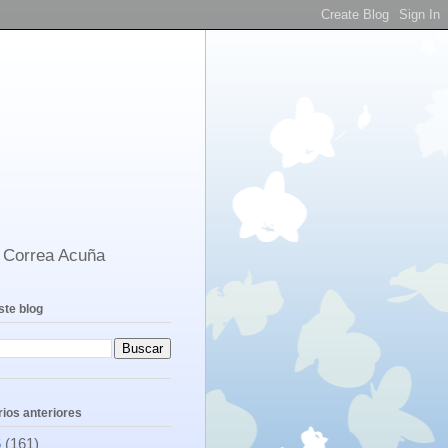
s Correa Acuña
ste blog
ios anteriores
6
(161)