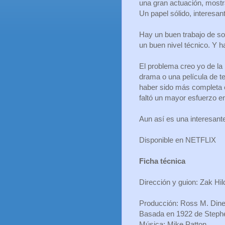
una gran actuación, mostr
Un papel sólido, interesant
Hay un buen trabajo de so
un buen nivel técnico. Y h
El problema creo yo de la 
drama o una película de t
haber sido más completa e
faltó un mayor esfuerzo e
Aun así es una interesante 
Disponible en NETFLIX
Ficha técnica
Dirección y guion: Zak Hil
Producción: Ross M. Dine
Basada en 1922 de Steph
Música: Mike Patton