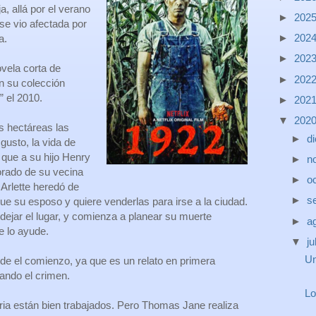
a, allá por el verano
►
202
se vio afectada por
►
202
a.
►
202
vela corta de
►
202
n su colección
” el 2010.
►
202
▼
202
s hectáreas las
►
d
gusto, la vida de
 que a su hijo Henry
►
n
rado de su vecina
►
o
Arlette heredó de
►
s
e su esposo y quiere venderlas para irse a la ciudad.
dejar el lugar, y comienza a planear su muerte
►
a
e lo ayude.
▼
ju
Un
e el comienzo, ya que es un relato en primera
ando el crimen.
Lo
oria están bien trabajados. Pero Thomas Jane realiza