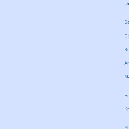
La
Sa
De
Bu
Am
Ma
En
Kr
El