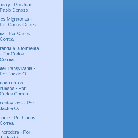
isky - Por Juan
Pablo Donoso
es Migratorias -
Por Carlos Correa
íz - Por Carlos
Correa
renda a la tormenta
- Por Carlos
Correa
tel Transylvania -
Por Jackie O.
gado en los
huesos - Por
Carlos Correa
 estoy loca - Por
Jackie O.
udie - Por Carlos
Correa
 heredera - Por
Jackie O.