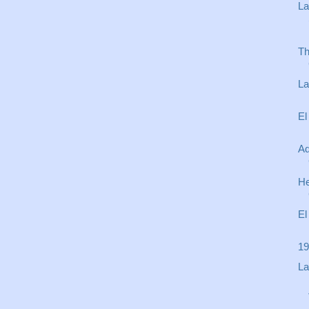
La
Th
La
El
Ad
He
El
19
La