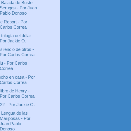
 Balada de Buster
Scruggs - Por Juan
Pablo Donoso
e Report - Por
Carlos Correa
 trilogía del dólar -
Por Jackie O.
 silencio de otros -
Por Carlos Correa
ú - Por Carlos
Correa
cho en casa - Por
Carlos Correa
 libro de Henry -
Por Carlos Correa
22 - Por Jackie O.
 Lengua de las
Mariposas - Por
Juan Pablo
Donoso