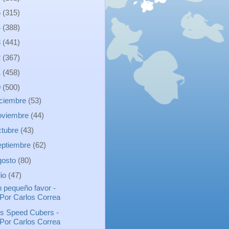
5
(315)
4
(388)
3
(441)
2
(367)
1
(458)
0
(500)
iciembre
(53)
oviembre
(44)
ctubre
(43)
eptiembre
(62)
gosto
(80)
lio
(47)
 pequeño favor -
Por Carlos Correa
s Speed Cubers -
Por Carlos Correa