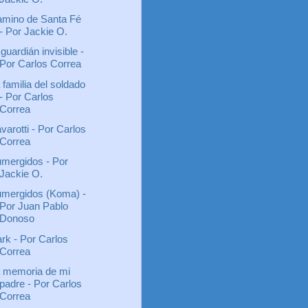
mino de Santa Fé
- Por Jackie O.
 guardián invisible -
Por Carlos Correa
 familia del soldado
- Por Carlos
Correa
varotti - Por Carlos
Correa
mergidos - Por
Jackie O.
mergidos (Koma) -
Por Juan Pablo
Donoso
rk - Por Carlos
Correa
 memoria de mi
padre - Por Carlos
Correa