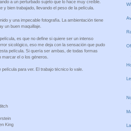
ando a un perturbado sujeto que lo hace muy creíble.
Wh
e y bien trabajado, llevando el peso de la película.
Av
nido y una impecable fotografía. La ambientación tiene
ay un buen maquillaje.
Ra
película, es que no define si quiere ser un intenso
error sicológico, eso me deja con la sensación que pudo
Of
sta película. Si quería ser ambas, de todas formas
n marcar el o los géneros.
Ho
película para ver. El trabajo técnico lo vale.
Le
No
ditch
Ma
rstein
en King
La