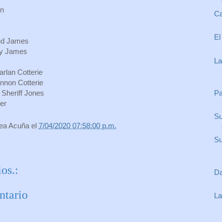
on
Ca
El
ed James
ry James
La
lan Cotterie
nnon Cotterie
Pa
Sheriff Jones
er
Su
rea Acuña
el
7/04/2020 07:58:00 p.m.
Su
os.:
Da
ntario
La