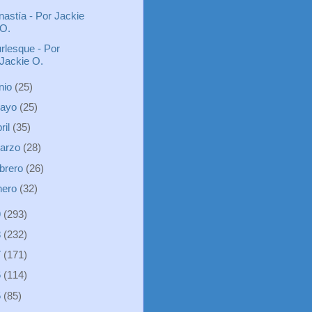
nastía - Por Jackie
O.
rlesque - Por
Jackie O.
unio
(25)
ayo
(25)
ril
(35)
arzo
(28)
ebrero
(26)
nero
(32)
9
(293)
8
(232)
7
(171)
6
(114)
5
(85)