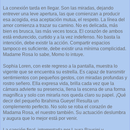
La conexión tarda en llegar. Son las miradas, dejando
entrever una leve apertura, las que comienzan a producir
esa acogida, esa aceptación mutua, el respeto. La línea del
amor comienza a trazar su camino. No es delicada, más
bien es brusca, las más veces tosca. El corazón de ambos
está endurecido, curtido y a la vez indefenso. No basta la
intención, debe existir la acción. Compartir espacios
tampoco es suficiente, debe existir una mínima complicidad.
Madame Rosa lo sabe, Momo lo intuye.
Sophia Loren, con este regreso a la pantalla, muestra lo
vigente que se encuentra su estrella. Es capaz de transmitir
sentimientos con pequeños gestos, con miradas profundas y
rostro señero. Ella expresa vida, brilla cada vez que la
cámara advierte su presencia, llena la escena de una forma
magnífica y solo con mirarla nos queda claro su papel. ¡Qué
decir del pequeño Ibrahima Gueye! Resulta un
complemento perfecto. No solo se roba el corazón de
Madama Rosa, el nuestro también. Su actuación deslumbra
y augura que lo mejor está por venir.
La canción final, interpretada por Laura Pausini y