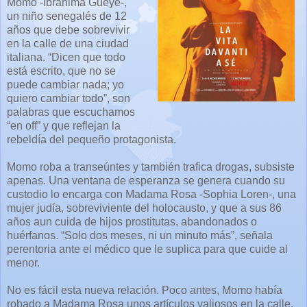
Momo -Ibrahima Gueye-,
un niño senegalés de 12
años que debe sobrevivir
en la calle de una ciudad
italiana. “Dicen que todo
está escrito, que no se
puede cambiar nada; yo
quiero cambiar todo”, son
palabras que escuchamos
“en off” y que reflejan la
rebeldía del pequeño protagonista.
Momo roba a transeúntes y también trafica drogas, subsiste
apenas. Una ventana de esperanza se genera cuando su
custodio lo encarga con Madama Rosa -Sophia Loren-, una
mujer judía, sobreviviente del holocausto, y que a sus 86
años aun cuida de hijos prostitutas, abandonados o
huérfanos. “Solo dos meses, ni un minuto más”, señala
perentoria ante el médico que le suplica para que cuide al
menor.
No es fácil esta nueva relación. Poco antes, Momo había
robado a Madama Rosa unos artículos valiosos en la calle.