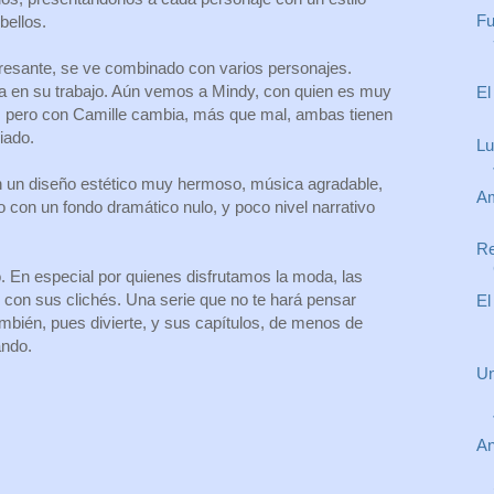
Fu
bellos.
eresante, se ve combinado con varios personajes.
a en su trabajo. Aún vemos a Mindy, con quien es muy
El
pero con Camille cambia, más que mal, ambas tienen
iado.
Lu
n un diseño estético muy hermoso, música agradable,
Am
o con un fondo dramático nulo, y poco nivel narrativo
Re
. En especial por quienes disfrutamos la moda, las
 con sus clichés. Una serie que no te hará pensar
El
bién, pues divierte, y sus capítulos, de menos de
ando.
Un
An