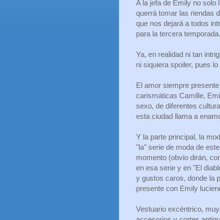
A la jefa de Emily no solo
querrá tomar las riendas d
que nos dejará a todos int
para la tercera temporada
Ya, en realidad ni tan int
ni siquiera spoiler, pues lo
El amor siempre presente 
carismáticas Camille, Em
sexo, de diferentes cultu
esta ciudad llama a enam
Y la parte principal, la m
"la" serie de moda de este
momento (obvio dirán, con 
en esa serie y en "El diab
y gustos caros, donde la p
presente con Emily lucien
Vestuario excéntrico, muy
accesorios y cortes antig