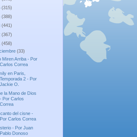
5
(315)
4
(388)
3
(441)
2
(367)
1
(458)
iciembre
(33)
 Miren Arriba - Por
Carlos Correa
ily en Paris,
Temporada 2 - Por
Jackie O.
e la Mano de Dios
- Por Carlos
Correa
 canto del cisne -
Por Carlos Correa
sterio - Por Juan
Pablo Donoso