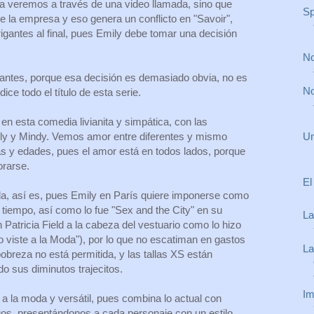
 la veremos a través de una video llamada, sino que
Sp
e la empresa y eso genera un conflicto en "Savoir",
rigantes al final, pues Emily debe tomar una decisión
.
No
rigantes, porque esa decisión es demasiado obvia, no es
No
 dice todo el título de esta serie.
en esta comedia livianita y simpática, con las
Un
ily y Mindy. Vemos amor entre diferentes y mismo
ras y edades, pues el amor está en todos lados, porque
orarse.
El
oda, así es, pues Emily en París quiere imponerse como
 tiempo, así como lo fue "Sex and the City" en su
La
Patricia Field a la cabeza del vestuario como lo hizo
lo viste a la Moda"), por lo que no escatiman en gastos
La
obreza no está permitida, y las tallas XS están
do sus diminutos trajecitos.
Im
 a la moda y versátil, pues combina lo actual con
uos, presentándonos a cada personaje con un estilo