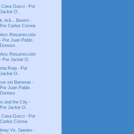
 Casa Gucci - Por
Jackie O.
ck, tick... Boom! -
Por Carlos Correa
 Aro: Resurrección
- Por Juan Pablo
Donoso
 Aro: Resurrección
- Por Jackie O.
erta Roja - Por
Jackie O.
or sin Barreras -
Por Juan Pablo
Donoso
x and the City -
Por Jackie O.
 Casa Gucci - Por
Carlos Correa
itney Vs. Spears -