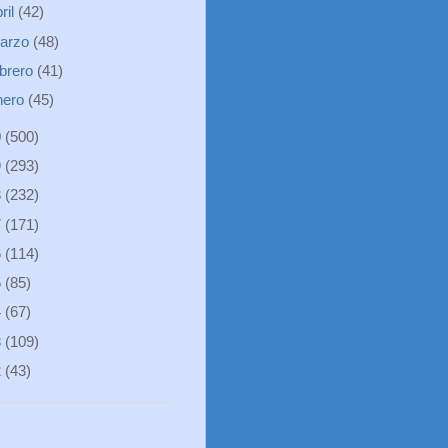
ril
(42)
arzo
(48)
ebrero
(41)
nero
(45)
0
(500)
9
(293)
8
(232)
7
(171)
6
(114)
5
(85)
4
(67)
3
(109)
2
(43)