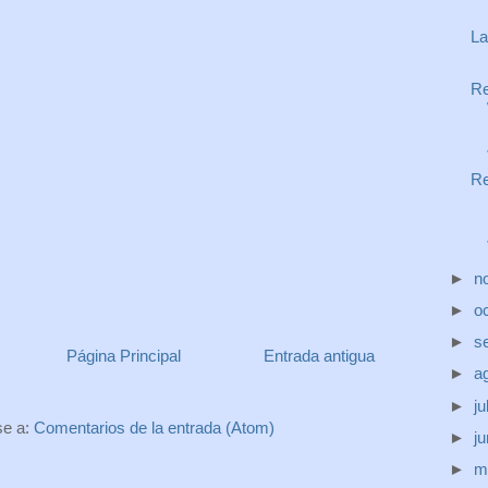
La
Re
Re
►
n
►
o
►
s
Página Principal
Entrada antigua
►
a
►
ju
se a:
Comentarios de la entrada (Atom)
►
j
►
m