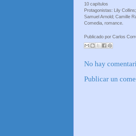
10 capítulos
Protagonistas: Lily Collin
Samuel Arnold; Camille R
Comedia, romance.
Publicado por
Carlos Cor
No hay comentari
Publicar un come