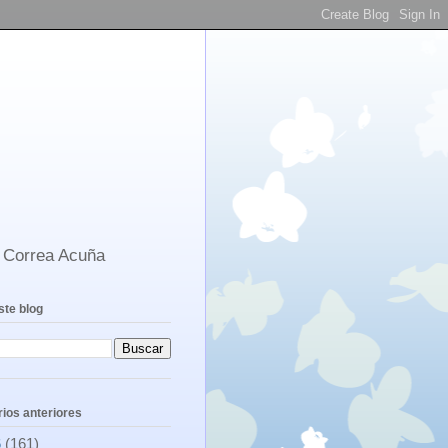
s Correa Acuña
ste blog
ios anteriores
6
(161)