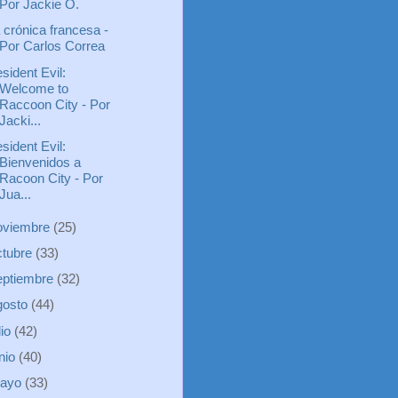
Por Jackie O.
 crónica francesa -
Por Carlos Correa
sident Evil:
Welcome to
Raccoon City - Por
Jacki...
sident Evil:
Bienvenidos a
Racoon City - Por
Jua...
oviembre
(25)
ctubre
(33)
eptiembre
(32)
gosto
(44)
lio
(42)
unio
(40)
ayo
(33)