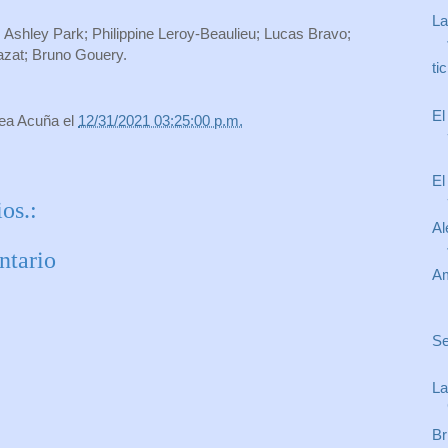
La
s; Ashley Park; Philippine Leroy-Beaulieu; Lucas Bravo;
azat; Bruno Gouery.
ti
El
rea Acuña
el
12/31/2021 03:25:00 p.m.
El
os.:
Al
ntario
Am
Se
La
Br