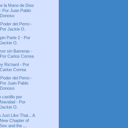
e la Mano de Dios
- Por Juan Pablo
Donoso
 Poder del Perro -
Por Jackie O.
pin Parte 2 - Por
Jackie O.
or sin Barreras -
Por Carlos Correa
y Richard - Por
Carlos Correa
 Poder del Perro -
Por Juan Pablo
Donoso
 castillo por
Navidad - Por
Jackie O.
 Just Like That... A
New Chapter of
Sex and the ...