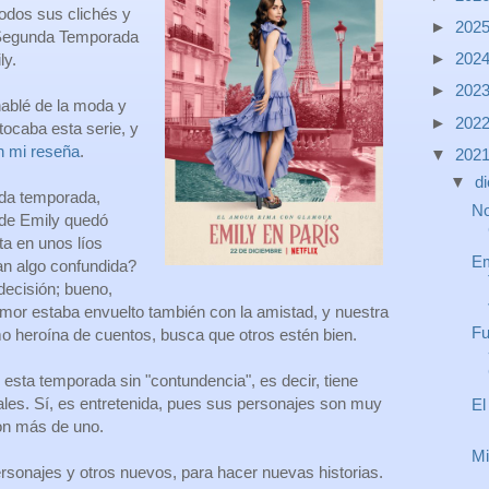
todos sus clichés y
►
202
 Segunda Temporada
►
202
ly.
►
202
hablé de la moda y
►
202
tocaba esta serie, y
n mi reseña
.
▼
202
▼
d
da temporada,
No
 de Emily quedó
ta en unos líos
Em
n algo confundida?
decisión; bueno,
 amor estaba envuelto también con la amistad, y nuestra
Fu
o heroína de cuentos, busca que otros estén bien.
o esta temporada sin "contundencia", es decir, tiene
es. Sí, es entretenida, pues sus personajes son muy
El
on más de uno.
Mi
sonajes y otros nuevos, para hacer nuevas historias.