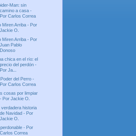
ider-Man: sin
camino a casa -
Por Carlos Correa
 Miren Arriba - Por
Jackie O.
 Miren Arriba - Por
Juan Pablo
Donoso
a chica en el río: el
precio del perdón -
Por Ja...
 Poder del Perro -
Por Carlos Correa
s cosas por limpiar
- Por Jackie O.
 verdadera historia
de Navidad - Por
Jackie O.
perdonable - Por
Carlos Correa