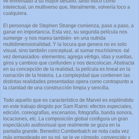
ve enfrentado a su mayor desafío, tanto físico como
intelectual, un multiverso que, literalmente, volvería loco a
cualquiera.
El personaje de Stephen Strange comienza, paso a paso, a
ganar en importancia. Esta vez, su segunda película nos
sumerge -y nos marea también- en una nutrida
multidimensionalidad. Y la locura que genera no es solo
visual, sino también conceptual, al sumar muchísimos -tal
vez demasiados- elementos; agrega vértigo, idas y vueltas,
giros y cambios que confunden y nos descolocan. Abstracta
en su concepción de la realidad, la película es lineal en la
narración de la historia. La complejidad que contienen las
distintas realidades presentadas opera como contrapunto a
la claridad de una construcción limpia y sencilla.
Todo aquello que es característico de Marvel es espléndido
en este trabajo dirigido por Sam Raimi: efectos especiales,
edición, coreografías, escenarios, fotografía, banda sonora,
locaciones, etc. La composición global configura un gran
espectáculo audiovisual que realmente se goza en la
pantalla grande. Benedict Cumberbatch se nota cada vez
más empodeado en su rol, se le ve cómodo, convencido y