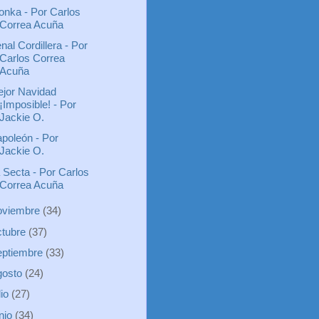
nka - Por Carlos
Correa Acuña
nal Cordillera - Por
Carlos Correa
Acuña
jor Navidad
¡Imposible! - Por
Jackie O.
poleón - Por
Jackie O.
 Secta - Por Carlos
Correa Acuña
oviembre
(34)
ctubre
(37)
eptiembre
(33)
gosto
(24)
lio
(27)
unio
(34)