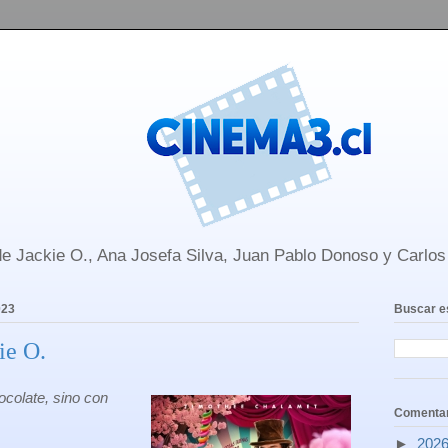
e Jackie O., Ana Josefa Silva, Juan Pablo Donoso y Carlo
023
Buscar e
ie O.
ocolate, sino con
Comentar
►
202