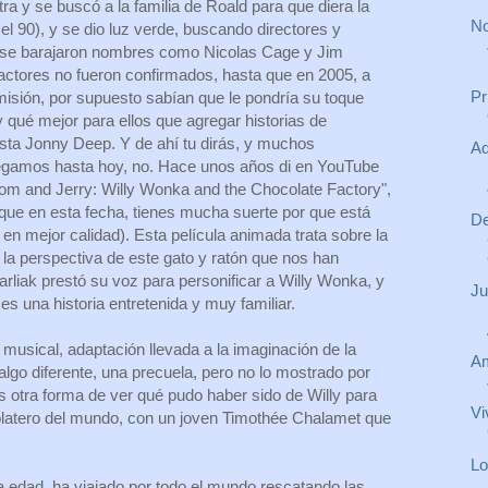
tra y se buscó a la familia de Roald para que diera la
No
n el 90), y se dio luz verde, buscando directores y
s se barajaron nombres como Nicolas Cage y Jim
 actores no fueron confirmados, hasta que en 2005, a
Pr
misión, por supuesto sabían que le pondría su toque
 qué mejor para ellos que agregar historias de
ista Jonny Deep. Y de ahí tu dirás, y muchos
Aq
legamos hasta hoy, no. Hace unos años di en YouTube
Tom and Jerry: Willy Wonka and the Chocolate Factory",
 que en esta fecha, tienes mucha suerte por que está
De
n mejor calidad). Esta película animada trata sobre la
 la perspectiva de este gato y ratón que nos han
arliak prestó su voz para personificar a Willy Wonka, y
Ju
, es una historia entretenida y muy familiar.
usical, adaptación llevada a la imaginación de la
Am
lgo diferente, una precuela, pero no lo mostrado por
 otra forma de ver qué pudo haber sido de Willy para
Vi
colatero del mundo, con un joven Timothée Chalamet que
Lo
a edad, ha viajado por todo el mundo rescatando las