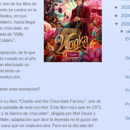
 uno de los libro de
►
202
nto se centra en la
►
202
 Wonka, en sus
atero, hasta llegar
▼
202
 de chocolate, es
▼
d
ela de "Willy
El
colates".
aptación, de lo que
Go
to creado en el año
an efectuado un
ta tenía un
No
 producción.
ante esta revelación?
Pr
 su libro “Charlie and the Chocolate Factory”, uno de
Pr
a pantalla de este escritor. Este libro hizo que en 1971
y la fábrica de chocolate", dirigida por Mel Stuart y
Go
lder, adaptación que dice la leyenda no le gustó del
 para que se realizara otra. Pero en la década del