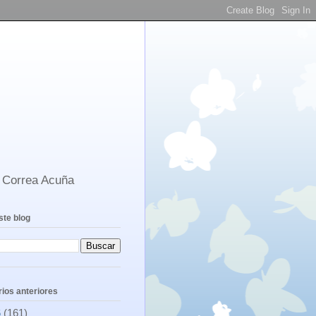
s Correa Acuña
ste blog
ios anteriores
6
(161)