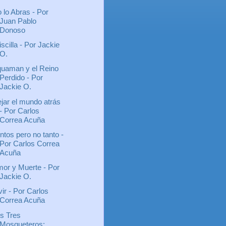
 lo Abras - Por
Juan Pablo
Donoso
iscilla - Por Jackie
O.
uaman y el Reino
Perdido - Por
Jackie O.
jar el mundo atrás
- Por Carlos
Correa Acuña
ntos pero no tanto -
Por Carlos Correa
Acuña
or y Muerte - Por
Jackie O.
vir - Por Carlos
Correa Acuña
s Tres
Mosqueteros: