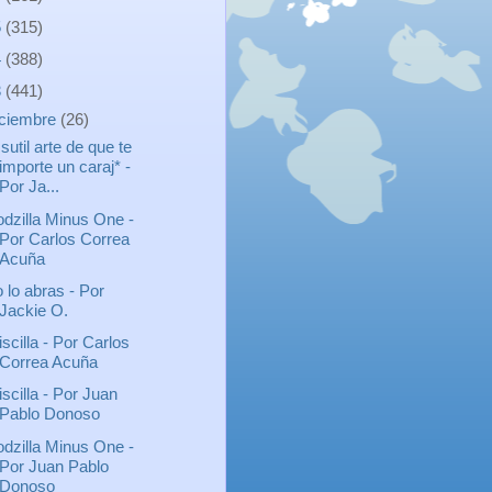
5
(315)
4
(388)
3
(441)
iciembre
(26)
 sutil arte de que te
importe un caraj* -
Por Ja...
dzilla Minus One -
Por Carlos Correa
Acuña
 lo abras - Por
Jackie O.
iscilla - Por Carlos
Correa Acuña
iscilla - Por Juan
Pablo Donoso
dzilla Minus One -
Por Juan Pablo
Donoso