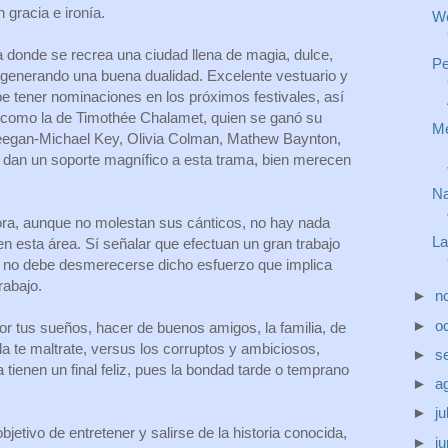
 gracia e ironía.
Wo
donde se recrea una ciudad llena de magia, dulce,
Pe
 generando una buena dualidad. Excelente vestuario y
be tener nominaciones en los próximos festivales, así
 como la de Timothée Chalamet, quien se ganó su
Me
egan-Michael Key, Olivia Colman, Mathew Baynton,
 dan un soporte magnífico a esta trama, bien merecen
Na
ora, aunque no molestan sus cánticos, no hay nada
La
 esta área. Sí señalar que efectuan un gran trabajo
s no debe desmerecerse dicho esfuerzo que implica
rabajo.
►
n
►
o
r tus sueños, hacer de buenos amigos, la familia, de
da te maltrate, versus los corruptos y ambiciosos,
►
s
tienen un final feliz, pues la bondad tarde o temprano
►
a
►
ju
jetivo de entretener y salirse de la historia conocida,
►
j