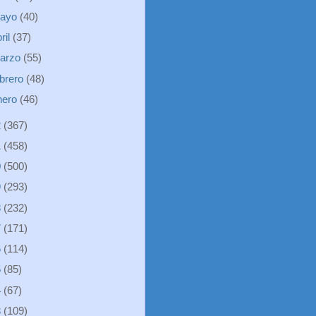
ayo
(40)
ril
(37)
arzo
(55)
ebrero
(48)
nero
(46)
2
(367)
1
(458)
0
(500)
9
(293)
8
(232)
7
(171)
6
(114)
5
(85)
4
(67)
3
(109)