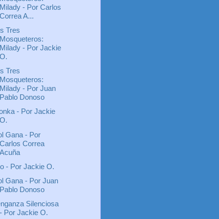
Milady - Por Carlos
Correa A...
s Tres
Mosqueteros:
Milady - Por Jackie
O.
s Tres
Mosqueteros:
Milady - Por Juan
Pablo Donoso
nka - Por Jackie
O.
l Gana - Por
Carlos Correa
Acuña
o - Por Jackie O.
l Gana - Por Juan
Pablo Donoso
nganza Silenciosa
- Por Jackie O.