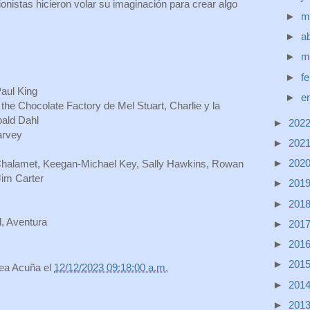
uionistas hicieron volar su imaginación para crear algo
►
m
►
ab
►
m
►
f
aul King
►
e
he Chocolate Factory de Mel Stuart, Charlie y la
oald Dahl
►
202
arvey
►
202
►
202
Chalamet, Keegan-Michael Key, Sally Hawkins, Rowan
Jim Carter
►
201
►
201
, Aventura
►
201
►
201
►
201
rea Acuña
el
12/12/2023 09:18:00 a.m.
►
201
►
201