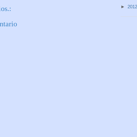
►
201
os.:
ntario