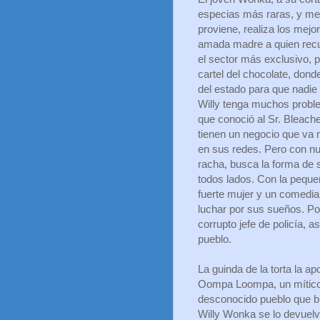
especias más raras, y me
proviene, realiza los mej
amada madre a quien recu
el sector más exclusivo, p
cartel del chocolate, dond
del estado para que nadie
Willy tenga muchos proble
que conoció al Sr. Bleache
tienen un negocio que va
en sus redes. Pero con n
racha, busca la forma de s
todos lados. Con la pequeñ
fuerte mujer y un comedian
luchar por sus sueños. Po
corrupto jefe de policía, 
pueblo.
La guinda de la torta la a
Oompa Loompa, un mítico 
desconocido pueblo que b
Willy Wonka se lo devuel