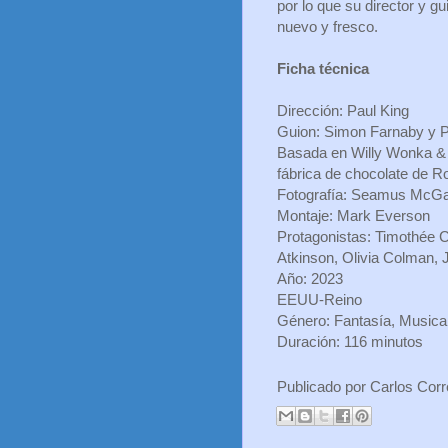
por lo que su director y g
nuevo y fresco.
Ficha técnica
Dirección: Paul King
Guion: Simon Farnaby y P
Basada en Willy Wonka & t
fábrica de chocolate de R
Fotografía: Seamus McG
Montaje: Mark Everson
Protagonistas: Timothée 
Atkinson, Olivia Colman, 
Año: 2023
EEUU-Reino
Género: Fantasía, Musical
Duración: 116 minutos
Publicado por
Carlos Cor