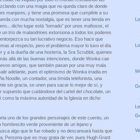
zclando con una magia que no queda claro de donde
ores manjares, y tiene una promesa que cumplirle a su
Lo
erda con mucha nostalgia, que es tener una tienda en
ero... dicho lugar está "tomado" por unos mafiosos, el
e un trío de malandrines extorsiona a todos los poderes
 entorpezca su tan lucrativo negocio. Eso hace que
Lo
mas al respecto, pero el problema mayor lo tuvo el día
r y a la dueña de una hostería, la Sra Scrubbit, quienes
 más allá de las buenas intenciones, donde Wonka cae
uevos amigos, que también pasan por una muy mala
Wo
alir adelante, pues el optimismo de Wonka irradia en
a Noodle, un contador, una tímida telefonista, una
te sin gracia, se unen para sacar lo mejor de sí, y
Go
r supuesto que cuidándose del cartel del chocolate, un
así como la máxima autoridad de la Iglesia en dicho
Le
Go
porta uno de los grandes personajes de este cuento, un
hombrecito verde proveniente de un lejano y
Ve
usca algo que le fue robado y no descansará hasta que
va. Persona que es muy grata de ver, pues Hugh Grant