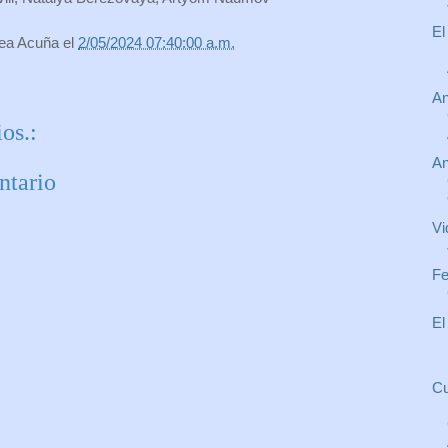
El
rea Acuña
el
2/05/2024 07:40:00 a.m.
An
os.:
An
ntario
Vi
Fe
El
Cu