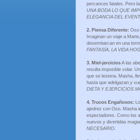
percances fatales. Pero l
UNA BODA LO QUE IMP
ELEGANCIA DEL EVENT
2. Piensa Diferente:
Oso 
Imaginan un viaje a Marte,
desembarcan en una torm
FANTASÍA, LA VIDA H
3. Miel-jercicios
A las abe
resulta imposible volar. 
que se lesiona. Masha, lle
hasta que adelgazan y vue
DIETA Y EJERCICIOS 
4. Trucos Engañosos:
Lo
ajedrez con Oso. Masha inv
espectadores. Como los am
nuevos y divertidas magi
NECESARIO.