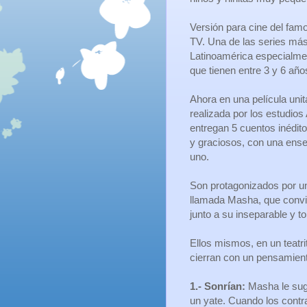
Versión para cine del fa
TV. Una de las series más
Latinoamérica especialme
que tienen entre 3 y 6 año
Ahora en una película unita
realizada por los estudio
entregan 5 cuentos inédito
y graciosos, con una ens
uno.
Son protagonizados por un
llamada Masha, que conv
junto a su inseparable y t
Ellos mismos, en un teatri
cierran con un pensamiento
1.- Sonrían:
Masha le sugi
un yate. Cuando los cont