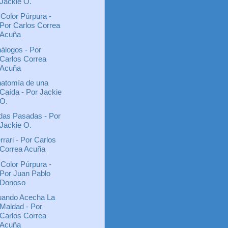
Jackie O.
 Color Púrpura -
Por Carlos Correa
Acuña
álogos - Por
Carlos Correa
Acuña
atomía de una
Caída - Por Jackie
O.
das Pasadas - Por
Jackie O.
rrari - Por Carlos
Correa Acuña
 Color Púrpura -
Por Juan Pablo
Donoso
ando Acecha La
Maldad - Por
Carlos Correa
Acuña