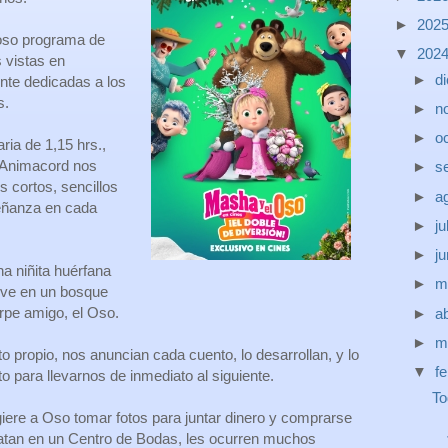
►
202
moso programa de
▼
202
 vistas en
►
d
nte dedicadas a los
s.
►
n
►
o
ria de 1,15 hrs.,
s Animacord nos
►
s
s cortos, sencillos
►
a
eñanza en cada
►
ju
►
j
a niñita huérfana
►
m
ive en un bosque
orpe amigo, el Oso.
►
ab
►
m
to propio, nos anuncian cada cuento, lo desarrollan, y lo
▼
f
 para llevarnos de inmediato al siguiente.
To
ere a Oso tomar fotos para juntar dinero y comprarse
ratan en un Centro de Bodas, les ocurren muchos