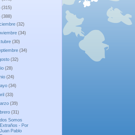
5
(315)
4
(388)
iciembre
(32)
oviembre
(34)
ctubre
(30)
eptiembre
(34)
gosto
(32)
lio
(28)
unio
(24)
ayo
(34)
ril
(33)
arzo
(39)
ebrero
(31)
dos Somos
Extraños - Por
Juan Pablo