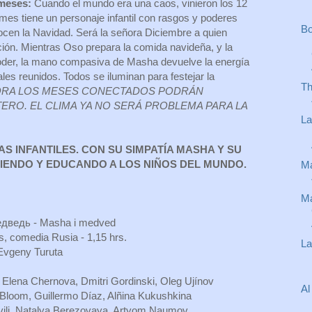
 meses:
Cuando el mundo era una caos, vinieron los 12
es tiene un personaje infantil con rasgos y poderes
Bo
cen la Navidad. Será la señora Diciembre a quien
ción. Mientras Oso prepara la comida navideña, y la
poder, la mano compasiva de Masha devuelve la energía
es reunidos. Todos se iluminan para festejar la
Th
RA LOS MESES CONECTADOS PODRÁN
ERO. EL CLIMA YA NO SERÁ PROBLEMA PARA LA
La
 INFANTILES. CON SU SIMPATÍA MASHA Y SU
TIENDO Y EDUCANDO A LOS NIÑOS DEL MUNDO.
Ma
Ma
медведь - Masha i medved
s, comedia Rusia - 1,15 hrs.
La
 Evgeny Turuta
 Elena Chernova, Dmitri Gordinski, Oleg Ujínov
Al
 Bloom, Guillermo Díaz, Alñina Kukushkina
vili, Natalya Berezovaya, Artyom Naumov