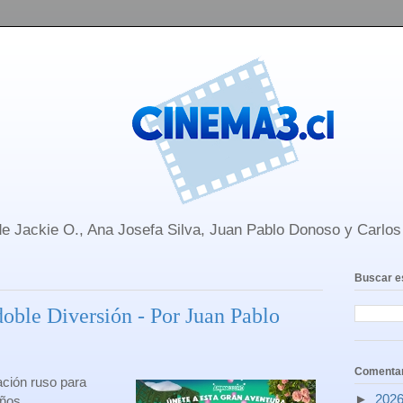
e Jackie O., Ana Josefa Silva, Juan Pablo Donoso y Carlo
Buscar e
oble Diversión - Por Juan Pablo
Comentar
ación ruso para
►
202
ños.