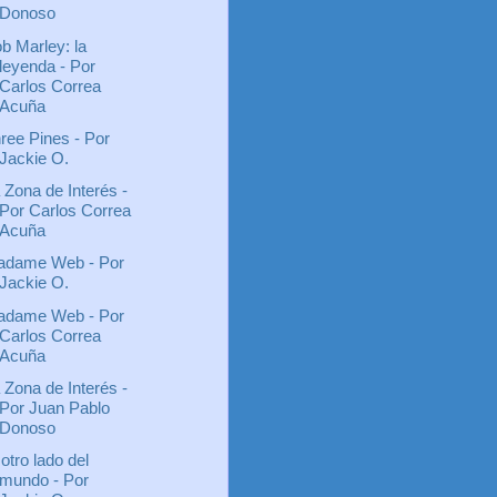
Donoso
b Marley: la
leyenda - Por
Carlos Correa
Acuña
ree Pines - Por
Jackie O.
 Zona de Interés -
Por Carlos Correa
Acuña
dame Web - Por
Jackie O.
dame Web - Por
Carlos Correa
Acuña
 Zona de Interés -
Por Juan Pablo
Donoso
 otro lado del
mundo - Por