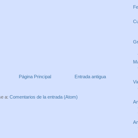
Fe
Cu
Gr
Ma
Página Principal
Entrada antigua
Vi
se a:
Comentarios de la entrada (Atom)
An
An