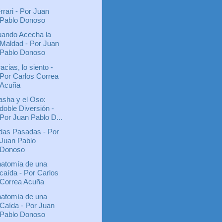
rrari - Por Juan
Pablo Donoso
ando Acecha la
Maldad - Por Juan
Pablo Donoso
acias, lo siento -
Por Carlos Correa
Acuña
sha y el Oso:
doble Diversión -
Por Juan Pablo D...
das Pasadas - Por
Juan Pablo
Donoso
atomía de una
caída - Por Carlos
Correa Acuña
atomía de una
Caída - Por Juan
Pablo Donoso