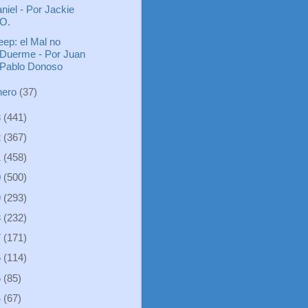
niel - Por Jackie
O.
eep: el Mal no
Duerme - Por Juan
Pablo Donoso
nero
(37)
3
(441)
2
(367)
1
(458)
0
(500)
9
(293)
8
(232)
7
(171)
6
(114)
5
(85)
4
(67)