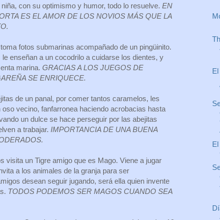
a niña, con su optimismo y humor, todo lo resuelve.
EN
Mo
ORTA ES EL AMOR DE LOS NOVIOS MÁS QUE LA
O.
Th
toma fotos submarinas acompañado de un pingüinito.
 le enseñan a un cocodrilo a cuidarse los dientes, y
enta marina.
GRACIAS A LOS JUEGOS DE
El
OGAREÑA SE ENRIQUECE.
jitas de un panal, por comer tantos caramelos, les
Se
Un oso vecino, fanfarronea haciendo acrobacias hasta
vando un dulce se hace perseguir por las abejitas
lven a trabajar.
IMPORTANCIA DE UNA BUENA
MODERADOS.
El
s visita un Tigre amigo que es Mago. Viene a jugar
Se
ita a los animales de la granja para ser
igos desean seguir jugando, será ella quien invente
as.
TODOS PODEMOS SER MAGOS CUANDO SEA
Dí