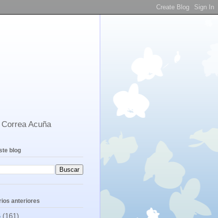
s Correa Acuña
ste blog
ios anteriores
6
(161)