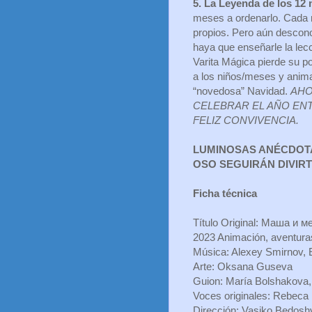
5. La Leyenda de los 12
meses a ordenarlo. Cada m
propios. Pero aún descono
haya que enseñarle la lec
Varita Mágica pierde su 
a los niños/meses y animal
“novedosa” Navidad.
AHO
CELEBRAR EL AÑO ENT
FELIZ CONVIVENCIA.
LUMINOSAS ANÉCDOTAS
OSO SEGUIRÁN DIVIR
Ficha técnica
Título Original: Маша и 
2023 Animación, aventura
Música: Alexey Smirnov,
Arte: Oksana Guseva
Guion: María Bolshakova,
Voces originales: Rebeca
Dirección: Vasiko Bedosh