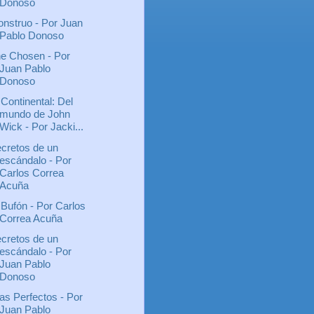
Donoso
nstruo - Por Juan
Pablo Donoso
e Chosen - Por
Juan Pablo
Donoso
 Continental: Del
mundo de John
Wick - Por Jacki...
cretos de un
escándalo - Por
Carlos Correa
Acuña
 Bufón - Por Carlos
Correa Acuña
cretos de un
escándalo - Por
Juan Pablo
Donoso
as Perfectos - Por
Juan Pablo