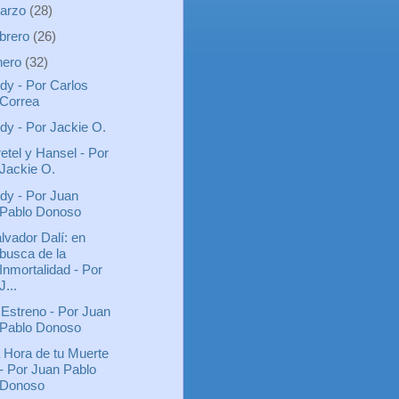
arzo
(28)
ebrero
(26)
nero
(32)
dy - Por Carlos
Correa
dy - Por Jackie O.
etel y Hansel - Por
Jackie O.
dy - Por Juan
Pablo Donoso
lvador Dalí: en
busca de la
Inmortalidad - Por
J...
 Estreno - Por Juan
Pablo Donoso
 Hora de tu Muerte
- Por Juan Pablo
Donoso