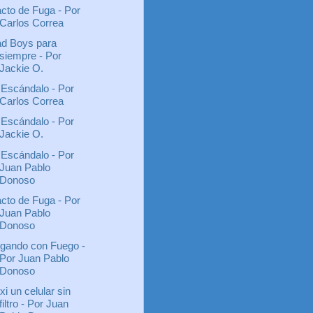
cto de Fuga - Por
Carlos Correa
d Boys para
siempre - Por
Jackie O.
 Escándalo - Por
Carlos Correa
 Escándalo - Por
Jackie O.
 Escándalo - Por
Juan Pablo
Donoso
cto de Fuga - Por
Juan Pablo
Donoso
gando con Fuego -
Por Juan Pablo
Donoso
xi un celular sin
filtro - Por Juan