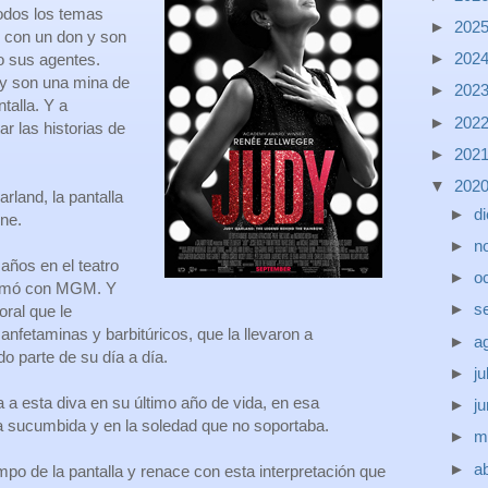
odos los temas
►
202
 con un don y son
►
202
o sus agentes.
, y son una mina de
►
202
ntalla. Y a
►
202
r las historias de
►
202
▼
202
rland, la pantalla
►
d
ine.
►
n
años en el teatro
►
o
 firmó con MGM. Y
►
s
oral que le
nfetaminas y barbitúricos, que la llevaron a
►
a
o parte de su día a día.
►
ju
 a esta diva en su último año de vida, en esa
►
j
a sucumbida y en la soledad que no soportaba.
►
m
►
ab
po de la pantalla y renace con esta interpretación que