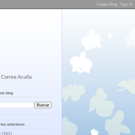
s Correa Acuña
ste blog
ios anteriores
6
(161)