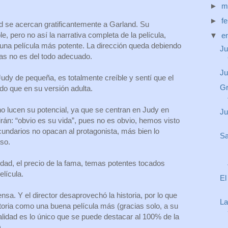
►
m
►
f
ad se acercan gratificantemente a Garland. Su
e, pero no así la narrativa completa de la película,
▼
e
una película más potente. La dirección queda debiendo
Ju
as no es del todo adecuado.
Ju
 Judy de pequeña, es totalmente creíble y sentí que el
Gr
o que en su versión adulta.
o lucen su potencial, ya que se centran en Judy en
Ju
án: “obvio es su vida”, pues no es obvio, hemos visto
cundarios no opacan al protagonista, más bien lo
Sa
aso.
oledad, el precio de la fama, temas potentes tocados
elícula.
El
nsa. Y el director desaprovechó la historia, por lo que
La
storia como una buena película más (gracias solo, a su
ealidad es lo único que se puede destacar al 100% de la
.