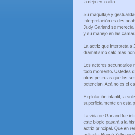
la deja en lo alto.
Su maquillaje y gestualid
interpretación es destacabl
Judy Garland se merecía 
y su manejo en las cámar
La actriz que interpreta a
dramatismo caló más hond
Los actores secundarios n
todo momento. Ustedes dir
otras películas que los se
potencian. Acá no es el c
Explotación infantil, la s
superficialmente en esta p
La vida de Garland fue inte
este biopic pasará a la hi
actriz principal. Que en r
película: Renné Zellweger)