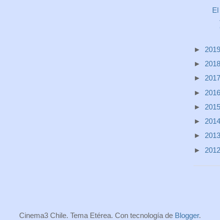
El
►
201
►
201
►
201
►
201
►
201
►
201
►
201
►
201
Cinema3 Chile. Tema Etérea. Con tecnología de
Blogger
.