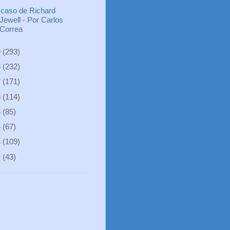
 caso de Richard
Jewell - Por Carlos
Correa
9
(293)
8
(232)
7
(171)
6
(114)
5
(85)
4
(67)
3
(109)
2
(43)