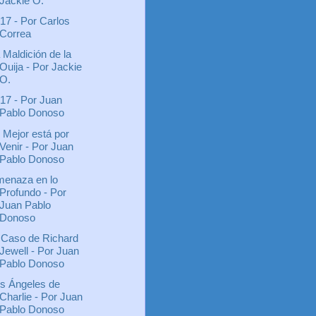
Jackie O.
17 - Por Carlos
Correa
 Maldición de la
Ouija - Por Jackie
O.
17 - Por Juan
Pablo Donoso
 Mejor está por
Venir - Por Juan
Pablo Donoso
enaza en lo
Profundo - Por
Juan Pablo
Donoso
 Caso de Richard
Jewell - Por Juan
Pablo Donoso
s Ángeles de
Charlie - Por Juan
Pablo Donoso