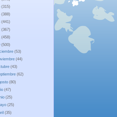
5
(315)
4
(388)
3
(441)
2
(367)
1
(458)
0
(500)
iciembre
(53)
oviembre
(44)
ctubre
(43)
eptiembre
(62)
gosto
(80)
lio
(47)
unio
(25)
ayo
(25)
ril
(35)