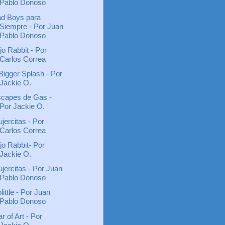
Pablo Donoso
d Boys para
Siempre - Por Juan
Pablo Donoso
jo Rabbit - Por
Carlos Correa
Bigger Splash - Por
Jackie O.
capes de Gas -
Por Jackie O.
jercitas - Por
Carlos Correa
jo Rabbit- Por
Jackie O.
jercitas - Por Juan
Pablo Donoso
little - Por Juan
Pablo Donoso
r of Art - Por