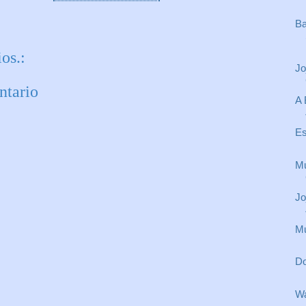
Ba
os.:
Jo
ntario
A 
Es
Mu
Jo
Mu
Do
Wa