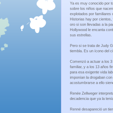
Ya es muy conocido por t
sobre los niños que nacen
explotados por familiares 
Historias hay por cientos
oro si son llevadas a la pa
Hollywood le encanta conta
sus estrellas.
Pero si se trata de Judy Ga
tiembla. Es un ícono del c
Comenzó a actuar a los 3 
familiar, y a los 13 años
para esa exigente vida lab
imponían la drogaban con a
acostumbrarse a ello siend
Renée Zellweger interpreta
decadencia que ya la tení
Renné desapareció un tiem