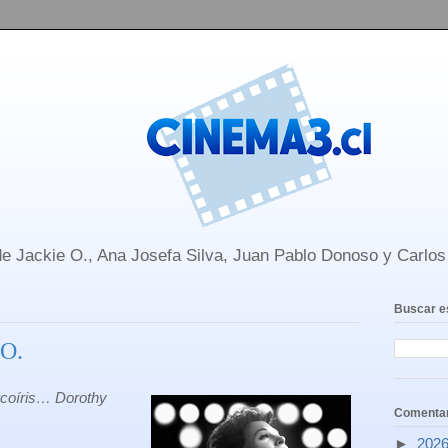
e Jackie O., Ana Josefa Silva, Juan Pablo Donoso y Carlo
Buscar e
 O.
arcoíris… Dorothy
Comentar
►
202