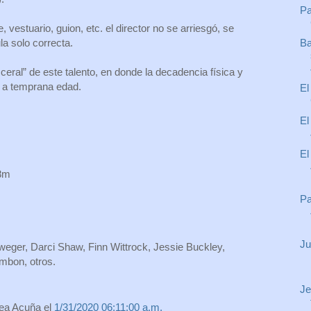
Pa
, vestuario, guion, etc. el director no se arriesgó, se
Ba
a solo correcta.
sceral” de este talento, en donde la decadencia física y
e a temprana edad.
El
El
El
58m
Pa
Ju
weger, Darci Shaw, Finn Wittrock, Jessie Buckley,
mbon, otros.
Je
rea Acuña
el
1/31/2020 06:11:00 a.m.