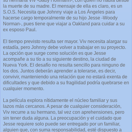
su hermana Viv -Gaby Hoffmann-, con quien no habla desde
la muerte de su madre. El mensaje de ella es claro, es un
S.O.S. Necesita que Johnny viaje a Los Ángeles para
hacerse cargo temporalmente de su hijo Jesse -Woody
Norman-, pues tiene que viajar a Oakland para cuidar a su
ex esposo Paul.
El tiempo previsto resulta ser mayor. Viv necesita alargar su
estadía, pero Johnny debe volver a trabajar en su proyecto.
La opción que surge como solución es que Jesse
acompañe a su tío a su siguiente destino, la ciudad de
Nueva York. El desafío no resulta sencillo para ninguno de
los dos. Juntos deberán aprender a tolerarse, es decir,
convivir, manteniendo una relación que no estará exenta de
dificultades y que debido a su fragilidad podría quebrarse en
cualquier momento.
La película explora nítidamente el núcleo familiar y sus
lazos más cercanos. A pesar de cualquier consideración,
Viv recurre a su hermano, tal vez con aprehensiones, pero
sin tener duda alguna. La preocupación y el cuidado que
Jesse requiere solo puede ser entregado por un familiar,
alguien que, con suma responsabilidad, esté dispuesto a