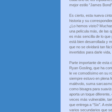
mejor estilo “James Bond”,
Es cierto, esta nueva cin
historia y su correspondie
¿Lo hemos visto? Muchas 
una película más, de las
es más sencilla de lo que 
está bien desarrollada y m
que no se olvidará tan fác
invertidos para darle vida,
Parte importante de esta c
Ryan Gosling, que ha conf
le ve comodísimo en su ro
siempre estuvo en plena f
malévolo, suma sarcasmo e
como bisagra para suaviza
aporta un toque diferente
veces más vulnerable, tan
que entrega a “Six”. A es
varios secundarios que se