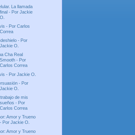
lular. La llamada
final - Por Jackie
O.
vis - Por Carlos
Correa
 deshielo - Por
Jackie O.
a Cha Real
Smooth - Por
Carlos Correa
vis - Por Jackie O.
rsuasión - Por
Jackie O.
 trabajo de mis
sueños - Por
Carlos Correa
or: Amor y Trueno
- Por Jackie O.
or: Amor y Trueno