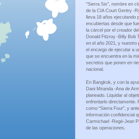
“Sierra Six”, nombre en cl
de la CIA Court Gentry -R
lleva 18 años ejecutando 
encubiertas desde que fue
la cárcel por el creador de
Donald Fitzroy -Billy Bob
en el año 2021, y nuestro 
el encargo de ejecutar a u
que se encuentra en la mir
secretos que ponen en rie
nacional.
En Bangkok, y con la ayud
Dani Miranda -Ana de Arma
planeado. Liquidar al obje
enfrentarlo directamente. 
como “Sierra Four”, y ante
información confidencial q
Carmichael -Regé-Jean Page
de las operaciones.