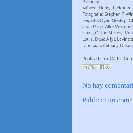
Greaney
Música: Henry Jackman
Fotografía: Stephen F. Wi
Reparto: Ryan Gosling, Ch
Jean Page, Alfre Woodard,
Haze, Callan Mulvey, Rob
Louis, Dana Aliya Levinso
Dirección: Anthony Russo
Publicado por
Carlos Cor
No hay comentari
Publicar un come