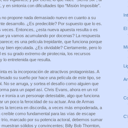
 y en sintonía con dificultades tipo “Misión Imposible”.
In
ta no propone nada demasiado nuevo en cuanto a su
nte desarrollo. ¿Es predecible? Por supuesto que lo es.
El
veces. Entonces, ¿esta nueva apuesta resulta o es
 que ya vamos acumulando por docenas? La respuesta
parece; es una película trepidante, que funciona porque
Mi
uy bien ejecutada. ¿Es olvidable? Ciertamente, pero lo
il es su grado extremo de pirotecnia, los recursos
 y lo entretenida que resulta.
Li
inta es la incorporación de atractivos protagonistas. A
esado su sueño por hace una película de este tipo, se
An
l. No se arruga, y sortea el desafío como alguien que
orma para un papel así. Chris Evans, ahora en un rol
 ironía a un personaje detestable, algo que funciona
Co
r un poco la ferocidad de su actuar. Ana de Armas
, es la tercera en discordia, a veces más empoderada, a
 creíble como fundamental para las vías de escape
C'
te trío, marcado por su potencia actoral, debemos sumar
 muestran sólidos y convincentes; Billy Bob Thornton,