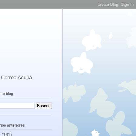
s Correa Acuña
ste blog
ios anteriores
6
(161)