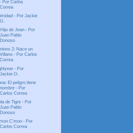
- Por Carlos
Correa
timidad - Por Jackie
O.
 Hijo de Jean - Por
Juan Pablo
Donoso
nions 2: Nace un
Villano - Por Carlos
Correa
ghtyear - Por
Jackie O.
na: El peligro tiene
nombre - Por
Carlos Correa
la de Tigre - Por
Juan Pablo
Donoso
mon C'mon - Por
Carlos Correa