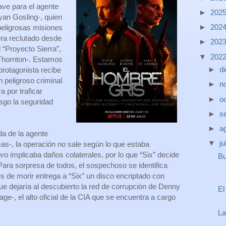
ave para el agente
►
202
yan Gosling-, quien
►
202
peligrosas misiones
ra reclutado desde
►
202
l “Proyecto Sierra”,
▼
202
 Thornton-. Estamos
►
d
protagonista recibe
n peligroso criminal
►
n
a por traficar
►
o
sgo la seguridad
►
s
►
a
a de la agente
▼
ju
s-, la operación no sale según lo que estaba
tivo implicaba daños colaterales, por lo que “Six” decide
Bu
Para sorpresa de todos, el sospechoso se identifica
s de morir entrega a “Six” un disco encriptado con
ue dejaría al descubierto la red de corrupción de Denny
El
-, el alto oficial de la CIA que se encuentra a cargo
La