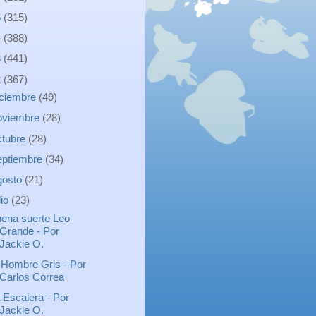
5
(315)
4
(388)
3
(441)
2
(367)
iciembre
(49)
oviembre
(28)
ctubre
(28)
eptiembre
(34)
gosto
(21)
lio
(23)
ena suerte Leo
Grande - Por
Jackie O.
 Hombre Gris - Por
Carlos Correa
 Escalera - Por
Jackie O.