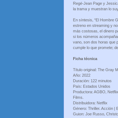
Regé-Jean Page y Jessica
la trama y muestran lo su
En síntesis, “El Hombre Gr
estreno en streaming y n
más costosas, el dinero pa
si los números acompañan,
vano, son dos horas que p
cumple lo que promete; de
Ficha técnica
Título original: The Gray 
Año: 2022
Duración: 122 minutos
País: Estados Unidos
Productora: AGBO, Netflix
Films.
Distribuidora: Netflix
Género: Thriller. Acción | 
Guion: Joe Russo, Christ