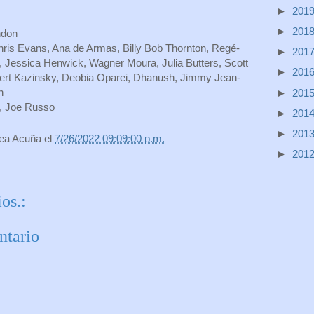
►
201
►
201
ndon
ris Evans, Ana de Armas, Billy Bob Thornton, Regé-
►
201
 Jessica Henwick, Wagner Moura, Julia Butters, Scott
►
201
ert Kazinsky, Deobia Oparei, Dhanush, Jimmy Jean-
n
►
201
, Joe Russo
►
201
►
201
rea Acuña
el
7/26/2022 09:09:00 p.m.
►
201
os.:
ntario