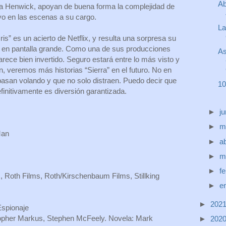
Ab
 Henwick, apoyan de buena forma la complejidad de
yo en las escenas a su cargo.
La
is” es un acierto de Netflix, y resulta una sorpresa su
o en pantalla grande. Como una de sus producciones
As
rece bien invertido. Seguro estará entre lo más visto y
 veremos más historias “Sierra” en el futuro. No en
asan volando y que no solo distraen. Puedo decir que
10
finitivamente es diversión garantizada.
►
j
►
m
Man
►
ab
►
m
►
f
, Roth Films, Roth/Kirschenbaum Films, Stillking
►
e
►
202
Espionaje
opher Markus, Stephen McFeely. Novela: Mark
►
202