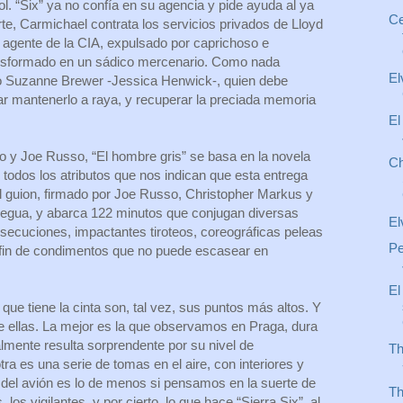
ol. “Six” ya no confía en su agencia y pide ayuda al ya
Ce
arte, Carmichael contrata los servicios privados de Lloyd
agente de la CIA, expulsado por caprichoso e
ransformado en un sádico mercenario. Como nada
El
ro Suzanne Brewer -Jessica Henwick-, quien debe
tar mantenerlo a raya, y recuperar la preciada memoria
El
o y Joe Russo, “El hombre gris” se basa en la novela
Ch
odos los atributos que nos indican que esta entrega
El guion, firmado por Joe Russo, Christopher Markus y
regua, y abarca 122 minutos que conjugan diversas
El
rsecuciones, impactantes tiroteos, coreográficas peleas
Pe
 fin de condimentos que no puede escasear en
El
ue tiene la cinta son, tal vez, sus puntos más altos. Y
 ellas. La mejor es la que observamos en Praga, dura
lmente resulta sorprendente por su nivel de
Th
tra es una serie de tomas en el aire, con interiores y
a del avión es lo de menos si pensamos en la suerte de
Th
 los vigilantes, y por cierto, lo que hace “Sierra Six”, al