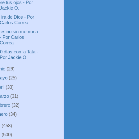
re tus ojos - Por
Jackie O.
 ira de Dios - Por
Carlos Correa
esino sin memoria
- Por Carlos
Correa
0 días con la Tata -
Por Jackie O.
unio
(29)
ayo
(25)
ril
(33)
arzo
(31)
ebrero
(32)
nero
(34)
1
(458)
0
(500)