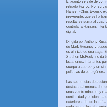
El asunto se sale de contr
retirado Fitzroy. Por su p
Hansen -Chris Evans-, ex 
irreverente, que se ha t
resulta, se suma al cuad
controlar a Hansen, inten
digital.
Dirigida por Anthony Russ
de Mark Greaney y posee t
es el inicio de una saga. 
Stephen McFeely, no da t
locaciones, infartantes pe
cuerpo a cuerpo, y un sin
películas de este género.
Las secuencias de acción q
destacan al menos, dos de
unos veinte minutos, y rea
continuidad y edición. La o
exteriores, donde la caíd
cada uno de los tripulantes,