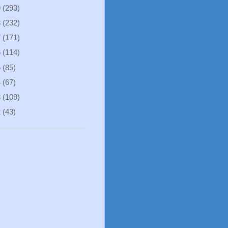
9
(293)
8
(232)
7
(171)
6
(114)
5
(85)
4
(67)
3
(109)
2
(43)