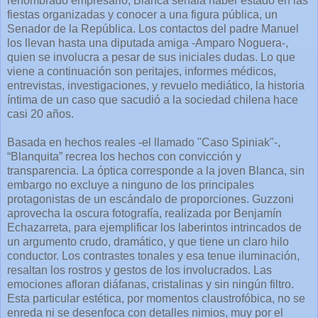
renombrado empresario, Blanca señala haber estado en las
fiestas organizadas y conocer a una figura pública, un
Senador de la República. Los contactos del padre Manuel
los llevan hasta una diputada amiga -Amparo Noguera-,
quien se involucra a pesar de sus iniciales dudas. Lo que
viene a continuación son peritajes, informes médicos,
entrevistas, investigaciones, y revuelo mediático, la historia
íntima de un caso que sacudió a la sociedad chilena hace
casi 20 años.
Basada en hechos reales -el llamado "Caso Spiniak"-,
“Blanquita” recrea los hechos con convicción y
transparencia. La óptica corresponde a la joven Blanca, sin
embargo no excluye a ninguno de los principales
protagonistas de un escándalo de proporciones. Guzzoni
aprovecha la oscura fotografía, realizada por Benjamín
Echazarreta, para ejemplificar los laberintos intrincados de
un argumento crudo, dramático, y que tiene un claro hilo
conductor. Los contrastes tonales y esa tenue iluminación,
resaltan los rostros y gestos de los involucrados. Las
emociones afloran diáfanas, cristalinas y sin ningún filtro.
Esta particular estética, por momentos claustrofóbica, no se
enreda ni se desenfoca con detalles nimios, muy por el