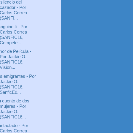
 silencio del
cazador - Por
Carlos Correa
(SANFI...
nguinetti - Por
Carlos Correa
(SANFIC16,
Compete...
or de Película -
Por Jackie O.
(SANFIC16,
Vision...
s emigrantes - Por
Jackie O.
(SANFIC16,
SanficEd...
 cuento de dos
mujeres - Por
Jackie O.
(SANFIC16...
ntactado - Por
Carlos Correa