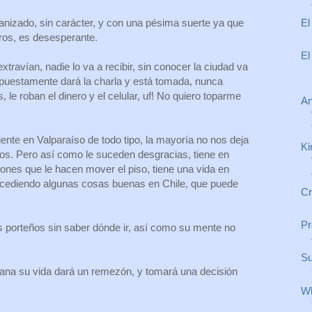
El
nizado, sin carácter, y con una pésima suerte ya que
os, es desesperante.
El
xtravían, nadie lo va a recibir, sin conocer la ciudad va
puestamente dará la charla y está tomada, nunca
, le roban el dinero y el celular, uf! No quiero toparme
An
nte en Valparaíso de todo tipo, la mayoría no nos deja
Ki
os. Pero así como le suceden desgracias, tiene en
iones que le hacen mover el piso, tiene una vida en
ucediendo algunas cosas buenas en Chile, que puede
Cr
Pr
 porteños sin saber dónde ir, así como su mente no
Su
ana su vida dará un remezón, y tomará una decisión
Wh