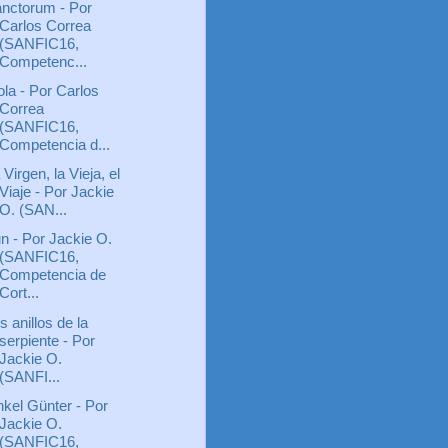
nctorum - Por
Carlos Correa
(SANFIC16,
Competenc...
ola - Por Carlos
Correa
(SANFIC16,
Competencia d...
 Virgen, la Vieja, el
Viaje - Por Jackie
O. (SAN...
n - Por Jackie O.
(SANFIC16,
Competencia de
Cort...
s anillos de la
serpiente - Por
Jackie O.
(SANFI...
kel Günter - Por
Jackie O.
(SANFIC16,