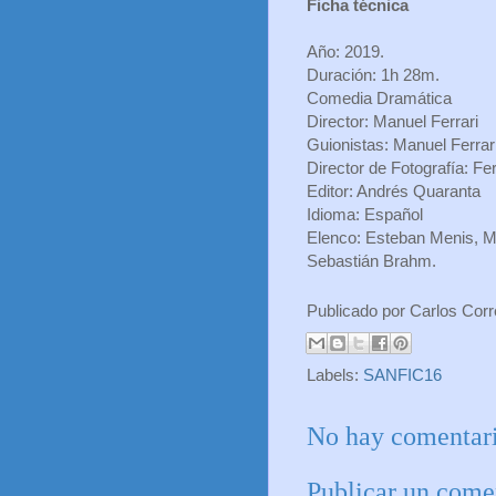
Ficha técnica
Año: 2019.
Duración: 1h 28m.
Comedia Dramática
Director: Manuel Ferrari
Guionistas: Manuel Ferra
Director de Fotografía: F
Editor: Andrés Quaranta
Idioma: Español
Elenco: Esteban Menis, Ma
Sebastián Brahm.
Publicado por
Carlos Cor
Labels:
SANFIC16
No hay comentari
Publicar un come