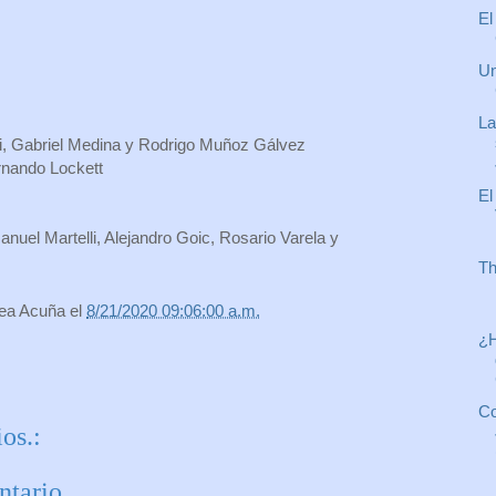
El
Un
La
ri, Gabriel Medina y Rodrigo Muñoz Gálvez
ernando Lockett
El
nuel Martelli, Alejandro Goic, Rosario Varela y
Th
rea Acuña
el
8/21/2020 09:06:00 a.m.
¿H
Co
os.:
ntario