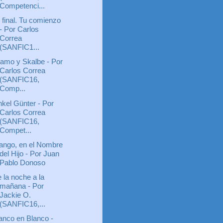
Competenci...
 final. Tu comienzo
- Por Carlos
Correa
(SANFIC1...
amo y Skalbe - Por
Carlos Correa
(SANFIC16,
Comp...
kel Günter - Por
Carlos Correa
(SANFIC16,
Compet...
ango, en el Nombre
del Hijo - Por Juan
Pablo Donoso
 la noche a la
mañana - Por
Jackie O.
(SANFIC16,...
anco en Blanco -