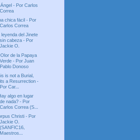
 Ángel - Por Carlos
Correa
a chica fácil - Por
Carlos Correa
 leyenda del Jinete
sin cabeza - Por
Jackie O.
 Olor de la Papaya
Verde - Por Juan
Pablo Donoso
is is not a Burial,
its a Resurrection -
Por Car...
ay algo en lugar
de nada? - Por
Carlos Correa (S...
rpus Christi - Por
Jackie O.
(SANFIC16,
Maestros...