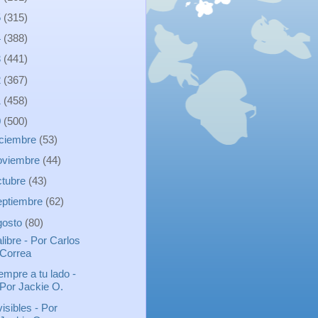
5
(315)
4
(388)
3
(441)
2
(367)
1
(458)
0
(500)
iciembre
(53)
oviembre
(44)
ctubre
(43)
eptiembre
(62)
gosto
(80)
libre - Por Carlos
Correa
empre a tu lado -
Por Jackie O.
visibles - Por