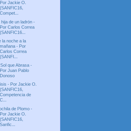
Por Jackie O.
(SANFIC16,
Compet...
 hija de un ladrón -
Por Carlos Correa
(SANFIC16...
 la noche a la
mañana - Por
Carlos Correa
(SANFI...
 Sol que Abrasa -
Por Juan Pablo
Donoso
isis - Por Jackie O.
(SANFIC16,
Competencia de
C...
chila de Plomo -
Por Jackie O.
(SANFIC16,
Sanfic...