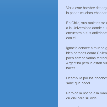
Ver a este hombre desorga
la pasan muchos chascarr
En Chile, sus maletas se e
a la Universidad donde su
encuentra a sus anfitrionas
con él.
Ignacio conoce a mucha ge
bien parados como Chilen
poco tiempo varias tentac
Argentina pero le están s
hacer.
Deambula por los rincones
sabe qué hacer.
Pero de la noche a la mañ
crucial para su vida.