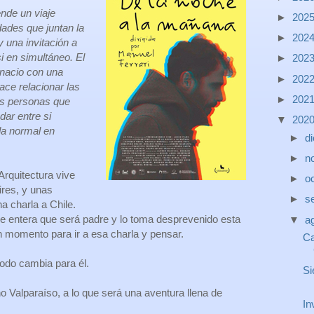
nde un viaje
►
202
dades que juntan la
►
202
y una invitación a
i en simultáneo. El
►
202
gnacio con una
►
202
ace relacionar las
►
202
as personas que
dar entre si
▼
202
da normal en
►
d
►
n
Arquitectura vive
►
o
res, y unas
►
s
na charla a Chile.
entera que será padre y lo toma desprevenido esta
▼
a
n momento para ir a esa charla y pensar.
Ca
odo cambia para él.
Si
o Valparaíso, a lo que será una aventura llena de
In