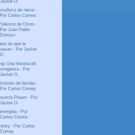
Jackie O.
 muñeco de nieve -
Por Carlos Correa
 Silencio de Otros -
Por Juan Pablo
Donoso
tes de que te
vayas - Por Jackie
O.
ng: Una historia de
venganza - Por
Jackie O.
ímenes de familia -
Por Carlos Correa
oyecto Power - Por
Jackie O.
mergida - Por
Carlos Correa
isky - Por Carlos
Correa