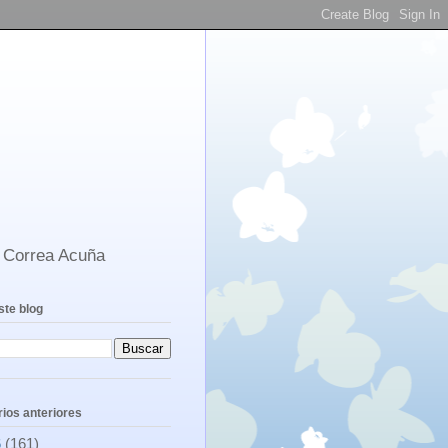
s Correa Acuña
ste blog
ios anteriores
6
(161)