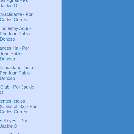
as Agrias - Por
Jackie O.
 practicante - Por
Carlos Correa
 no estoy Aquí -
Por Juan Pablo
Donoso
ances Ha - Por
Juan Pablo
Donoso
 Ciudadano Ilustre -
Por Juan Pablo
Donoso
 Club - Por Jackie
O.
entes letales
(Class of '83) - Por
Carlos Correa
s Reyes - Por
Jackie O.