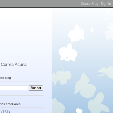
s Correa Acuña
ste blog
ios anteriores
6
(161)