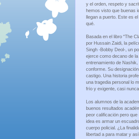
y el orden, respeto y sacri
hemos visto que buenas i
llegan a puerto. Este es 
qué.
Basada en el libro “The Cl
por Hussain Zaidi, la pelíc
Singh -Bobby Deol-, un po
ejerce como decano de la
entrenamiento de Nashik, I
conforme. Su designación
castigo. Una historia prof
una tragedia personal lo m
frío y exigente, casi nunc
Los alumnos de la academ
buenos resultados académic
peor calificación pero que
idea es armar un escuadrón
cuerpo policial. ¿La finali
libertad a para matar y a