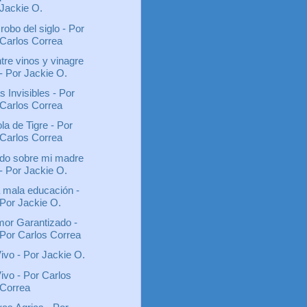
Jackie O.
 robo del siglo - Por
Carlos Correa
tre vinos y vinagre
- Por Jackie O.
s Invisibles - Por
Carlos Correa
la de Tigre - Por
Carlos Correa
do sobre mi madre
- Por Jackie O.
 mala educación -
Por Jackie O.
or Garantizado -
Por Carlos Correa
ivo - Por Jackie O.
ivo - Por Carlos
Correa