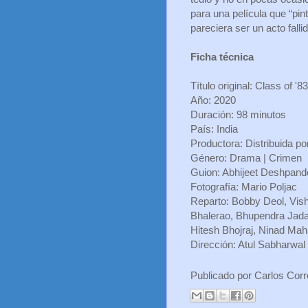
para una película que “pi
pareciera ser un acto fallid
Ficha técnica
Título original: Class of '83
Año: 2020
Duración: 98 minutos
País: India
Productora: Distribuida po
Género: Drama | Crimen
Guion: Abhijeet Deshpand
Fotografía: Mario Poljac
Reparto: Bobby Deol, Vis
Bhalerao, Bhupendra Jada
Hitesh Bhojraj, Ninad Ma
Dirección: Atul Sabharwal
Publicado por
Carlos Cor