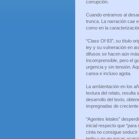
corrupción.
Cuando entramos al desarr
trunca. La narración cae e
como en la caracterizació
“Class Of 83”, su título or
ley y su vulneración en ar
difusos se hacen aún más 
Incomprensible, pero el gu
urgencia y sin tensión. Aq
cansa e incluso agota.
La ambientación en los año
textura del relato, resulta
desarrollo del texto, obte
impregnadas de creciente
“Agentes letales” desperdi
inicial respecto que “para 
cinta no consigue seducir 
tedio y no en pocas ocasi