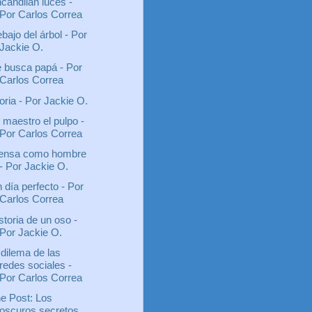
candilan luces -
Por Carlos Correa
bajo del árbol - Por
Jackie O.
 busca papá - Por
Carlos Correa
oria - Por Jackie O.
 maestro el pulpo -
Por Carlos Correa
ensa como hombre
- Por Jackie O.
 día perfecto - Por
Carlos Correa
storia de un oso -
Por Jackie O.
 dilema de las
redes sociales -
Por Carlos Correa
e Post: Los
oscuros secretos