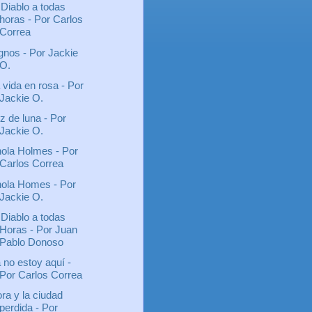
 Diablo a todas
horas - Por Carlos
Correa
gnos - Por Jackie
O.
 vida en rosa - Por
Jackie O.
z de luna - Por
Jackie O.
ola Holmes - Por
Carlos Correa
ola Homes - Por
Jackie O.
 Diablo a todas
Horas - Por Juan
Pablo Donoso
 no estoy aquí -
Por Carlos Correa
ra y la ciudad
perdida - Por