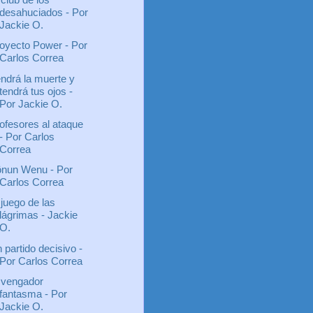
desahuciados - Por
Jackie O.
oyecto Power - Por
Carlos Correa
ndrá la muerte y
tendrá tus ojos -
Por Jackie O.
ofesores al ataque
- Por Carlos
Correa
nun Wenu - Por
Carlos Correa
 juego de las
lágrimas - Jackie
O.
 partido decisivo -
Por Carlos Correa
 vengador
fantasma - Por
Jackie O.