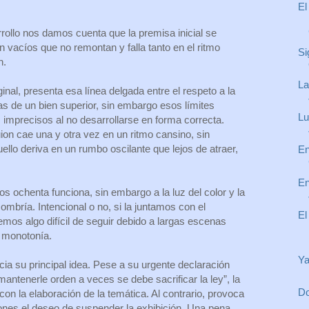
El
ollo nos damos cuenta que la premisa inicial se
n vacíos que no remontan y falla tanto en el ritmo
Si
n.
La
iginal, presenta esa línea delgada entre el respeto a la
as de un bien superior, sin embargo esos límites
Lu
imprecisos al no desarrollarse en forma correcta.
ion cae una y otra vez en un ritmo cansino, sin
uello deriva en un rumbo oscilante que lejos de atraer,
En
En
s ochenta funciona, sin embargo a la luz del color y la
 sombría. Intencional o no, si la juntamos con el
El
nemos algo difícil de seguir debido a largas escenas
 monotonía.
Ya
cia su principal idea. Pese a su urgente declaración
mantenerle orden a veces se debe sacrificar la ley”, la
Do
con la elaboración de la temática. Al contrario, provoca
ones el deseo de suspender la exhibición. Una pena