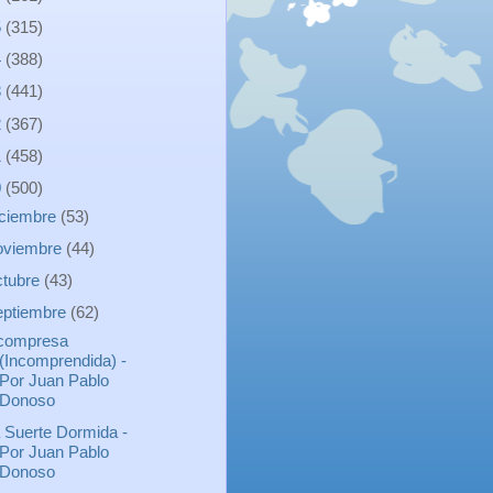
5
(315)
4
(388)
3
(441)
2
(367)
1
(458)
0
(500)
iciembre
(53)
oviembre
(44)
ctubre
(43)
eptiembre
(62)
compresa
(Incomprendida) -
Por Juan Pablo
Donoso
 Suerte Dormida -
Por Juan Pablo
Donoso