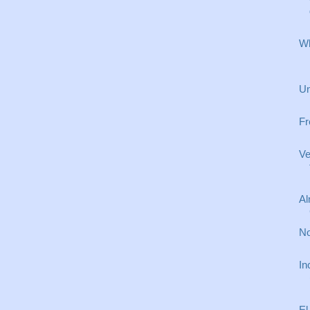
Wh
Un
Fr
Ve
Al
No
In
El