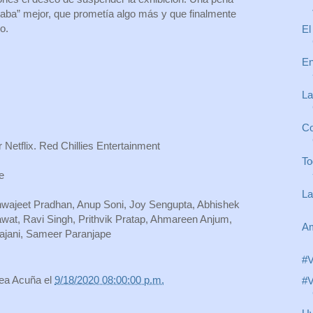
ntaba” mejor, que prometía algo más y que finalmente
o.
El
En
La
Co
r Netflix. Red Chillies Entertainment
To
e
La
hwajeet Pradhan, Anup Soni, Joy Sengupta, Abhishek
wat, Ravi Singh, Prithvik Pratap, Ahmareen Anjum,
Am
hajani, Sameer Paranjape
#V
rea Acuña
el
9/18/2020 08:00:00 p.m.
#V