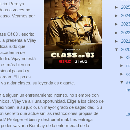
ficio. Pero ya
►
202
deas a veces no
►
202
el caso. Veamos por
►
202
►
202
ass Of 83", escrito
ula presenta a Vijay
►
202
licía rudo que
▼
202
 academia de
►
d
ndia. Vijay no está
 es más bien un
►
n
esional pasada y
►
o
arcan. El tipo es
▼
s
a va a dar clases, su leyenda es gigante.
In
ia siguen un entrenamiento intenso, no siempre con
os. Vijay ve allí una oportunidad. Elige a los cinco de
 exhiben, a su juicio, un mayor grado de sagacidad. Su
 secreto que actúe sin las restricciones propias del
La
dad? Proteger el bien y destruir el mal. Les entrega
sí poder salvar a Bombay de la enfermedad de la