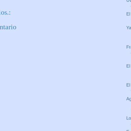
Uv
os.:
El
ntario
Ya
Fr
El
El
Ag
Lo