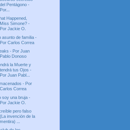
del Pentágono -
Por...
at Happened,
Miss Simone? -
Por Jackie O.
 asunto de familia -
Por Carlos Correa
eaks - Por Juan
Pablo Donoso
ndrá la Muerte y
tendrá tus Ojos -
Por Juan Pabl...
macenados - Por
Carlos Correa
 soy una bruja -
Por Jackie O.
creíble pero falso
(La invención de la
mentira) ...
 club de los