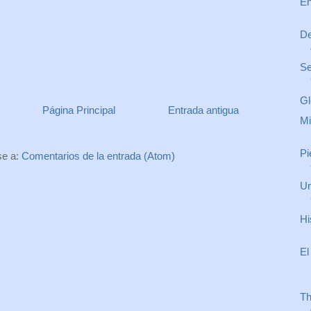
En
De
Se
Gl
Página Principal
Entrada antigua
Mi
Pi
se a:
Comentarios de la entrada (Atom)
Un
Hi
El
Th