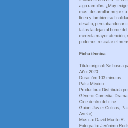
algo ramplón. ¿Muy exige
más, desarrollar mejor su 
línea y también su finalid
desafío, pero abandonar c
faltas la dejan al borde de
merecía mayor atención, m
podemos rescatar el mens
Ficha técnica
Título original: Se busca 
Año: 2020
Duración: 103 minutos
País: México
Productora: Distribuida po
Género: Comedia. Drama | 
Cine dentro del cine
Guion: Javier Colinas, Pa
Avelar)
Música: David Murillo R.
Fotografía: Jerónimo Rod