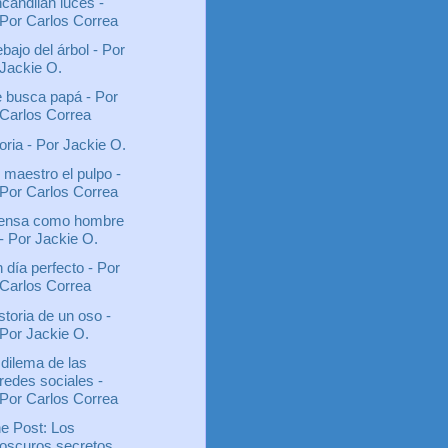
candilan luces -
Por Carlos Correa
bajo del árbol - Por
Jackie O.
 busca papá - Por
Carlos Correa
oria - Por Jackie O.
 maestro el pulpo -
Por Carlos Correa
ensa como hombre
- Por Jackie O.
 día perfecto - Por
Carlos Correa
storia de un oso -
Por Jackie O.
 dilema de las
redes sociales -
Por Carlos Correa
e Post: Los
oscuros secretos