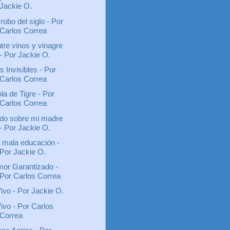
Jackie O.
 robo del siglo - Por
Carlos Correa
tre vinos y vinagre
- Por Jackie O.
s Invisibles - Por
Carlos Correa
la de Tigre - Por
Carlos Correa
do sobre mi madre
- Por Jackie O.
 mala educación -
Por Jackie O.
or Garantizado -
Por Carlos Correa
ivo - Por Jackie O.
ivo - Por Carlos
Correa