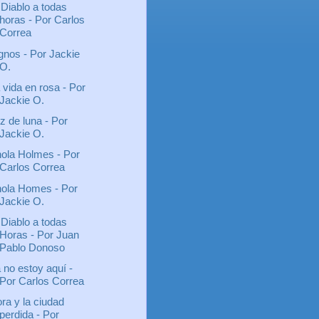
 Diablo a todas
horas - Por Carlos
Correa
gnos - Por Jackie
O.
 vida en rosa - Por
Jackie O.
z de luna - Por
Jackie O.
ola Holmes - Por
Carlos Correa
ola Homes - Por
Jackie O.
 Diablo a todas
Horas - Por Juan
Pablo Donoso
 no estoy aquí -
Por Carlos Correa
ra y la ciudad
perdida - Por