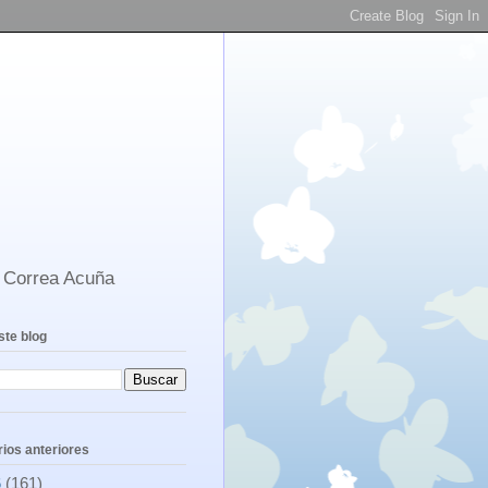
s Correa Acuña
ste blog
ios anteriores
6
(161)