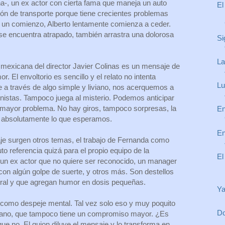
a-, un ex actor con cierta fama que maneja un auto
El
ión de transporte porque tiene crecientes problemas
 un comienzo, Alberto lentamente comienza a ceder.
e encuentra atrapado, también arrastra una dolorosa
Si
La
 mexicana del director Javier Colinas es un mensaje de
. El envoltorio es sencillo y el relato no intenta
Lu
e a través de algo simple y liviano, nos acerquemos a
onistas. Tampoco juega al misterio. Podemos anticipar
n mayor problema. No hay giros, tampoco sorpresas, la
En
ue absolutamente lo que esperamos.
En
aje surgen otros temas, el trabajo de Fernanda como
to referencia quizá para el propio equipo de la
El
de un ex actor que no quiere ser reconocido, un manager
on algún golpe de suerte, y otros más. Son destellos
ntral y que agregan humor en dosis pequeñas.
Ya
 como despeje mental. Tal vez solo eso y muy poquito
Do
no, que tampoco tiene un compromiso mayor. ¿Es
ue no. El guion diluye el mensaje y lo transforma en