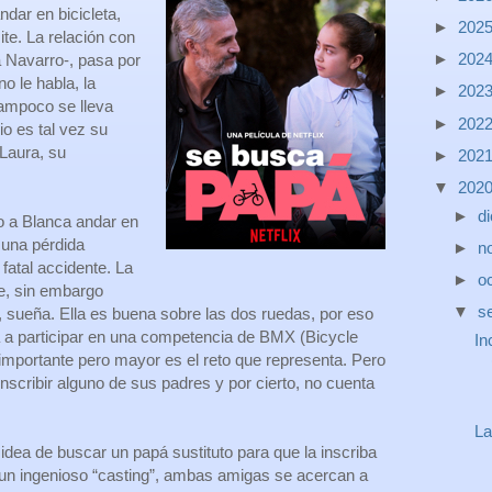
ndar en bicicleta,
►
202
mite. La relación con
►
202
 Navarro-, pasa por
 le habla, la
►
202
Tampoco se lleva
►
202
io es tal vez su
Laura, su
►
202
▼
202
►
d
do a Blanca andar en
 una pérdida
►
n
fatal accidente. La
►
o
e, sin embargo
▼
s
, sueña. Ella es buena sobre las dos ruedas, por eso
 a participar en una competencia de BMX (Bicycle
In
importante pero mayor es el reto que representa. Pero
nscribir alguno de sus padres y por cierto, no cuenta
La
dea de buscar un papá sustituto para que la inscriba
un ingenioso “casting”, ambas amigas se acercan a