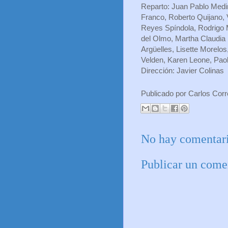
Reparto: Juan Pablo Medin
Franco, Roberto Quijano, V
Reyes Spíndola, Rodrigo M
del Olmo, Martha Claudia
Argüelles, Lisette Morelo
Velden, Karen Leone, Paol
Dirección: Javier Colinas
Publicado por
Carlos Cor
No hay comentari
Publicar un come