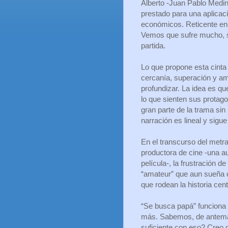
Alberto -Juan Pablo Medin
prestado para una aplicac
económicos. Reticente en
Vemos que sufre mucho, s
partida.
Lo que propone esta cinta
cercanía, superación y amor
profundizar. La idea es qu
lo que sienten sus protag
gran parte de la trama si
narración es lineal y sig
En el transcurso del metr
productora de cine -una au
película-, la frustración 
“amateur” que aun sueña c
que rodean la historia ce
“Se busca papá” funciona
más. Sabemos, de antema
suficiente con eso? Creo q