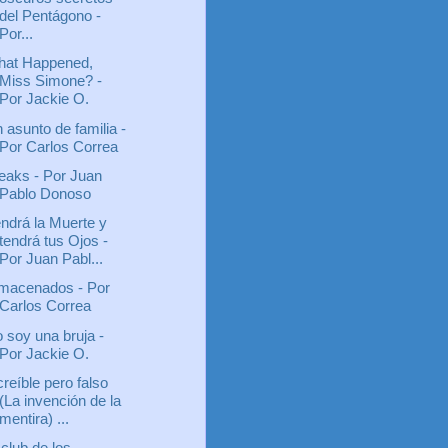
del Pentágono -
Por...
at Happened,
Miss Simone? -
Por Jackie O.
 asunto de familia -
Por Carlos Correa
eaks - Por Juan
Pablo Donoso
ndrá la Muerte y
tendrá tus Ojos -
Por Juan Pabl...
macenados - Por
Carlos Correa
 soy una bruja -
Por Jackie O.
creíble pero falso
(La invención de la
mentira) ...
 club de los