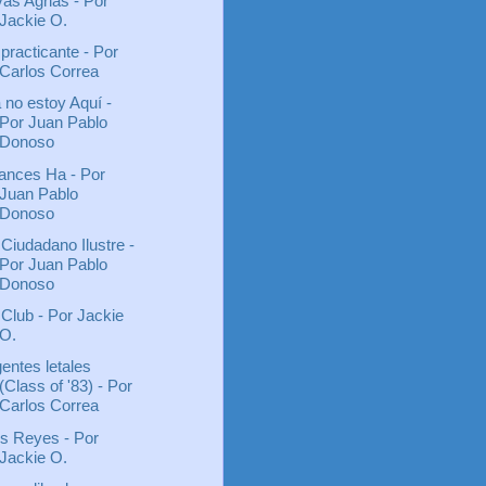
as Agrias - Por
Jackie O.
 practicante - Por
Carlos Correa
 no estoy Aquí -
Por Juan Pablo
Donoso
ances Ha - Por
Juan Pablo
Donoso
 Ciudadano Ilustre -
Por Juan Pablo
Donoso
 Club - Por Jackie
O.
entes letales
(Class of '83) - Por
Carlos Correa
s Reyes - Por
Jackie O.