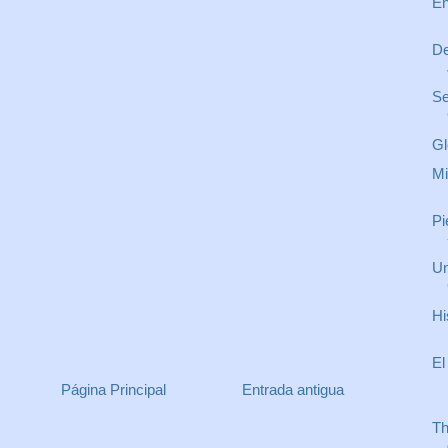
En
De
Se
Gl
Mi
Pi
Un
Hi
El
Página Principal
Entrada antigua
Th