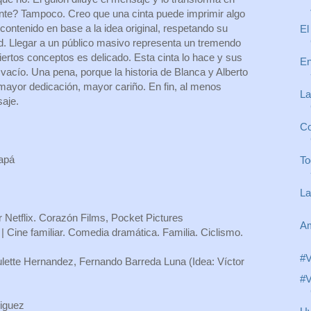
nte? Tampoco. Creo que una cinta puede imprimir algo
contenido en base a la idea original, respetando su
El
ad. Llegar a un público masivo representa un tremendo
iertos conceptos es delicado. Esta cinta lo hace y sus
En
l vacío. Una pena, porque la historia de Blanca y Alberto
ayor dedicación, mayor cariño. En fin, al menos
La
aje.
Co
papá
To
La
r Netflix. Corazón Films, Pocket Pictures
Am
Cine familiar. Comedia dramática. Familia. Ciclismo.
#V
ulette Hernandez, Fernando Barreda Luna (Idea: Víctor
#V
riguez