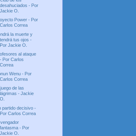
desahuciados - Por
Jackie O.
oyecto Power - Por
Carlos Correa
ndrá la muerte y
tendrá tus ojos -
Por Jackie O.
ofesores al ataque
- Por Carlos
Correa
nun Wenu - Por
Carlos Correa
 juego de las
lágrimas - Jackie
O.
 partido decisivo -
Por Carlos Correa
 vengador
fantasma - Por
Jackie O.