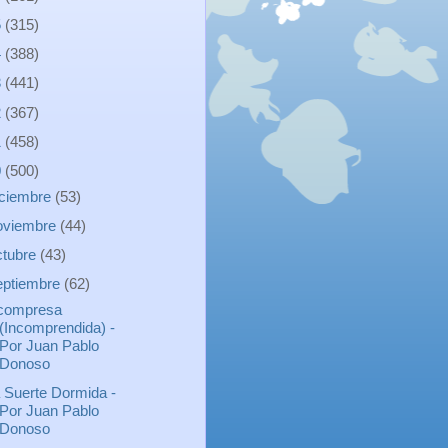
5
(315)
4
(388)
3
(441)
2
(367)
1
(458)
0
(500)
iciembre
(53)
oviembre
(44)
ctubre
(43)
eptiembre
(62)
compresa
(Incomprendida) -
Por Juan Pablo
Donoso
 Suerte Dormida -
Por Juan Pablo
Donoso