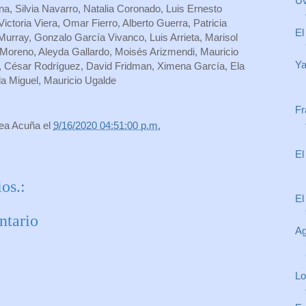
Uv
a, Silvia Navarro, Natalia Coronado, Luis Ernesto
ictoria Viera, Omar Fierro, Alberto Guerra, Patricia
El
urray, Gonzalo García Vivanco, Luis Arrieta, Marisol
 Moreno, Aleyda Gallardo, Moisés Arizmendi, Mauricio
Ya
s, César Rodríguez, David Fridman, Ximena García, Ela
a Miguel, Mauricio Ugalde
Fr
rea Acuña
el
9/16/2020 04:51:00 p.m.
El
os.:
El
ntario
Ag
Lo