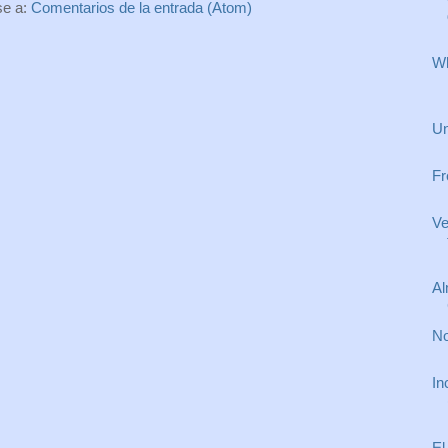
se a:
Comentarios de la entrada (Atom)
Wh
Un
Fr
Ve
Al
No
In
El