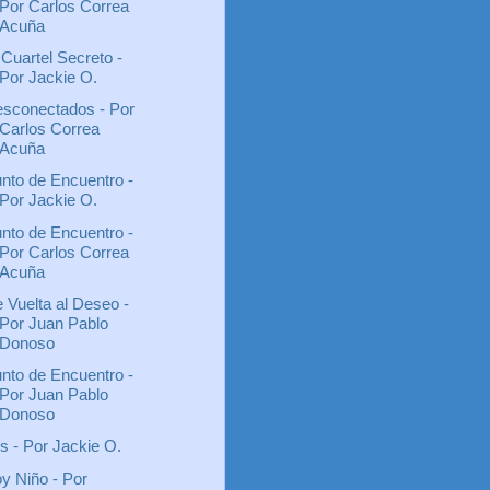
Por Carlos Correa
Acuña
 Cuartel Secreto -
Por Jackie O.
sconectados - Por
Carlos Correa
Acuña
nto de Encuentro -
Por Jackie O.
nto de Encuentro -
Por Carlos Correa
Acuña
 Vuelta al Deseo -
Por Juan Pablo
Donoso
nto de Encuentro -
Por Juan Pablo
Donoso
is - Por Jackie O.
y Niño - Por