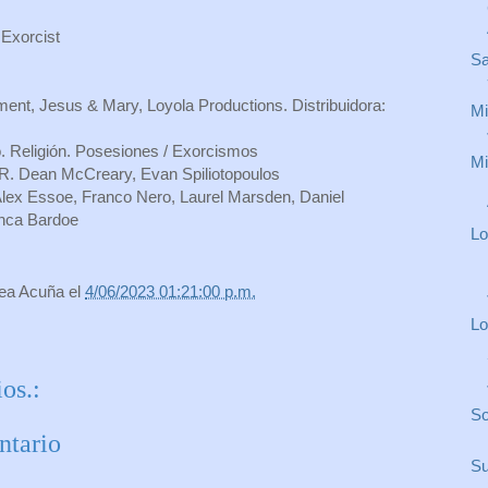
 Exorcist
Sa
ent, Jesus & Mary, Loyola Productions. Distribuidora:
Mi
co. Religión. Posesiones / Exorcismos
Mi
 R. Dean McCreary, Evan Spiliotopoulos
Alex Essoe, Franco Nero, Laurel Marsden, Daniel
anca Bardoe
Lo
rea Acuña
el
4/06/2023 01:21:00 p.m.
Lo
os.:
So
ntario
Su