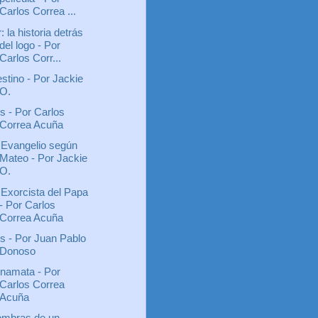
Carlos Correa ...
r: la historia detrás
del logo - Por
Carlos Corr...
stino - Por Jackie
O.
is - Por Carlos
Correa Acuña
 Evangelio según
Mateo - Por Jackie
O.
 Exorcista del Papa
- Por Carlos
Correa Acuña
is - Por Juan Pablo
Donoso
namata - Por
Carlos Correa
Acuña
mbras de un