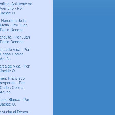
nfield, Asistente de
Vampiro - Por
Jackie O.
 Heredera de la
Mafia - Por Juan
Pablo Donoso
anquita - Por Juan
Pablo Donoso
rca de Vida - Por
Carlos Correa
Acuña
rca de Vida - Por
Jackie O.
én: Francisco
responde - Por
Carlos Correa
Acuña
 Loto Blanco - Por
Jackie O.
 Vuelta al Deseo -