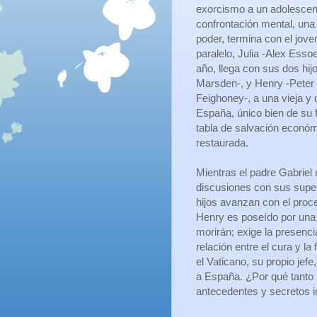
exorcismo a un adolescen
confrontación mental, una
poder, termina con el jove
paralelo, Julia -Alex Esso
año, llega con sus dos hij
Marsden-, y Henry -Pete
Feighoney-, a una vieja y 
España, único bien de su f
tabla de salvación econó
restaurada.
Mientras el padre Gabriel
discusiones con sus superi
hijos avanzan con el proce
Henry es poseído por una 
morirán; exige la presen
relación entre el cura y l
el Vaticano, su propio jefe
a España. ¿Por qué tanto 
antecedentes y secretos i