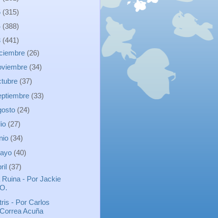
5
(315)
4
(388)
3
(441)
iciembre
(26)
oviembre
(34)
ctubre
(37)
eptiembre
(33)
gosto
(24)
lio
(27)
unio
(34)
ayo
(40)
ril
(37)
 Ruina - Por Jackie
O.
tris - Por Carlos
Correa Acuña