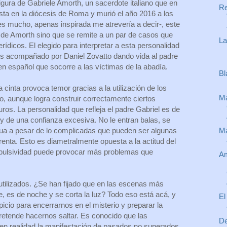
figura de Gabriele Amorth, un sacerdote italiano que en
Re
a en la diócesis de Roma y murió el año 2016 a los
es mucho, apenas inspirada me atrevería a decir-, este
a de Amorth sino que se remite a un par de casos que
La
ídicos. El elegido para interpretar a esta personalidad
es acompañado por Daniel Zovatto dando vida al padre
en español que socorre a las víctimas de la abadía.
Bl
la cinta provoca temor gracias a la utilización de los
Ma
o, aunque logra construir correctamente ciertos
os. La personalidad que refleja el padre Gabriel es de
y de una confianza excesiva. No le entran balas, se
Ma
a a pesar de lo complicadas que pueden ser algunas
renta. Esto es diametralmente opuesta a la actitud del
mpulsividad puede provocar más problemas que
Am
tilizados. ¿Se han fijado que en las escenas más
, es de noche y se corta la luz? Todo eso está acá, y
El
icio para encerrarnos en el misterio y preparar la
retende hacernos saltar. Es conocido que las
De
en realidad la manifestación de pasados no superados,