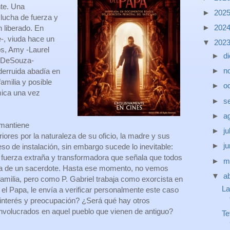
te. Una
►
202
 lucha de fuerza y
►
202
n liberado. En
e-, viuda hace un
▼
202
os, Amy -Laurel
►
d
r DeSouza-
►
n
derruida abadía en
amilia y posible
►
o
mica una vez
►
s
►
a
 mantiene
►
ju
ores por la naturaleza de su oficio, la madre y sus
►
j
so de instalación, sin embargo sucede lo inevitable:
fuerza extraña y transformadora que señala que todos
►
m
cia de un sacerdote. Hasta ese momento, no vemos
▼
ab
a familia, pero como P. Gabriel trabaja como exorcista en
La
, el Papa, le envía a verificar personalmente este caso
interés y preocupación? ¿Será qué hay otros
nvolucrados en aquel pueblo que vienen de antiguo?
Te