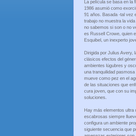
La película se basa en la 
1986 asumió como exorcist
91 años. Basada -tal vez 
trabajo no muestra la vid
no sabemos si son o no ver
es Russell Crowe, quien 
Esquibel, un inexperto jov
Dirigida por Julius Avery, 
clásicos efectos del géner
ambientes lúgubres y oscur
una tranquilidad pasmosa 
mueve como pez en el agu
de las situaciones que enf
cura joven, que con su i
soluciones.
Hay más elementos ultra u
escabrosas siempre llueve
configura un ambiente prop
siguiente secuencia que p
amenazas exteriores son 