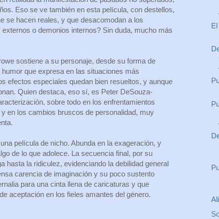
os. Eso se ve también en esta película, con destellos,
e se hacen reales, y que desacomodan a los
El
 externos o demonios internos? Sin duda, mucho más
De
rowe sostiene a su personaje, desde su forma de
e humor que expresa en las situaciones más
Pu
os efectos especiales quedan bien resueltos, y aunque
onan. Quien destaca, eso sí, es Peter DeSouza-
racterización, sobre todo en los enfrentamientos
Pu
a y en los cambios bruscos de personalidad, muy
enta.
De
 una película de nicho. Abunda en la exageración, y
lgo de lo que adolece. La secuencia final, por su
a hasta la ridiculez, evidenciando la debilidad general
Pu
ensa carencia de imaginación y su poco sustento
rnalia para una cinta llena de caricaturas y que
e aceptación en los fieles amantes del género.
Al
So