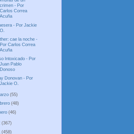
crimen - Por
Carlos Correa
Acuña
esera - Por Jackie
O.
ther: cae la noche -
Por Carlos Correa
Acuña
o Intoxicado - Por
Juan Pablo
Donoso
y Donovan - Por
Jackie O.
arzo
(55)
ebrero
(48)
nero
(46)
2
(367)
1
(458)