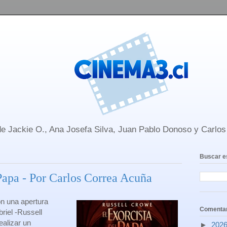
e Jackie O., Ana Josefa Silva, Juan Pablo Donoso y Carlo
Buscar e
Papa - Por Carlos Correa Acuña
n una apertura
Comentar
riel -Russell
ealizar un
►
202