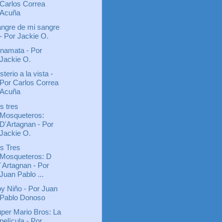
Carlos Correa
Acuña
ngre de mi sangre
- Por Jackie O.
namata - Por
Jackie O.
sterio a la vista -
Por Carlos Correa
Acuña
s tres
Mosqueteros:
D'Artagnan - Por
Jackie O.
s Tres
Mosqueteros: D
´Artagnan - Por
Juan Pablo ...
y Niño - Por Juan
Pablo Donoso
per Mario Bros: La
película - Por