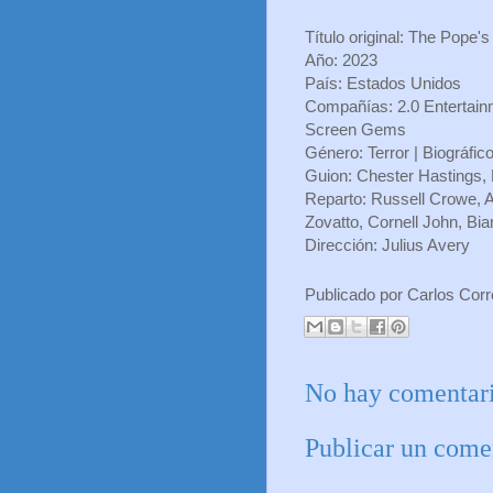
Título original: The Pope's
Año: 2023
País: Estados Unidos
Compañías: 2.0 Entertainm
Screen Gems
Género: Terror | Biográfi
Guion: Chester Hastings,
Reparto: Russell Crowe, 
Zovatto, Cornell John, Bi
Dirección: Julius Avery
Publicado por
Carlos Cor
No hay comentari
Publicar un come