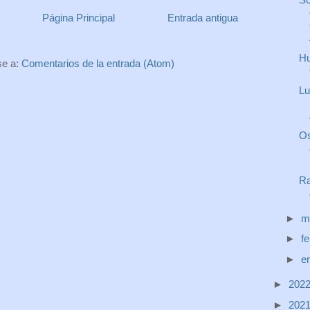
Página Principal
Entrada antigua
Hu
se a:
Comentarios de la entrada (Atom)
Lu
Os
Ra
►
m
►
f
►
e
►
202
►
202