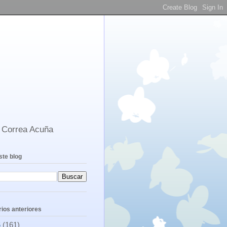
s Correa Acuña
ste blog
ios anteriores
6
(161)