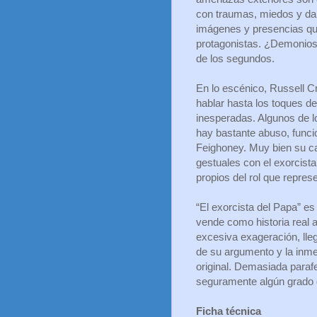
con traumas, miedos y dañ
imágenes y presencias qu
protagonistas. ¿Demonios
de los segundos.
En lo escénico, Russell C
hablar hasta los toques d
inesperadas. Algunos de l
hay bastante abuso, funci
Feighoney. Muy bien su ca
gestuales con el exorcist
propios del rol que repres
“El exorcista del Papa” es
vende como historia real a
excesiva exageración, lleg
de su argumento y la inm
original. Demasiada parafe
seguramente algún grado d
Ficha técnica