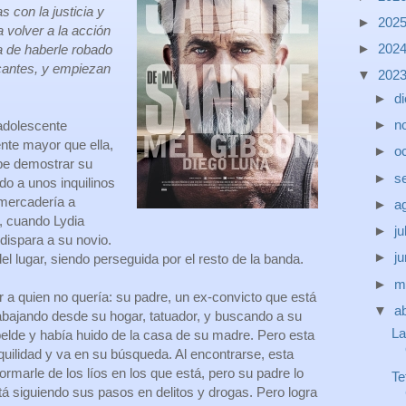
 con la justicia y
►
202
 volver a la acción
►
202
a de haberle robado
cantes, y empiezan
▼
202
►
d
►
n
adolescente
nte mayor que ella,
►
o
be demostrar su
►
s
do a unos inquilinos
mercadería a
►
a
, cuando Lydia
►
ju
 dispara a su novio.
►
j
l lugar, siendo perseguida por el resto de la banda.
►
m
a quien no quería: su padre, un ex-convicto que está
▼
ab
rabajando desde su hogar, tatuador, y buscando a su
La
elde y había huido de la casa de su madre. Pero esta
nquilidad y va en su búsqueda. Al encontrarse, esta
ormarle de los líos en los que está, pero su padre lo
Te
tá siguiendo sus pasos en delitos y drogas. Pero logra