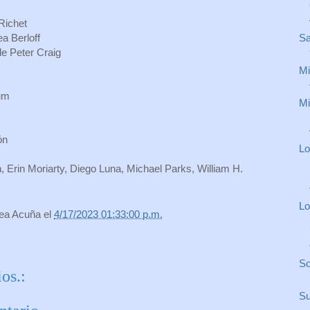
Richet
Sa
a Berloff
e Peter Craig
Mi
um
Mi
ón
Lo
, Erin Moriarty, Diego Luna, Michael Parks, William H.
Lo
rea Acuña
el
4/17/2023 01:33:00 p.m.
So
os.:
Su