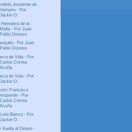
nfield, Asistente de
Vampiro - Por
Jackie O.
 Heredera de la
Mafia - Por Juan
Pablo Donoso
anquita - Por Juan
Pablo Donoso
rca de Vida - Por
Carlos Correa
Acuña
rca de Vida - Por
Jackie O.
én: Francisco
responde - Por
Carlos Correa
Acuña
 Loto Blanco - Por
Jackie O.
 Vuelta al Deseo -