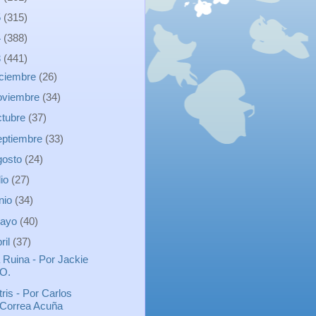
5
(315)
4
(388)
3
(441)
iciembre
(26)
oviembre
(34)
ctubre
(37)
eptiembre
(33)
gosto
(24)
lio
(27)
unio
(34)
ayo
(40)
ril
(37)
 Ruina - Por Jackie
O.
tris - Por Carlos
Correa Acuña