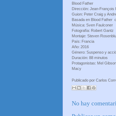
Blood Father
Dirección: Jean-François 
Guion: Peter Craig y Andre
Basada en Blood Father d
Música: Sven Faulconer
Fotografía: Robert Gantz
Montaje: Steven Rosenbl
País: Francia
Año: 2016
Género: Suspenso y acci
Duración: 88 minutos
Protagonistas: Mel Gibson
Macy
Publicado por
Carlos Cor
No hay comentari