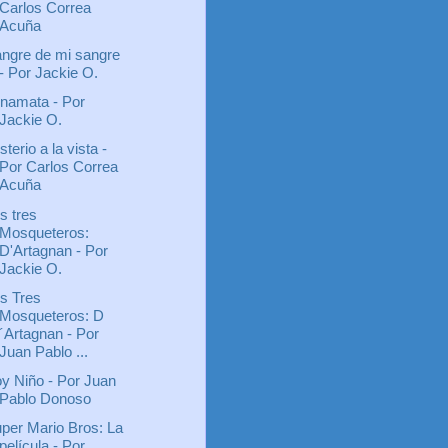
Carlos Correa
Acuña
ngre de mi sangre
- Por Jackie O.
namata - Por
Jackie O.
sterio a la vista -
Por Carlos Correa
Acuña
s tres
Mosqueteros:
D'Artagnan - Por
Jackie O.
s Tres
Mosqueteros: D
´Artagnan - Por
Juan Pablo ...
y Niño - Por Juan
Pablo Donoso
per Mario Bros: La
película - Por