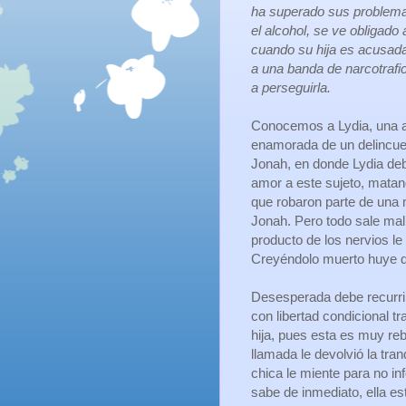
ha superado sus problemas
el alcohol, se ve obligado a
cuando su hija es acusad
a una banda de narcotrafi
a perseguirla.
Conocemos a Lydia, una 
enamorada de un delincue
Jonah, en donde Lydia de
amor a este sujeto, matan
que robaron parte de una 
Jonah. Pero todo sale mal
producto de los nervios le
Creyéndolo muerto huye de
Desesperada debe recurrir 
con libertad condicional t
hija, pues esta es muy reb
llamada le devolvió la tra
chica le miente para no inf
sabe de inmediato, ella es