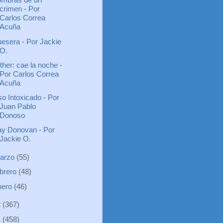
crimen - Por
Carlos Correa
Acuña
esera - Por Jackie
O.
ther: cae la noche -
Por Carlos Correa
Acuña
o Intoxicado - Por
Juan Pablo
Donoso
y Donovan - Por
Jackie O.
arzo
(55)
ebrero
(48)
nero
(46)
2
(367)
1
(458)