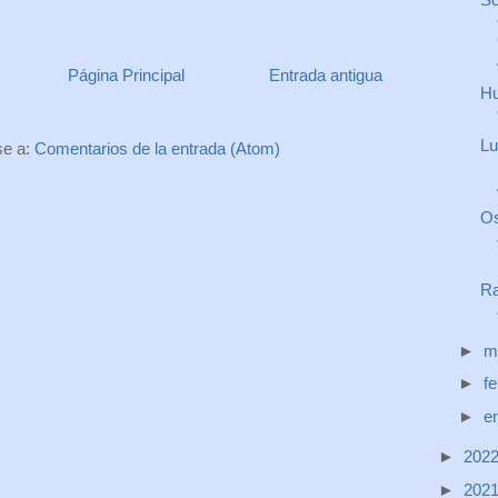
Página Principal
Entrada antigua
Hu
Lu
se a:
Comentarios de la entrada (Atom)
Os
Ra
►
m
►
f
►
e
►
202
►
202