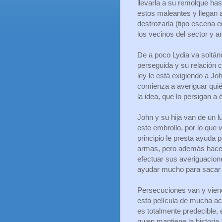
llevarla a su remolque has
estos maleantes y llegan a
destrozarla (tipo escena 
los vecinos del sector y a
De a poco Lydia va soltán
perseguida y su relación 
ley le está exigiendo a J
comienza a averiguar quie
la idea, que lo persigan a é
John y su hija van de un l
este embrollo, por lo que 
principio le presta ayuda p
armas, pero además hace u
efectuar sus averiguacion
ayudar mucho para sacar a
Persecuciones van y viene
esta película de mucha ac
es totalmente predecible, 
quien mantiene la historia