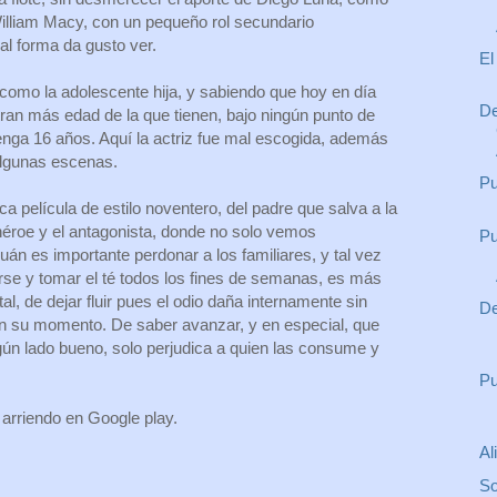
illiam Macy, con un pequeño rol secundario
al forma da gusto ver.
El
como la adolescente hija, y sabiendo que hoy en día
De
an más edad de la que tienen, bajo ningún punto de
tenga 16 años. Aquí la actriz fue mal escogida, además
 algunas escenas.
Pu
ica película de estilo noventero, del padre que salva a la
 héroe y el antagonista, donde no solo vemos
Pu
án es importante perdonar a los familiares, y tal vez
arse y tomar el té todos los fines de semanas, es más
l, de dejar fluir pues el odio daña internamente sin
De
 en su momento. De saber avanzar, y en especial, que
gún lado bueno, solo perjudica a quien las consume y
Pu
n arriendo en Google play.
Al
So