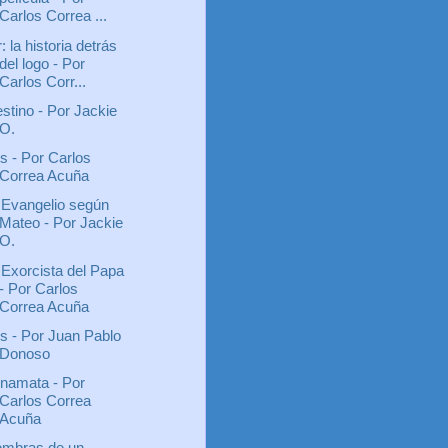
Carlos Correa ...
r: la historia detrás
del logo - Por
Carlos Corr...
stino - Por Jackie
O.
is - Por Carlos
Correa Acuña
 Evangelio según
Mateo - Por Jackie
O.
 Exorcista del Papa
- Por Carlos
Correa Acuña
is - Por Juan Pablo
Donoso
namata - Por
Carlos Correa
Acuña
mbras de un