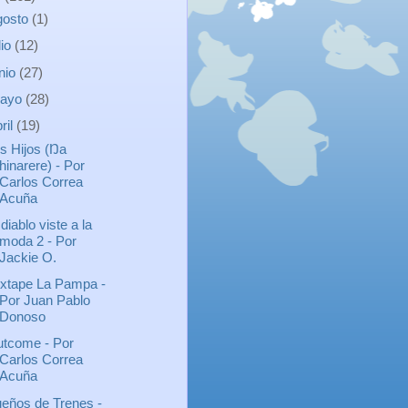
gosto
(1)
lio
(12)
unio
(27)
ayo
(28)
ril
(19)
s Hijos (Ŋa
hinarere) - Por
Carlos Correa
Acuña
 diablo viste a la
moda 2 - Por
Jackie O.
xtape La Pampa -
Por Juan Pablo
Donoso
tcome - Por
Carlos Correa
Acuña
eños de Trenes -