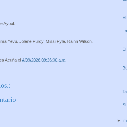
El
ire Ayoub
La
ma Yevu, Jolene Purdy, Missi Pyle, Rainn Wilson.
El
rea Acuña
el
4/09/2026 08:36:00 a.m.
Bu
os.:
Ta
ntario
Si
►
m