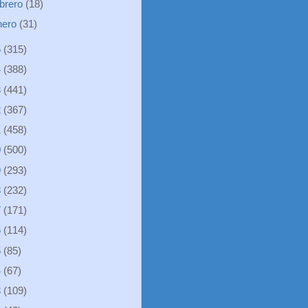
ebrero
(18)
nero
(31)
5
(315)
4
(388)
3
(441)
2
(367)
1
(458)
0
(500)
9
(293)
8
(232)
7
(171)
6
(114)
5
(85)
4
(67)
3
(109)