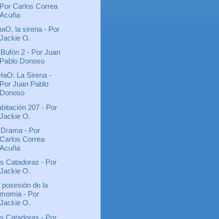
Por Carlos Correa
Acuña
aO, la sirena - Por
Jackie O.
 Bufón 2 - Por Juan
Pablo Donoso
aO: La Sirena -
Por Juan Pablo
Donoso
bitación 207 - Por
Jackie O.
 Drama - Por
Carlos Correa
Acuña
s Catadoras - Por
Jackie O.
 posesión de la
momia - Por
Jackie O.
s Catadoras - Por