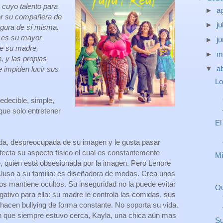
, cuyo talento para
►
a
or su compañera de
►
ju
egura de sí misma.
, es su mayor
►
j
de su madre,
►
m
 y las propias
▼
ab
 impiden lucir sus
Lo
edecible, simple,
que solo entretener
El
ada, despreocupada de su imagen y le gusta pasar
fecta su aspecto físico el cual es constantemente
Mi
, quien está obsesionada por la imagen. Pero Lenore
ncluso a su familia: es diseñadora de modas. Crea unos
os mantiene ocultos. Su inseguridad no la puede evitar
Ou
ativo para ella: su madre le controla las comidas, sus
hacen bullying de forma constante. No soporta su vida.
n que siempre estuvo cerca, Kayla, una chica aún mas
Su