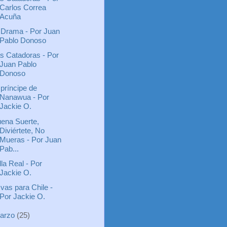
Carlos Correa
Acuña
 Drama - Por Juan
Pablo Donoso
s Catadoras - Por
Juan Pablo
Donoso
 príncipe de
Nanawua - Por
Jackie O.
ena Suerte,
Diviértete, No
Mueras - Por Juan
Pab...
lla Real - Por
Jackie O.
 vas para Chile -
Por Jackie O.
arzo
(25)