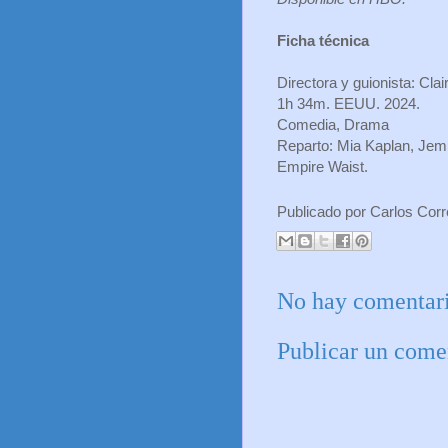
Ficha técnica
Directora y guionista: Cla
1h 34m. EEUU. 2024.
Comedia, Drama
Reparto: Mia Kaplan, Jemi
Empire Waist.
Publicado por
Carlos Cor
No hay comentari
Publicar un come