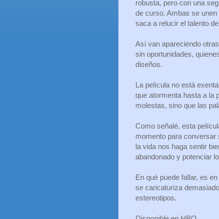
robusta, pero con una se
de curso. Ambas se unen 
saca a relucir el talento 
Así van apareciendo otras
sin oportunidades, quiene
diseños.
La película no está exent
que atormenta hasta a la 
molestas, sino que las pal
Como señalé, esta pelícu
momento para conversar so
la vida nos haga sentir b
abandonado y potenciar l
En qué puede fallar, es e
se caricaturiza demasiad
estereotipos.
Disponible en HBO.