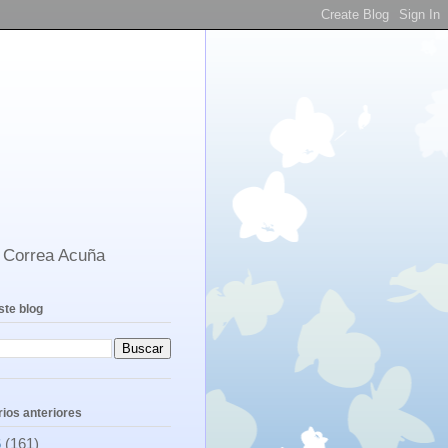
s Correa Acuña
ste blog
ios anteriores
6
(161)