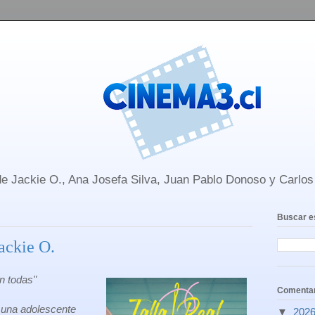
e Jackie O., Ana Josefa Silva, Juan Pablo Donoso y Carlo
Buscar e
Jackie O.
en todas"
Comentar
s una adolescente
▼
202