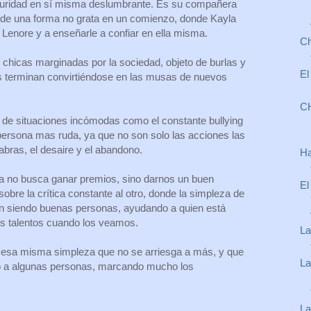
guridad en sí misma deslumbrante. Es su compañera
de una forma no grata en un comienzo, donde Kayla
de Lenore y a enseñarle a confiar en ella misma.
Ch
 chicas marginadas por la sociedad, objeto de burlas y
El
s terminan convirtiéndose en las musas de nuevos
CH
a de situaciones incómodas como el constante bullying
persona mas ruda, ya que no son solo las acciones las
abras, el desaire y el abandono.
Ha
la no busca ganar premios, sino darnos un buen
El
bre la crítica constante al otro, donde la simpleza de
ien siendo buenas personas, ayudando a quien está
os talentos cuando los veamos.
La
n esa misma simpleza que no se arriesga a más, y que
La
o a algunas personas, marcando mucho los
La