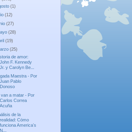
gosto
(1)
lio
(12)
unio
(27)
ayo
(28)
ril
(19)
arzo
(25)
storia de amor:
John F. Kennedy
Jr. y Carolyn Be...
gada Maestra - Por
Juan Pablo
Donoso
 van a matar - Por
Carlos Correa
Acuña
álisis de la
realidad: Cómo
funciona America's
N...