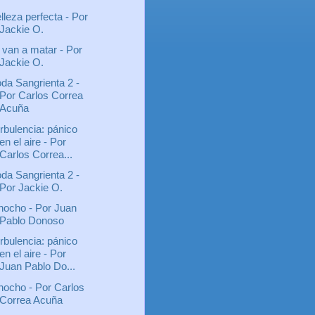
lleza perfecta - Por
Jackie O.
 van a matar - Por
Jackie O.
da Sangrienta 2 -
Por Carlos Correa
Acuña
rbulencia: pánico
en el aire - Por
Carlos Correa...
da Sangrienta 2 -
Por Jackie O.
nocho - Por Juan
Pablo Donoso
rbulencia: pánico
en el aire - Por
Juan Pablo Do...
nocho - Por Carlos
Correa Acuña