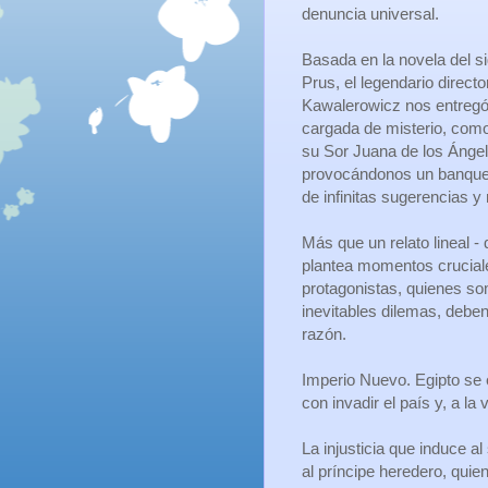
denuncia universal.
Basada en la novela del s
Prus, el legendario directo
Kawalerowicz nos entregó
cargada de misterio, como
su Sor Juana de los Ánge
provocándonos un banque
de infinitas sugerencias y 
Más que un relato lineal - 
plantea momentos cruciale
protagonistas, quienes so
inevitables dilemas, deben
razón.
Imperio Nuevo. Egipto se 
con invadir el país y, a l
La injusticia que induce a
al príncipe heredero, quien