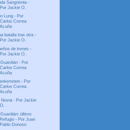
da Sangrienta -
Por Jackie O.
on Lung - Por
Carlos Correa
Acuña
a batalla tras otra -
Por Jackie O.
eños de trenes -
Por Jackie O.
 Guardián - Por
Carlos Correa
Acuña
ankenstein - Por
Carlos Correa
Acuña
 Novia - Por Jackie
O.
 Guardián: último
Refugio - Por Juan
Pablo Donoso