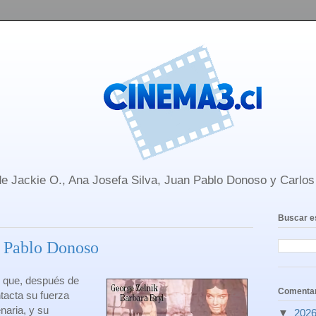
e Jackie O., Ana Josefa Silva, Juan Pablo Donoso y Carlo
Buscar e
n Pablo Donoso
o que, después de
Comentar
tacta su fuerza
naria, y su
▼
202