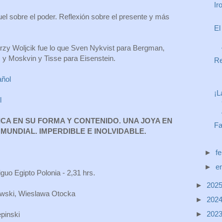
Ir
ruel sobre el poder. Reflexión sobre el presente y más
El
Jerzy Woljcik fue lo que Sven Nykvist para Bergman,
 y Moskvin y Tisse para Eisenstein.
Re
añol
¡L
l
ICA EN SU FORMA Y CONTENIDO. UNA JOYA EN
Fa
 MUNDIAL. IMPERDIBLE E INOLVIDABLE.
►
f
►
e
guo Egipto Polonia - 2,31 hrs.
►
202
owski, Wieslawa Otocka
►
202
i
►
202
epinski