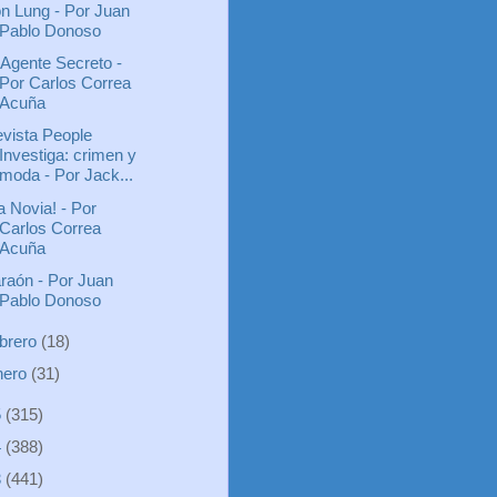
on Lung - Por Juan
Pablo Donoso
 Agente Secreto -
Por Carlos Correa
Acuña
vista People
Investiga: crimen y
moda - Por Jack...
a Novia! - Por
Carlos Correa
Acuña
raón - Por Juan
Pablo Donoso
ebrero
(18)
nero
(31)
5
(315)
4
(388)
3
(441)