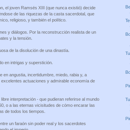
Be
, el joven Ramsés XIII (que nunca existió) decide
iéndose de las riquezas de la casta sacerdotal, que
co, religioso, y también el político.
Te
es y diálogos. Por la reconstrucción realista de un
Bo
ates y la tensión.
osa de la disolución de una dinastía.
Tu
o en intrigas y superstición.
Bo
 en angustia, incertidumbre, miedo, rabia y, a
 excelentes actuaciones y admirable economía de
Pi
libre interpretación - que pudieran referirse al mundo
Tu
60, o a las eternas vicisitudes de cómo encarar las
s de todos los tiempos.
Pi
entre un faraón sin poder real y los sacerdotes
endo el imperio.