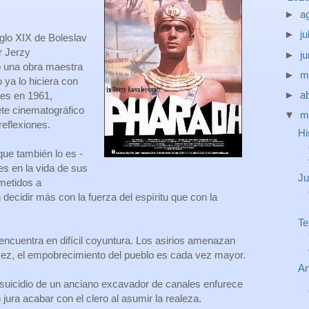
►
a
►
ju
iglo XIX de Boleslav
r Jerzy
►
j
 una obra maestra
►
m
 ya lo hiciera con
►
ab
les en 1961,
te cinematográfico
▼
m
reflexiones.
Hi
que también lo es -
s en la vida de sus
Ju
metidos a
 decidir más con la fuerza del espíritu que con la
Te
encuentra en difícil coyuntura. Los asirios amenazan
a vez, el empobrecimiento del pueblo es cada vez mayor.
An
l suicidio de un anciano excavador de canales enfurece
 jura acabar con el clero al asumir la realeza.