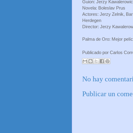
Guion: Jerzy Kawalerowic
Novela: Boleslav Prus
Actores: Jerzy Zelnik, B
Herdegen
Director: Jerzy Kawalero
Palma de Oro: Mejor pelí
Publicado por
Carlos Cor
No hay comentari
Publicar un come