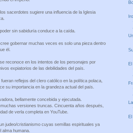
Bo
 los sacerdotes sugiere una influencia de la Iglesia
Ir
ca.
poder sin sabiduría conduce a la caída.
Un
n cree gobernar muchas veces es solo una pieza dentro
ue él.
Su
se reconoce en los intentos de los personajes por
El
hivos expiatorios de las debilidades del país.
fueran reflejos del clero católico en la política polaca,
Fr
ce su importancia en la grandeza actual del país.
tivadora, bellamente concebida y ejecutada.
La
muchas versiones truncas. Cincuenta años después,
nidad de verla completa en YouTube.
El
un judeo/cristianismo cuyas semillas espirituales ya
el alma humana.