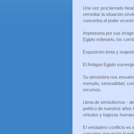
Una vez proclamado faraón
remediar la situación sirv
concentra el poder económi
Impresiona por sus imágen
Egipto milenario, los comb
Exposición lenta y majestu
El Antiguo Egipto sumergid
Su atmósfera nos envuelve
menudo, sensualidad, con
recursos.
Llena de simbolismos - de 
político de nuestros años 
virtudes y bajezas humana
El verdadero conflicto es 
corruptos que están hundi