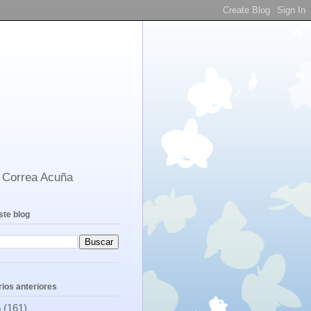
s Correa Acuña
ste blog
ios anteriores
6
(161)