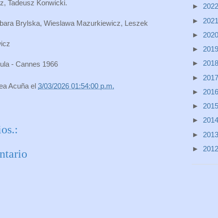
z, Tadeusz Konwicki.
►
202
►
202
arbara Brylska, Wieslawa Mazurkiewicz, Leszek
►
202
wicz
►
201
►
201
cula - Cannes 1966
►
201
rea Acuña
el
3/03/2026 01:54:00 p.m.
►
201
►
201
►
201
os.:
►
201
►
201
ntario