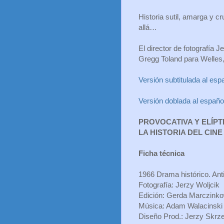
Historia sutil, amarga y c
allá…
El director de fotografía 
Gregg Toland para Welles,
Versión subtitulada al esp
Versión doblada al españo
PROVOCATIVA Y ELÍPT
LA HISTORIA DEL CINE
Ficha técnica
1966 Drama histórico. Anti
Fotografía: Jerzy Woljcik
Edición: Gerda Marczink
Música: Adam Walacinsk
Diseño Prod.: Jerzy Skrz