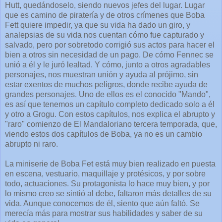
Hutt, quedándoselo, siendo nuevos jefes del lugar. Lugar
que es camino de piratería y de otros crímenes que Boba
Fett quiere impedir, ya que su vida ha dado un giro, y
analepsias de su vida nos cuentan cómo fue capturado y
salvado, pero por sobretodo corrigió sus actos para hacer el
bien a otros sin necesidad de un pago. De cómo Fennec se
unió a él y le juró lealtad. Y cómo, junto a otros agradables
personajes, nos muestran unión y ayuda al prójimo, sin
estar exentos de muchos peligros, donde recibe ayuda de
grandes personajes. Uno de ellos es el conocido "Mando",
es así que tenemos un capítulo completo dedicado solo a él
y otro a Grogu. Con estos capítulos, nos explica el abrupto y
"raro" comienzo de El Mandaloriano tercera temporada, que,
viendo estos dos capítulos de Boba, ya no es un cambio
abrupto ni raro.
La miniserie de Boba Fet está muy bien realizado en puesta
en escena, vestuario, maquillaje y protésicos, y por sobre
todo, actuaciones. Su protagonista lo hace muy bien, y por
lo mismo creo se sintió al debe, faltaron más detalles de su
vida. Aunque conocemos de él, siento que aún faltó. Se
merecía más para mostrar sus habilidades y saber de su