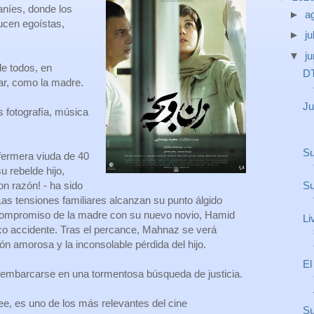
aníes, donde los
►
a
lucen egoístas,
►
ju
▼
j
e todos, en
DT
ar, como la madre.
Ju
s fotografía, música
Su
fermera viuda de 40
su rebelde hijo,
Su
on razón! - ha sido
Las tensiones familiares alcanzan su punto álgido
compromiso de la madre con su nuevo novio, Hamid
Li
ico accidente. Tras el percance, Mahnaz se verá
ción amorosa y la inconsolable pérdida del hijo.
El
s embarcarse en una tormentosa búsqueda de justicia.
e, es uno de los más relevantes del cine
Su