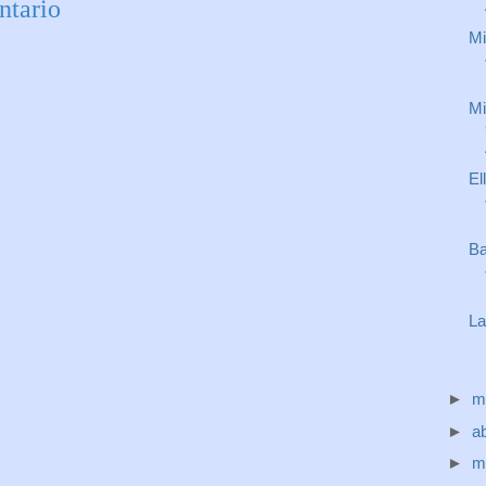
ntario
Mi
Mi
El
Ba
La
►
m
►
ab
►
m