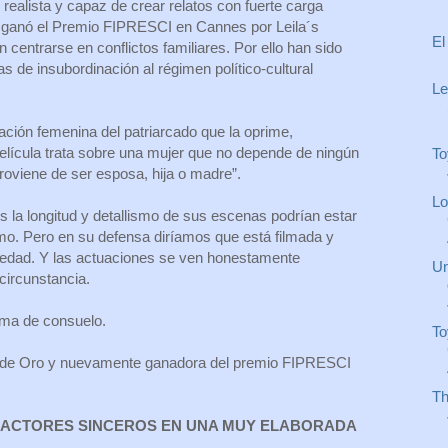
realista y capaz de crear relatos con fuerte carga
2 ganó el Premio FIPRESCI en Cannes por Leila´s
El
 centrarse en conflictos familiares. Por ello han sido
 de insubordinación al régimen político-cultural
Le
ación femenina del patriarcado que la oprime,
elícula trata sobre una mujer que no depende de ningún
To
roviene de ser esposa, hija o madre”.
Lo
 la longitud y detallismo de sus escenas podrían estar
smo. Pero en su defensa diríamos que está filmada y
iedad. Y las actuaciones se ven honestamente
Un
ircunstancia.
rima de consuelo.
To
 de Oro y nuevamente ganadora del premio FIPRESCI
Th
. ACTORES SINCEROS EN UNA MUY ELABORADA