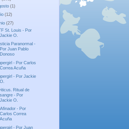
gosto
(1)
lio
(12)
unio
(27)
F St. Louis - Por
Jackie O.
sticia Paranormal -
Por Juan Pablo
Donoso
pergirl - Por Carlos
Correa Acuña
pergirl - Por Jackie
O.
viticus. Ritual de
sangre - Por
Jackie O.
 Afinador - Por
Carlos Correa
Acuña
pergirl - Por Juan