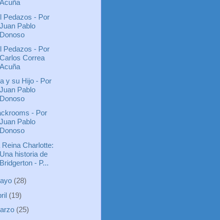
Acuña
l Pedazos - Por
Juan Pablo
Donoso
l Pedazos - Por
Carlos Correa
Acuña
la y su Hijo - Por
Juan Pablo
Donoso
ckrooms - Por
Juan Pablo
Donoso
 Reina Charlotte:
Una historia de
Bridgerton - P...
ayo
(28)
ril
(19)
arzo
(25)