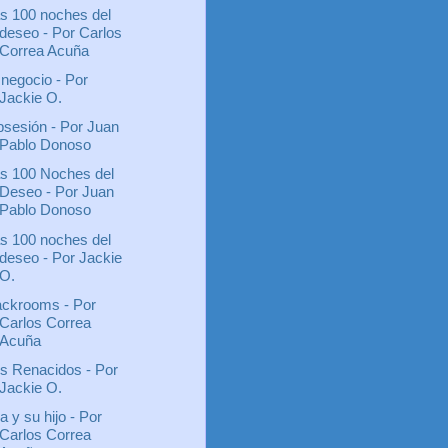
s 100 noches del
deseo - Por Carlos
Correa Acuña
 negocio - Por
Jackie O.
sesión - Por Juan
Pablo Donoso
s 100 Noches del
Deseo - Por Juan
Pablo Donoso
s 100 noches del
deseo - Por Jackie
O.
ckrooms - Por
Carlos Correa
Acuña
s Renacidos - Por
Jackie O.
la y su hijo - Por
Carlos Correa