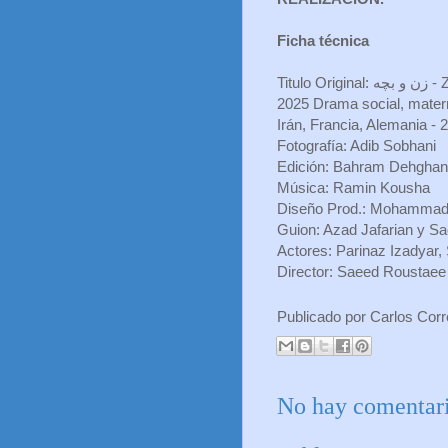
Ficha técnica
Titulo 
2025 Drama social, matern
Irán, Francia, Alemania - 
Fotografía: Adib Sobhani
Edición: Bahram Dehghan
Música: Ramin Kousha
Diseño Prod.: Mohamma
Guion: Azad Jafarian y S
Actores: Parinaz Izadyar
Director: Saeed Roustaee
Publicado por
Carlos Cor
No hay comentari