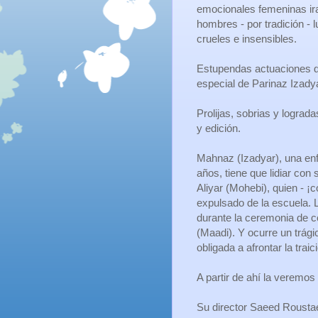
emocionales femeninas ir
hombres - por tradición - 
crueles e insensibles.
Estupendas actuaciones d
especial de Parinaz Izady
Prolijas, sobrias y lograda
y edición.
Mahnaz (Izadyar), una en
años, tiene que lidiar con 
Aliyar (Mohebi), quien - ¡c
expulsado de la escuela. 
durante la ceremonia de 
(Maadi). Y ocurre un trág
obligada a afrontar la trai
A partir de ahí la veremo
Su director Saeed Roustae