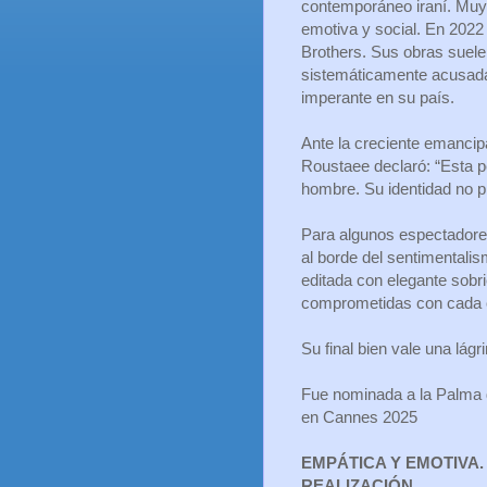
contemporáneo iraní. Muy 
emotiva y social. En 202
Brothers. Sus obras suelen
sistemáticamente acusadas
imperante en su país.
Ante la creciente emancip
Roustaee declaró: “Esta p
hombre. Su identidad no p
Para algunos espectadores
al borde del sentimentali
editada con elegante sobr
comprometidas con cada c
Su final bien vale una lág
Fue nominada a la Palma
en Cannes 2025
EMPÁTICA Y EMOTIVA
REALIZACIÓN.