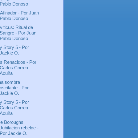
Pablo Donoso
 Afinador - Por Juan
Pablo Donoso
viticus: Ritual de
Sangre - Por Juan
Pablo Donoso
y Story 5 - Por
Jackie O.
s Renacidos - Por
Carlos Correa
Acuña
a sombra
oscilante - Por
Jackie O.
y Story 5 - Por
Carlos Correa
Acuña
e Boroughs:
Jubilación rebelde -
Por Jackie O.