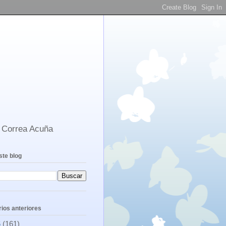
s Correa Acuña
ste blog
ios anteriores
6
(161)