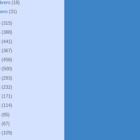
ebrero
(18)
nero
(31)
5
(315)
4
(388)
3
(441)
2
(367)
1
(458)
0
(500)
9
(293)
8
(232)
7
(171)
6
(114)
5
(85)
4
(67)
3
(109)