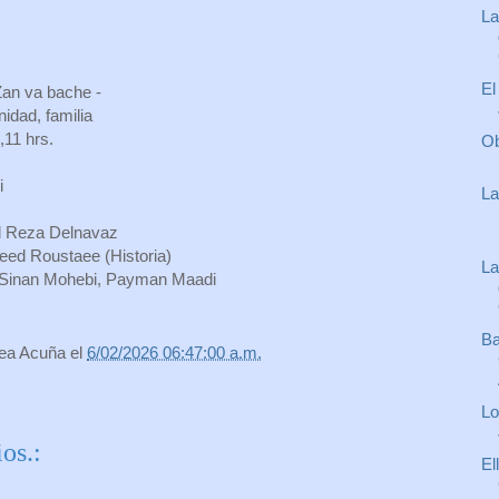
La
El
Original: زن و بچه - Zan va bache -
idad, familia
2,11 hrs.
Ob
i
La
d Reza Delnavaz
aeed Roustaee (Historia)
La
, Sinan Mohebi, Payman Maadi
Ba
rea Acuña
el
6/02/2026 06:47:00 a.m.
Lo
os.:
El