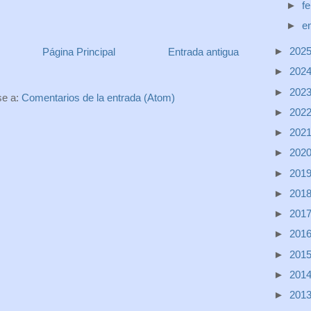
►
f
►
e
►
202
Página Principal
Entrada antigua
►
202
►
202
se a:
Comentarios de la entrada (Atom)
►
202
►
202
►
202
►
201
►
201
►
201
►
201
►
201
►
201
►
201