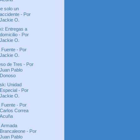
e solo un
accidente - Por
Jackie O.
ki: Entregas a
domicilio - Por
Jackie O.
 Fuente - Por
Jackie O.
so de Tres - Por
Juan Pablo
Donoso
sk: Unidad
Especial - Por
Jackie O.
 Fuente - Por
Carlos Correa
Acuña
 Armada
Brancaleone - Por
Juan Pablo