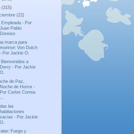
5
(315)
iciembre
(22)
 Empleada - Por
Juan Pablo
Donoso
a marca para
morirse: Von Dutch
- Por Jackie O.
: Bienvenidos a
Derry - Por Jackie
O.
che de Paz,
Noche de Horror -
Por Carlos Correa
...
das las
habitaciones
vacías - Por Jackie
O.
atar: Fuego y