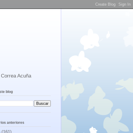
s Correa Acuña
ste blog
ios anteriores
6
(161)