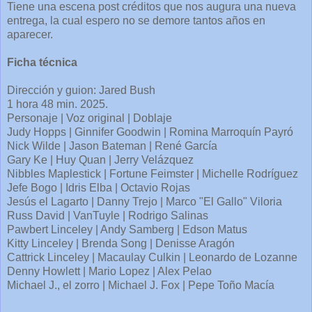
Tiene una escena post créditos que nos augura una nueva
entrega, la cual espero no se demore tantos años en
aparecer.
Ficha técnica
Dirección y guion: Jared Bush
1 hora 48 min. 2025.
Personaje | Voz original | Doblaje
Judy Hopps | Ginnifer Goodwin | Romina Marroquín Payró
Nick Wilde | Jason Bateman | René García
Gary Ke | Huy Quan | Jerry Velázquez
Nibbles Maplestick | Fortune Feimster | Michelle Rodríguez
Jefe Bogo | Idris Elba | Octavio Rojas
Jesús el Lagarto | Danny Trejo | Marco "El Gallo" Viloria
Russ David | VanTuyle | Rodrigo Salinas
Pawbert Linceley | Andy Samberg | Edson Matus
Kitty Linceley | Brenda Song | Denisse Aragón
Cattrick Linceley | Macaulay Culkin | Leonardo de Lozanne
Denny Howlett | Mario Lopez | Alex Pelao
Michael J., el zorro | Michael J. Fox | Pepe Toño Macía