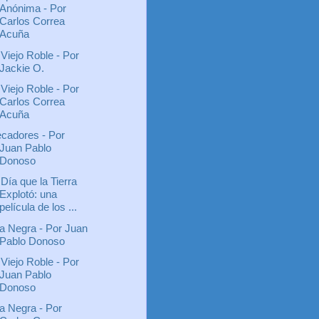
Anónima - Por
Carlos Correa
Acuña
 Viejo Roble - Por
Jackie O.
 Viejo Roble - Por
Carlos Correa
Acuña
cadores - Por
Juan Pablo
Donoso
 Día que la Tierra
Explotó: una
película de los ...
la Negra - Por Juan
Pablo Donoso
 Viejo Roble - Por
Juan Pablo
Donoso
la Negra - Por