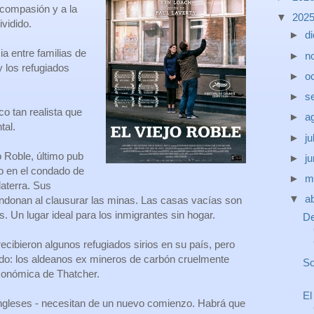
 compasión y a la
▼
202
vidido.
►
d
cia entre familias de
►
n
y los refugiados
►
o
►
s
o tan realista que
►
a
tal.
►
ju
o Roble, último pub
►
j
to en el condado de
►
m
laterra. Sus
▼
ab
andonan al clausurar las minas. Las casas vacías son
s. Un lugar ideal para los inmigrantes sin hogar.
De
recibieron algunos refugiados sirios en su país, pero
ado: los aldeanos ex mineros de carbón cruelmente
So
económica de Thatcher.
El
ingleses - necesitan de un nuevo comienzo. Habrá que