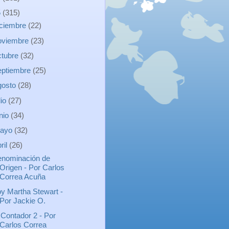
5
(315)
iciembre
(22)
oviembre
(23)
ctubre
(32)
eptiembre
(25)
gosto
(28)
lio
(27)
unio
(34)
ayo
(32)
ril
(26)
nominación de
Origen - Por Carlos
Correa Acuña
y Martha Stewart -
Por Jackie O.
 Contador 2 - Por
Carlos Correa