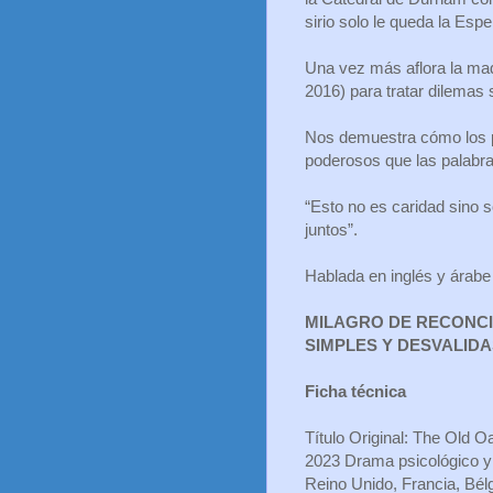
sirio solo le queda la Esp
Una vez más aflora la mad
2016) para tratar dilemas 
Nos demuestra cómo los 
poderosos que las palabra
“Esto no es caridad sino 
juntos”.
Hablada en inglés y árabe 
MILAGRO DE RECONCI
SIMPLES Y DESVALIDAS
Ficha técnica
Título Original: The Old O
2023 Drama psicológico y
Reino Unido, Francia, Bélg