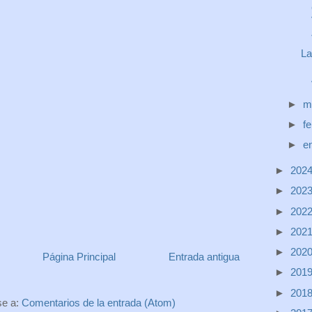
La
►
m
►
f
►
e
►
202
►
202
►
202
►
202
►
202
Página Principal
Entrada antigua
►
201
►
201
se a:
Comentarios de la entrada (Atom)