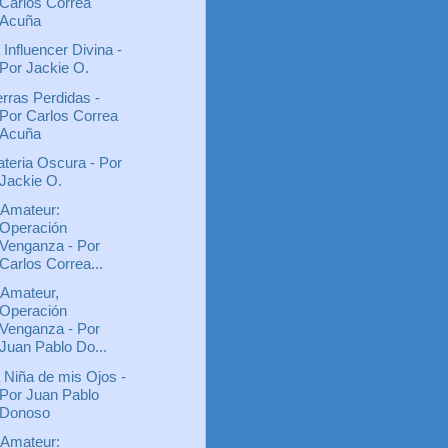
Carlos Correa
Acuña
 Influencer Divina -
Por Jackie O.
erras Perdidas -
Por Carlos Correa
Acuña
teria Oscura - Por
Jackie O.
 Amateur:
Operación
Venganza - Por
Carlos Correa...
 Amateur,
Operación
Venganza - Por
Juan Pablo Do...
 Niña de mis Ojos -
Por Juan Pablo
Donoso
 Amateur: