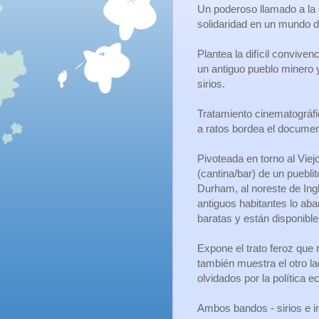
Un poderoso llamado a la
solidaridad en un mundo di
Plantea la difícil conviven
un antiguo pueblo minero 
sirios.
Tratamiento cinematográfic
a ratos bordea el documen
Pivoteada en torno al Viej
(cantina/bar) de un puebli
Durham, al noreste de Ing
antiguos habitantes lo ab
baratas y están disponible
Expone el trato feroz que 
también muestra el otro l
olvidados por la política 
Ambos bandos - sirios e 