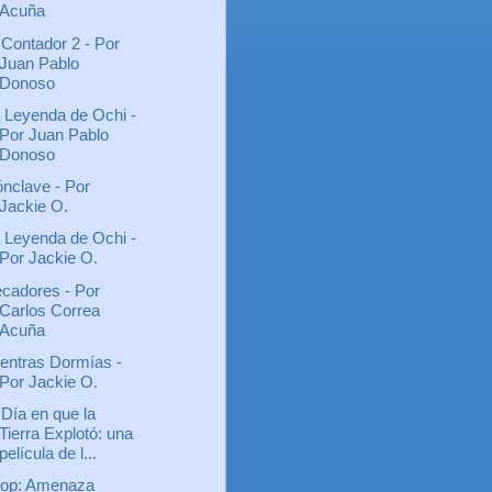
Acuña
 Contador 2 - Por
Juan Pablo
Donoso
 Leyenda de Ochi -
Por Juan Pablo
Donoso
nclave - Por
Jackie O.
 Leyenda de Ochi -
Por Jackie O.
cadores - Por
Carlos Correa
Acuña
entras Dormías -
Por Jackie O.
 Día en que la
Tierra Explotó: una
película de l...
op: Amenaza