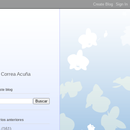
s Correa Acuña
ste blog
ios anteriores
6
(161)