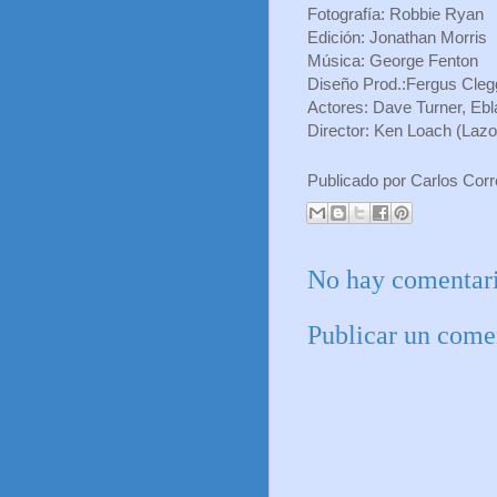
Fotografía: Robbie Ryan
Edición: Jonathan Morris
Música: George Fenton
Diseño Prod.:Fergus Cleg
Actores: Dave Turner, Ebl
Director: Ken Loach (Lazo
Publicado por
Carlos Cor
No hay comentari
Publicar un come