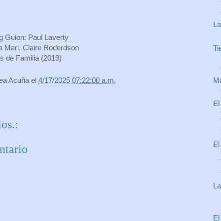
La
g Guion: Paul Laverty
a Mari, Claire Roderdson
Ti
s de Familia (2019)
Ma
rea Acuña
el
4/17/2025 07:22:00 a.m.
El
os.:
El
ntario
La
El