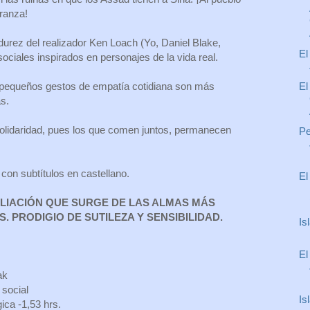
eranza!
urez del realizador Ken Loach (Yo, Daniel Blake,
El
sociales inspirados en personajes de la vida real.
El
pequeños gestos de empatía cotidiana son más
s.
solidaridad, pues los que comen juntos, permanecen
Pe
con subtítulos en castellano.
El
LIACIÓN QUE SURGE DE LAS ALMAS MÁS
. PRODIGIO DE SUTILEZA Y SENSIBILIDAD.
Is
El
ak
 social
Is
ica -1,53 hrs.