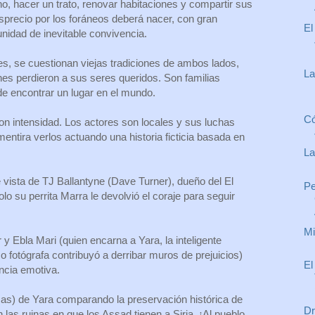
o, hacer un trato, renovar habitaciones y compartir sus
precio por los foráneos deberá nacer, con gran
El
idad de inevitable convivencia.
es, se cuestionan viejas tradiciones de ambos lados,
La
ienes perdieron a sus seres queridos. Son familias
de encontrar un lugar en el mundo.
Có
on intensidad. Los actores son locales y sus luchas
entira verlos actuando una historia ficticia basada en
La
 vista de TJ Ballantyne (Dave Turner), dueño del El
Pe
olo su perrita Marra le devolvió el coraje para seguir
Mi
y Ebla Mari (quien encarna a Yara, la inteligente
 fotógrafa contribuyó a derribar muros de prejuicios)
El
ncia emotiva.
icas) de Yara comparando la preservación histórica de
Dr
las ruinas en que los Assad tienen a Siria. ¡Al pueblo