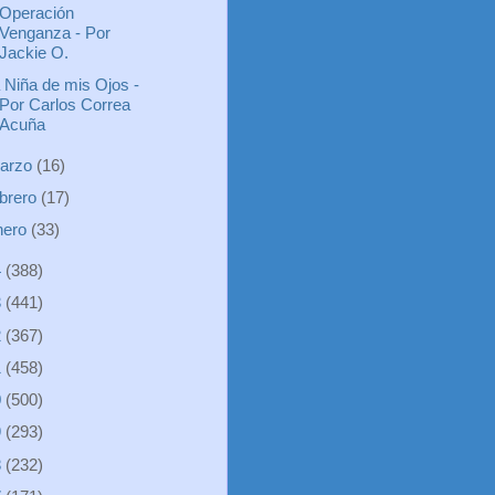
Operación
Venganza - Por
Jackie O.
 Niña de mis Ojos -
Por Carlos Correa
Acuña
arzo
(16)
ebrero
(17)
nero
(33)
4
(388)
3
(441)
2
(367)
1
(458)
0
(500)
9
(293)
8
(232)