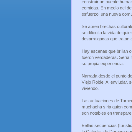
construir un puente human
comidas. En medio del des
esfuerzo, una nueva comun
Se abren brechas cultural
se dificulta la vida de qu
desarraigadas que tratan 
Hay escenas que brillan c
fueron verdaderas. Sería m
su propia experiencia.
Narrada desde el punto de
Viejo Roble. Al enviudar, s
viviendo.
Las actuaciones de Turner 
muchacha siria quien como
son notables en transpare
Bellas secuencias (turíst
la Catedral de Durham con 