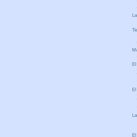
La
Ti
Ma
El
El
La
El