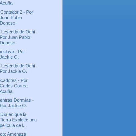
Acuña
 Contador 2 - Por
Juan Pablo
Donoso
 Leyenda de Ochi -
Por Juan Pablo
Donoso
nclave - Por
Jackie O.
 Leyenda de Ochi -
Por Jackie O.
cadores - Por
Carlos Correa
Acuña
entras Dormías -
Por Jackie O.
 Día en que la
Tierra Explotó: una
película de l...
op: Amenaza