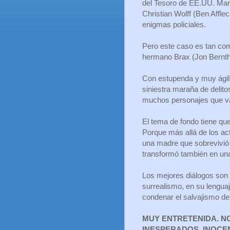
del Tesoro de EE.UU. Mar
Christian Wolff (Ben Afflec
enigmas policiales.
Pero este caso es tan comp
hermano Brax (Jon Bernthal
Con estupenda y muy ágil e
siniestra maraña de delito
muchos personajes que van
El tema de fondo tiene que
Porque más allá de los ac
una madre que sobrevivió 
transformó también en una
Los mejores diálogos son
surrealismo, en su lenguaj
condenar el salvajismo de
MUY ENTRETENIDA. N
INESPERADOS. INOCE