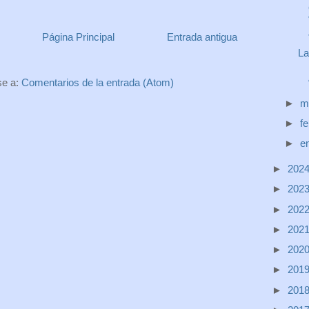
Página Principal
Entrada antigua
La
se a:
Comentarios de la entrada (Atom)
►
m
►
f
►
e
►
202
►
202
►
202
►
202
►
202
►
201
►
201