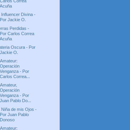
Carlos Correa
Acuña
 Influencer Divina -
Por Jackie O.
erras Perdidas -
Por Carlos Correa
Acuña
teria Oscura - Por
Jackie O.
 Amateur:
Operación
Venganza - Por
Carlos Correa...
 Amateur,
Operación
Venganza - Por
Juan Pablo Do...
 Niña de mis Ojos -
Por Juan Pablo
Donoso
 Amateur: