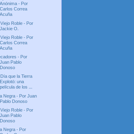
Anónima - Por
Carlos Correa
Acuña
 Viejo Roble - Por
Jackie O.
 Viejo Roble - Por
Carlos Correa
Acuña
cadores - Por
Juan Pablo
Donoso
 Día que la Tierra
Explotó: una
película de los ...
la Negra - Por Juan
Pablo Donoso
 Viejo Roble - Por
Juan Pablo
Donoso
la Negra - Por