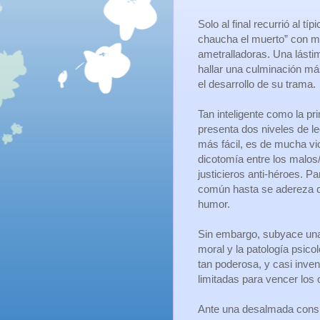
Solo al final recurrió al tí
chaucha el muerto” con m
ametralladoras. Una lást
hallar una culminación má
el desarrollo de su trama.
Tan inteligente como la pr
presenta dos niveles de le
más fácil, es de mucha vio
dicotomía entre los malos
justicieros anti-héroes. P
común hasta se adereza
humor.
Sin embargo, subyace una 
moral y la patología psic
tan poderosa, y casi inven
limitadas para vencer los
Ante una desalmada conspir