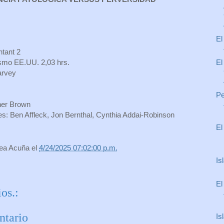
El
ntant 2
El
ismo EE.UU. 2,03 hrs.
arvey
Pe
pher Brown
es: Ben Affleck, Jon Bernthal, Cynthia Addai-Robinson
El
rea Acuña
el
4/24/2025 07:02:00 p.m.
Is
El
os.:
ntario
Is