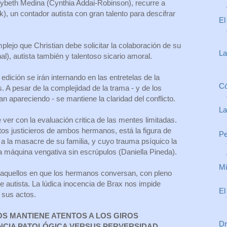
ybeth Medina (Cynthia Addai-Robinson), recurre a
k), un contador autista con gran talento para descifrar
El
lejo que Christian debe solicitar la colaboración de su
La
), autista también y talentoso sicario amoral.
dición se irán internando en las entretelas de la
Có
s. A pesar de la complejidad de la trama - y de los
 apareciendo - se mantiene la claridad del conflicto.
La
 ver con la evaluación critica de las mentes limitadas.
tos justicieros de ambos hermanos, está la figura de
Pe
a la masacre de su familia, y cuyo trauma psíquico la
 máquina vengativa sin escrúpulos (Daniella Pineda).
Mi
 aquellos en que los hermanos conversan, con pleno
e autista. La lúdica inocencia de Brax nos impide
El
 sus actos.
OS MANTIENE ATENTOS A LOS GIROS
Dr
NCIA PATOLÓGICA VERSUS PERVERSIDAD