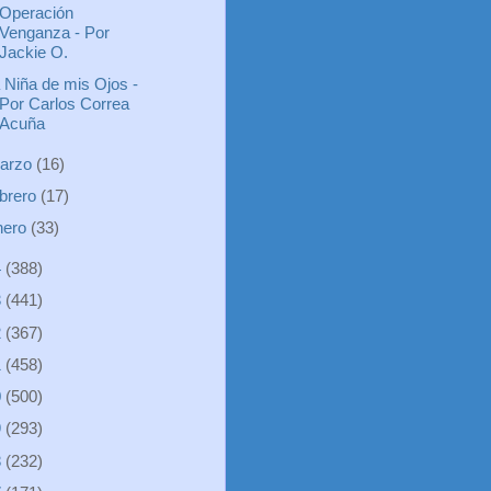
Operación
Venganza - Por
Jackie O.
 Niña de mis Ojos -
Por Carlos Correa
Acuña
arzo
(16)
ebrero
(17)
nero
(33)
4
(388)
3
(441)
2
(367)
1
(458)
0
(500)
9
(293)
8
(232)