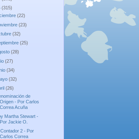
5
(315)
iciembre
(22)
oviembre
(23)
ctubre
(32)
eptiembre
(25)
gosto
(28)
lio
(27)
unio
(34)
ayo
(32)
ril
(26)
nominación de
Origen - Por Carlos
Correa Acuña
y Martha Stewart -
Por Jackie O.
 Contador 2 - Por
Carlos Correa