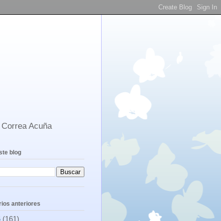
s Correa Acuña
ste blog
ios anteriores
6
(161)