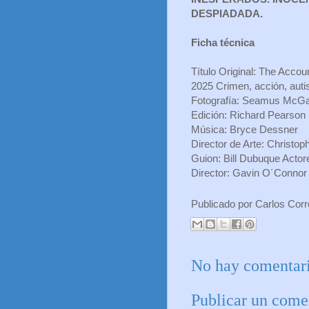
DESPIADADA.
Ficha técnica
Título Original: The Accou
2025 Crimen, acción, aut
Fotografía: Seamus McG
Edición: Richard Pearson
Música: Bryce Dessner
Director de Arte: Christo
Guion: Bill Dubuque Actor
Director: Gavin O´Connor
Publicado por
Carlos Cor
No hay comentari
Publicar un come