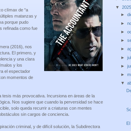
▼
202
pico clímax de “a
►
d
últiples matanzas y
ima porque pudo
►
n
s refinada como fue
►
o
►
s
imera (2016), nos
►
a
ctura. El primero, y
►
ju
lencia y una clara
/malos y los
►
j
ara el espectador
►
m
 con momentos de
▼
ab
De
tesis más provocativa. Incursiona en áreas de la
ológica. Nos sugiere que cuando la perversidad se hace
cible, solo queda recurrir a criaturas con mentes
So
 obstáculos sin cargos de conciencia.
El
ación criminal, y de difícil solución, la Subdirectora