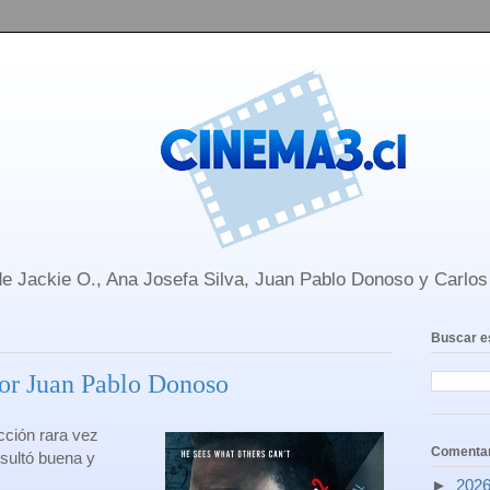
e Jackie O., Ana Josefa Silva, Juan Pablo Donoso y Carlo
Buscar e
Por Juan Pablo Donoso
cción rara vez
Comentar
esultó buena y
►
202