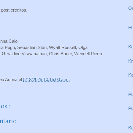
Or
post créditos.
El
anna Calo
Ka
ia Pugh, Sebastián Stan, Wyatt Russell, Olga
 Geraldine Viswanathan, Chris Bauer, Wendell Pierce,
Kr
Ka
rea Acuña
el
5/18/2025 10:15:00 a.m.
Pu
os.:
Pu
ntario
Ka