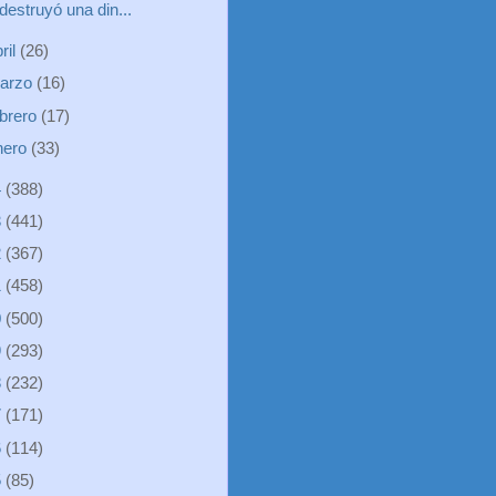
destruyó una din...
ril
(26)
arzo
(16)
ebrero
(17)
nero
(33)
4
(388)
3
(441)
2
(367)
1
(458)
0
(500)
9
(293)
8
(232)
7
(171)
6
(114)
5
(85)