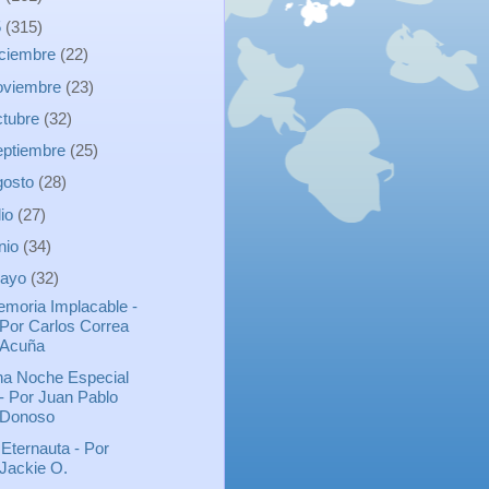
5
(315)
iciembre
(22)
oviembre
(23)
ctubre
(32)
eptiembre
(25)
gosto
(28)
lio
(27)
unio
(34)
ayo
(32)
moria Implacable -
Por Carlos Correa
Acuña
a Noche Especial
- Por Juan Pablo
Donoso
 Eternauta - Por
Jackie O.