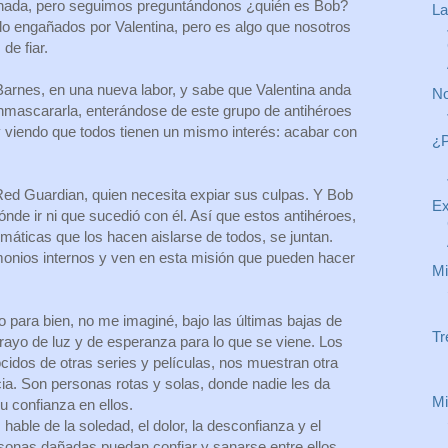
a nada, pero seguimos preguntándonos ¿quién es Bob?
La
o engañados por Valentina, pero es algo que nosotros
de fiar.
Barnes, en una nueva labor, y sabe que Valentina anda
No
nmascararla, enterándose de este grupo de antihéroes
 viendo que todos tienen un mismo interés: acabar con
¿P
Red Guardian, quien necesita expiar sus culpas. Y Bob
Ex
ónde ir ni que sucedió con él. Así que estos antihéroes,
máticas que los hacen aislarse de todos, se juntan.
onios internos y ven en esta misión que pueden hacer
Mi
 para bien, no me imaginé, bajo las últimas bajas de
Tr
 rayo de luz y de esperanza para lo que se viene. Los
cidos de otras series y películas, nos muestran otra
cia. Son personas rotas y solas, donde nadie les da
Mi
u confianza en ellos.
hable de la soledad, el dolor, la desconfianza y el
onas dañadas puedan confiar y sanarse entre ellos.