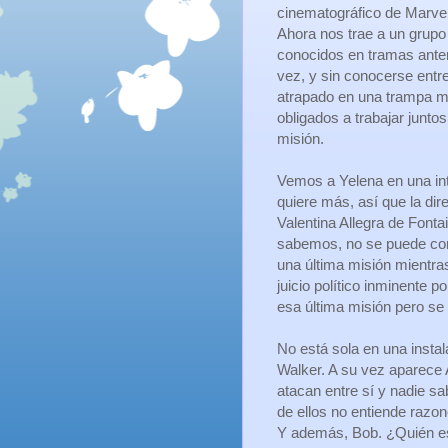
cinematográfico de Marve
Ahora nos trae a un grupo
conocidos en tramas anter
vez, y sin conocerse entre
atrapado en una trampa m
obligados a trabajar junto
misión.
Vemos a Yelena en una int
quiere más, así que la dir
Valentina Allegra de Fonta
sabemos, no se puede conf
una última misión mientra
juicio político inminente 
esa última misión pero se
No está sola en una insta
Walker. A su vez aparece 
atacan entre sí y nadie sa
de ellos no entiende razo
Y además, Bob. ¿Quién es