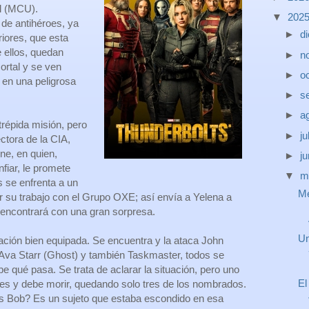
l (MCU).
▼
202
 de antihéroes, ya
►
d
iores, que esta
 ellos, quedan
►
n
ortal y se ven
►
o
s en una peligrosa
►
s
►
a
répida misión, pero
►
ju
ectora de la CIA,
ine, en quien,
►
j
iar, le promete
▼
m
s se enfrenta a un
Me
por su trabajo con el Grupo OXE; así envía a Yelena a
 encontrará con una gran sorpresa.
Un
lación bien equipada. Se encuentra y la ataca John
Ava Starr (Ghost) y también Taskmaster, todos se
be qué pasa. Se trata de aclarar la situación, pero uno
El
nes y debe morir, quedando solo tres de los nombrados.
 Bob? Es un sujeto que estaba escondido en esa