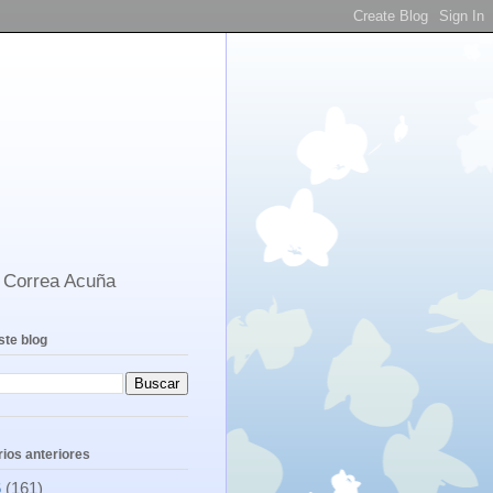
s Correa Acuña
ste blog
ios anteriores
6
(161)