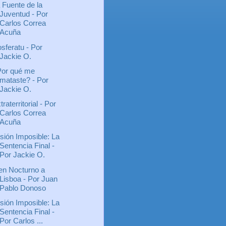
 Fuente de la
Juventud - Por
Carlos Correa
Acuña
sferatu - Por
Jackie O.
or qué me
mataste? - Por
Jackie O.
traterritorial - Por
Carlos Correa
Acuña
sión Imposible: La
Sentencia Final -
Por Jackie O.
en Nocturno a
Lisboa - Por Juan
Pablo Donoso
sión Imposible: La
Sentencia Final -
Por Carlos ...