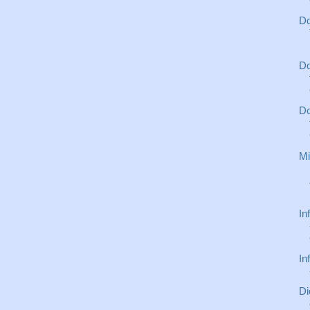
Do
Do
Do
Mi
In
In
Di