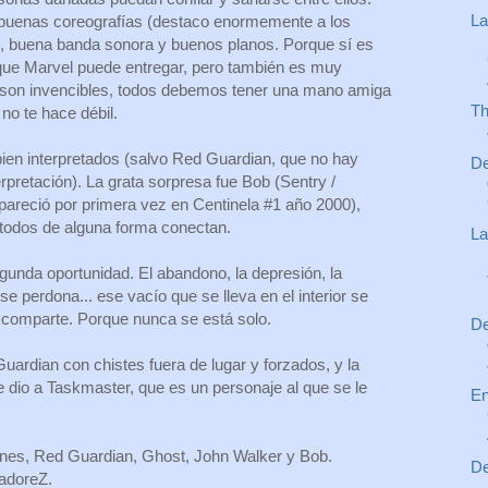
La
 buenas coreografías (destaco enormemente a los
), buena banda sonora y buenos planos. Porque sí es
 que Marvel puede entregar, pero también es muy
son invencibles, todos debemos tener una mano amiga
Th
no te hace débil.
ien interpretados (salvo Red Guardian, que no hay
De
pretación). La grata sorpresa fue Bob (Sentry /
apareció por primera vez en Centinela #1 año 2000),
 todos de alguna forma conectan.
La
nda oportunidad. El abandono, la depresión, la
se perdona... ese vacío que se lleva en el interior se
comparte. Porque nunca se está solo.
De
rdian con chistes fuera de lugar y forzados, y la
e dio a Taskmaster, que es un personaje al que se le
En
nes, Red Guardian, Ghost, John Walker y Bob.
De
adoreZ.