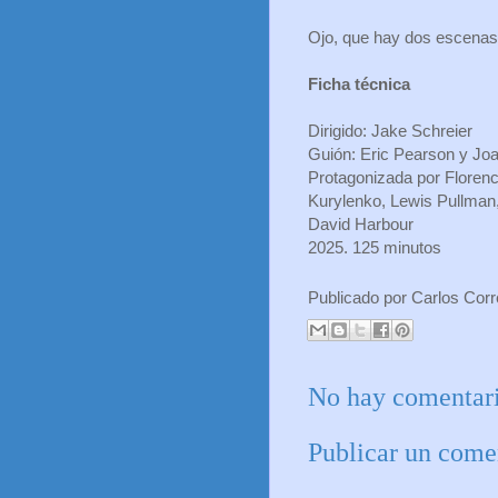
Ojo, que hay dos escenas 
Ficha técnica
Dirigido: Jake Schreier
Guión: Eric Pearson y Jo
Protagonizada por Florenc
Kurylenko, Lewis Pullman,
David Harbour
2025. 125 minutos
Publicado por
Carlos Cor
No hay comentari
Publicar un come