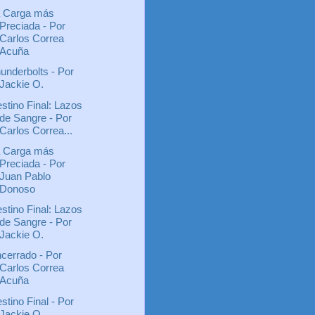
 Carga más
Preciada - Por
Carlos Correa
Acuña
underbolts - Por
Jackie O.
stino Final: Lazos
de Sangre - Por
Carlos Correa...
 Carga más
Preciada - Por
Juan Pablo
Donoso
stino Final: Lazos
de Sangre - Por
Jackie O.
cerrado - Por
Carlos Correa
Acuña
stino Final - Por
Jackie O.