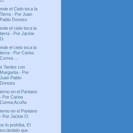
O.
nde el Cielo toca la
Tierra - Por Juan
Pablo Donoso
nde el cielo toca la
tierra - Por Jackie
O.
nde el cielo toca la
tierra - Por Carlos
Correa ...
s Tardes con
Margarita - Por
Juan Pablo
Donoso
fierno en el Pantano
- Por Carlos
Correa Acuña
fierno en el Pantano
- Por Jackie O.
os lo prohíba. El
escándalo que