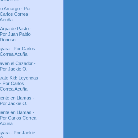
o Amargo - Por
Carlos Correa
Acuña
 Arpa de Pasto -
Por Juan Pablo
Donoso
yara - Por Carlos
Correa Acuña
aven el Cazador -
Por Jackie O.
rate Kid: Leyendas
- Por Carlos
Correa Acuña
ente en Llamas -
Por Jackie O.
ente en Llamas -
Por Carlos Correa
Acuña
yara - Por Jackie