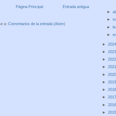
Página Principal
Entrada antigua
►
ab
►
m
se a:
Comentarios de la entrada (Atom)
►
f
►
e
►
202
►
202
►
202
►
202
►
202
►
201
►
201
►
201
►
201
►
201