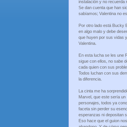
instalación y no recuerd
Se dan cuenta que han sid
sabíamos; Valentina no es 
Por otro lado está Bucky 
en algo malo y debe dese
que huyen por sus vidas y
Valentina.
En esta lucha se les une 
sigue con ellos, no sabe d
cada quien con sus proble
Todos luchan con sus dem
la diferencia.
La cinta me ha sorprendido
Marvel, que este sería un
personajes, todos ya cono
faceta sin perder su esen
esperanzas ni depositan s
Eso hace que el guion nos 
abandono. Y de cómo pers